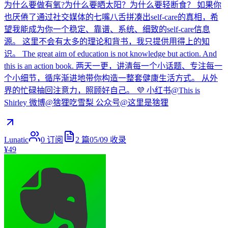
为什么要做有氧?为什么要晒太阳？为什么要轻断食？ 如果你
也厌倦了通过社交媒体的七嘴八舌拼凑出self-care的真相，希
望我能成为你一个稳定、靠谱、系统、细致的self-care信息
源。 这里不会有太多的理论和背书，我只提供用得上的知
识。 The great aim of education is not knowledge but action. And
this is an action book. 两天一更，讲清每一个小话题、专注每一
个小细节，循序渐进地带你构造一整套健康生活方式。 从外
界的忙碌抽回注意力，照顾好自己。 💜 小红书@This is
Shirley 微博@猞狸吃雪梨 公众号@这里是猞狸
Lunatic
0
订阅
2
篇
05/09
收录
¥49