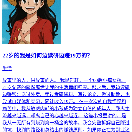
22岁的我是如何边读研边赚19万的？
生活
故事里的人，讲故事的人。 我是轩轩，一个00后小镇女孩。
21岁父亲的骤然离世让我的生活瞬间归零。那之后，我边读研
边赚钱：送过外卖、卖过考研资料、写过论文、做过助教，也
尝试自媒体和实习，累计收入19万。 在一次次的自我怀疑和
痛苦中，我从敏感内耗的小孩成为独立自信的成年人，我离主
流越来越远，却离自己的心越来越近。 这篇小报童讲的，是
我从一无所有到赚到第一桶金的故事。我会完整拆解自己踩过
的坑、找到的路径和总结出的赚钱原则。如果你正在为副业迷