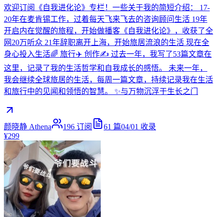
欢迎订阅《自我进化论》专栏！一些关于我的简短介绍： 17-
20年在麦肯锡工作，过着每天飞来飞去的咨询顾问生活 19年
开启内在觉醒的旅程，开始做播客《自我进化论》，收获了全
网20万听众 21年辞职离开上海，开始旅居流浪的生活 现在全
身心投入生活🌈 旅行✈️ 创作✍️ 过去一年，我写了53篇文章在
这里，记录了我的生活哲学和自我成长的感悟。 未来一年，
我会继续全球旅居的生活，每周一篇文章，持续记录我在生活
和旅行中的见闻和领悟的智慧。 ✨与万物沉浮于生长之门
颜晓静 Athena
196
订阅
61
篇
04/01
收录
¥299