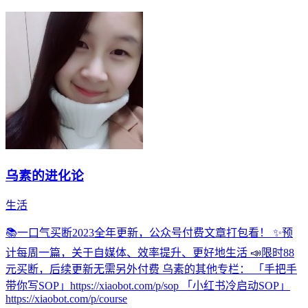
乌素的进化论
生活
📚一口气买断2023全年更新，公众号付费文章打包看！ ✨预
计每周一篇，关于自媒体、效率提升、更好地生活 📣限时88
元买断，后续更新无需另外付费 乌素的其他专栏： 「手把手
带你写SOP」https://xiaobot.com/p/sop 「小红书冷启动SOP」
https://xiaobot.com/p/course