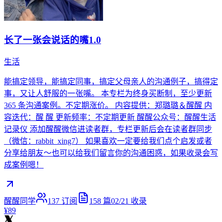
长了一张会说话的嘴1.0
生活
能搞定领导，能搞定同事，搞定父母亲人的沟通例子，搞得定
事，又让人舒服的一张嘴。 本专栏为终身买断制，至少更新
365 条沟通案例。不定期涨价。 内容提供：郑璐璐＆醒醒 内
容迭代：醒 醒 更新频率：不定期更新 醒醒公众号：醒醒生活
记录仪 添加醒醒微信进读者群，专栏更新后会在读者群同步
（微信：rabbit_xing7） 如果喜欢一定要给我们点个启发或者
分享给朋友～也可以给我们留言你的沟通困惑，如果收录会写
成案例嗯！
醒醒同学
137
订阅
158
篇
02/21
收录
¥89