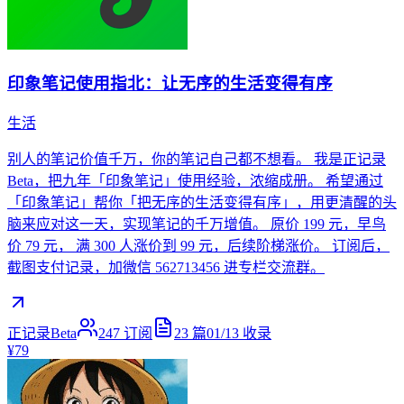
印象笔记使用指北：让无序的生活变得有序
生活
别人的笔记价值千万，你的笔记自己都不想看。 我是正记录
Beta，把九年「印象笔记」使用经验，浓缩成册。 希望通过
「印象笔记」帮你「把无序的生活变得有序」，用更清醒的头
脑来应对这一天，实现笔记的千万增值。 原价 199 元，早鸟
价 79 元， 满 300 人涨价到 99 元，后续阶梯涨价。 订阅后，
截图支付记录，加微信 562713456 进专栏交流群。
正记录Beta
247
订阅
23
篇
01/13
收录
¥79