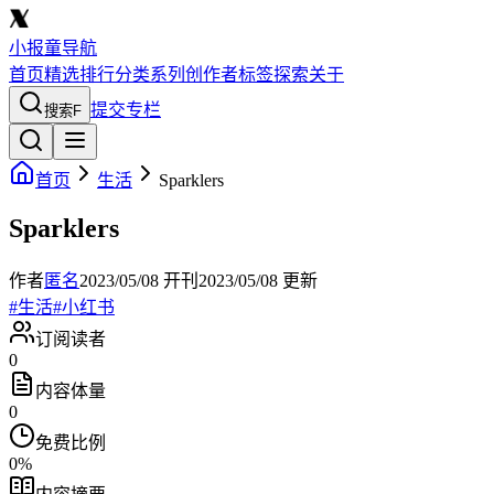
小报童导航
首页
精选
排行
分类
系列
创作者
标签
探索
关于
提交专栏
搜索
F
首页
生活
Sparklers
Sparklers
作者
匿名
2023/05/08
开刊
2023/05/08
更新
#
生活
#
小红书
订阅读者
0
内容体量
0
免费比例
0
%