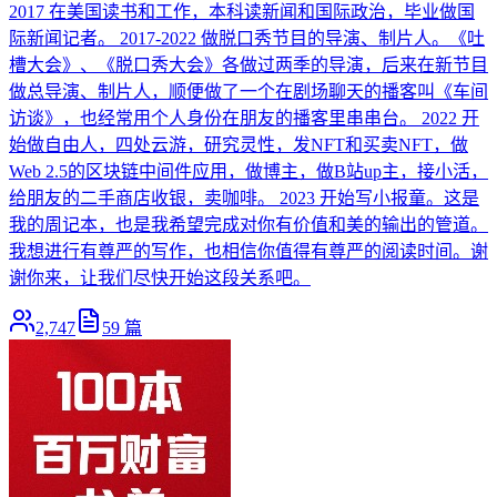
2017 在美国读书和工作，本科读新闻和国际政治，毕业做国
际新闻记者。 2017-2022 做脱口秀节目的导演、制片人。《吐
槽大会》、《脱口秀大会》各做过两季的导演，后来在新节目
做总导演、制片人，顺便做了一个在剧场聊天的播客叫《车间
访谈》，也经常用个人身份在朋友的播客里串串台。 2022 开
始做自由人，四处云游，研究灵性，发NFT和买卖NFT，做
Web 2.5的区块链中间件应用，做博主，做B站up主，接小活，
给朋友的二手商店收银，卖咖啡。 2023 开始写小报童。这是
我的周记本，也是我希望完成对你有价值和美的输出的管道。
我想进行有尊严的写作，也相信你值得有尊严的阅读时间。谢
谢你来，让我们尽快开始这段关系吧。
2,747
59
篇