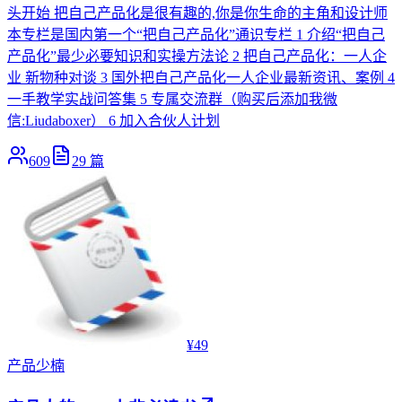
头开始 把自己产品化是很有趣的,你是你生命的主角和设计师
本专栏是国内第一个“把自己产品化”通识专栏 1 介绍“把自己
产品化”最少必要知识和实操方法论 2 把自己产品化：一人企
业 新物种对谈 3 国外把自己产品化一人企业最新资讯、案例 4
一手教学实战问答集 5 专属交流群（购买后添加我微
信:Liudaboxer） 6 加入合伙人计划
609
29
篇
¥49
产品
少楠