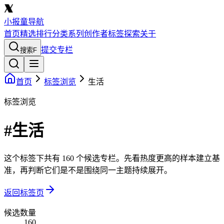
小报童导航
首页
精选
排行
分类
系列
创作者
标签
探索
关于
提交专栏
搜索
F
首页
标签浏览
生活
标签浏览
#生活
这个标签下共有 160 个候选专栏。先看热度更高的样本建立基
准，再判断它们是不是围绕同一主题持续展开。
返回标签页
候选数量
160