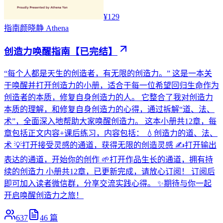
¥129
指南
颜晓静 Athena
创造力唤醒指南【已完结】
“每个人都是天生的创造者，有无限的创造力。” 这是一本关
于唤醒并打开创造力的小册，适合于每一位希望回归生命作为
创造者的本质，修复自身创造力的人。 它整合了我对创造力
本质的理解，和修复自身创造力的心得，通过拆解“道、法、
术”，全面深入地帮助大家唤醒创造力。 这本小册共12章，每
章包括正文内容+课后练习，内容包括： 💧创造力的道、法、
术 💡打开接受灵感的通道，获得无限的创造灵感 ✍️打开输出
表达的通道，开始你的创作 🌱打开作品生长的通道，拥有持
续的创造力 小册共12章，已更新完成，请放心订阅！ 订阅后
即可加入读者微信群，分享交流实践心得。 ✨期待与你一起
开启唤醒创造力之旅！
637
46
篇