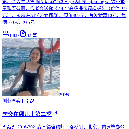
篇、个人生活篇 购买后添加微信 ylx2ai 或 mjcoding3，凭小报
童购买截图，作者会送你《270个高级提示词模板》（价值199
元），拉您进AI学习专属群。 原价399元，首发特惠10元，每
满100人，涨5元。
1,837
32
篇
¥199
创业
李奕👩🏻‍🌾
李奕在哪儿｜第二季
👩🏻‍🌾 2016-2021麦肯锡咨询师，洛杉矶、北京、内罗毕办公