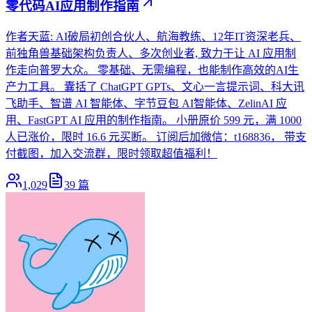
零代码AI应用制作指南
作者天蓝: AI破局初创合伙人、航海教练、12年IT资深老兵、
前独角兽基础架构负责人、多次创业者, 致力于让 AI 应用制
作走向普罗大众。 零基础、无需编程，也能制作高效的AI生
产力工具。 囊括了 ChatGPT GPTs、文心一言提示词、科大讯
飞助手、智谱 AI 智能体、字节豆包 AI智能体、ZelinAI 应
用、FastGPT AI 应用的制作指南。 小册原价 599 元，满 1000
人已涨价，限时 16.6 元买断。 订阅后加微信：t168836， 带支
付截图，加入交流群，限时领取超值福利！
1,029
39
篇