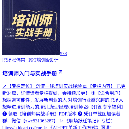
¥78
职场
张伟崇 | PPT培训&设计
培训师入门与实战手册
📍【专栏定位】 沉淀一线培训实战经验 📖【专栏内容】 已更
新34篇，详情请看专栏提纲，会持续加更！ 🎯【适合用户】
想探索可能性，发展新副业的人 对培训行业感兴趣的职场人
想精进培训能力的培训助理/经理/培训师 🎁【订阅专享福利】
❶ 领取《培训师实战手册》PDF版本 ❷ 凭订单截图加读者
群，微信【zwc531363287】 ✨ 《职场跃迁笔记》专栏：
https://u.ideart.cc/fcpe ✨ 《AI+PPT革新工作方式》网课：