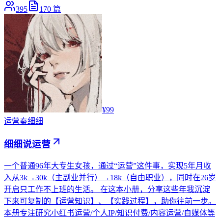
395
170
篇
¥99
运营
秦细细
细细说运营
一个普通96年大专生女孩，通过“运营”这件事，实现5年月收
入从3k→30k（主副业并行）→18k（自由职业），同时在26岁
开启只工作不上班的生活。 在这本小册，分享这些年我沉淀
下来可复制的【运营知识】、【实践过程】，助你往前一步。
本册专注研究小红书运营/个人IP/知识付费/内容运营/自媒体等