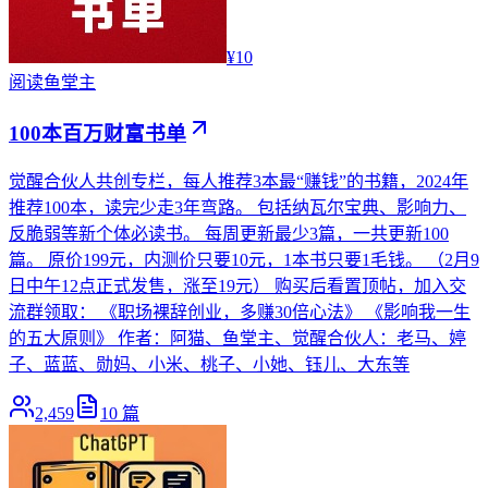
¥10
阅读
鱼堂主
100本百万财富书单
觉醒合伙人共创专栏，每人推荐3本最“赚钱”的书籍，2024年
推荐100本，读完少走3年弯路。 包括纳瓦尔宝典、影响力、
反脆弱等新个体必读书。 每周更新最少3篇，一共更新100
篇。 原价199元，内测价只要10元，1本书只要1毛钱。 （2月9
日中午12点正式发售，涨至19元） 购买后看置顶帖，加入交
流群领取： 《职场裸辞创业，多赚30倍心法》 《影响我一生
的五大原则》 作者：阿猫、鱼堂主、觉醒合伙人：老马、婷
子、蓝蓝、勋妈、小米、桃子、小她、钰儿、大东等
2,459
10
篇