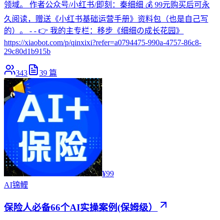
领域。 作者公众号/小红书/即刻：秦细细 💰 99元购买后可永
久阅读，赠送《小红书基础运营手册》资料包（也是自己写
的）。 - - 👉 我的主专栏：移步《细细の成长花园》
https://xiaobot.com/p/qinxixi?refer=a0794475-990a-4757-86c8-
29c80d1b915b
343
39
篇
¥99
AI
锦鲤
保险人必备66个AI实操案例(保姆级）