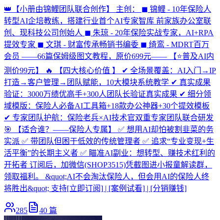
👑【小册由锦鲤团队联合创作】 主创： ◼ 锦鲤 - 10年保险人
转型AI企培教练，搭建行业首个AI专家智库 前家族办公室联
创、现科技公司创始人 ◼ 朱琼 - 20年保险实战专家，AI+RPA
提效专家 ◼ 文琪 - 财富传承畅销书编委 ◼ 绮鸾 - MDRT百万
会员 ——66篇保姆级图文教程，原价699元—— 【⭐普及AI内
测价99元】 🔥 【四大核心价值 】 ✔ 全场景覆盖：AI入门→IP
打造→客户管理→团队赋能，10大模块系统教学 ✔ 真实成果
验证：3000万绩优高手+300人团队长验证真实成果 ✔ 细分领
域模版：保险人必备AI工具箱+18款办公神器+30个提效模板
✔ 专家团队护航：保险老兵×AI技术官双重专家团队联合研发
🎯 【适合谁？——保险人专属】 ✅ 想用AI却怕被割韭菜的务
实派 ✅ 带团队但困于低效的传统管理者 ✅ 追求“专业变现+生
活平衡”的长期主义者 ✅ 瞄准AI副业：想转型、赚技术红利的
开拓者 订阅后，加微信(SHOP3515)凭截图进小报童解读群，
领取福利。 &quot;AI不会淘汰保险人，但会用AI的保险人终
将胜出&quot; 支持[立即订阅] | [案例试看] | [分销赚钱]
285
40
篇