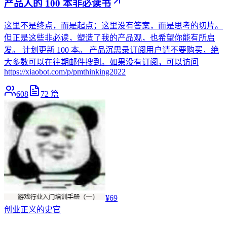
产品人的 100 本非必读书
这里不是终点，而是起点；这里没有答案，而是思考的切片。
但正是这些非必读，塑造了我的产品观，也希望你能有所启
发。 计划更新 100 本。 产品沉思录订阅用户请不要购买，绝
大多数可以在往期邮件搜到。如果没有订阅，可以访问
https://xiaobot.com/p/pmthinking2022
608
72
篇
¥69
创业
正义的史官