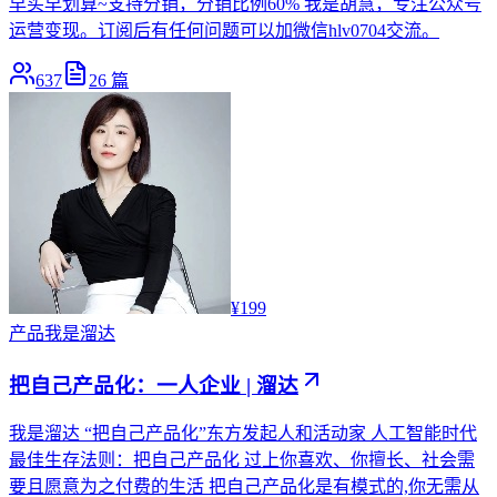
早买早划算~支持分销，分销比例60% 我是胡慧，专注公众号
运营变现。订阅后有任何问题可以加微信hlv0704交流。
637
26
篇
¥199
产品
我是溜达
把自己产品化：一人企业 | 溜达
我是溜达 “把自己产品化”东方发起人和活动家 人工智能时代
最佳生存法则：把自己产品化 过上你喜欢、你擅长、社会需
要且愿意为之付费的生活 把自己产品化是有模式的,你无需从