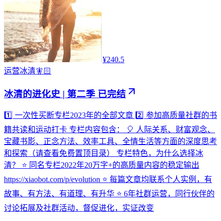
¥240.5
运营
冰清🧚🏻
冰清的进化史 | 第二季 已完结
1️⃣ 一次性买断专栏2023年的全部文章 2️⃣ 参加高质量社群的书
籍共读和运动打卡 专栏内容包含： 🎈 人际关系、财富观念、
宝藏书影、正念方法、效率工具、全情生活等方面的深度思考
和探索（请查看免费置顶目录） 专栏特色，为什么选择冰
清？ ⭐ 同名专栏2022年20万字+的高质量内容的稳定输出
https://xiaobot.com/p/evolution ⭐ 每篇文章均联系个人实例，有
故事、有方法、有道理、有升华 ⭐ 6年社群运营，同行伙伴的
讨论拓展及社群活动，督促进化，实证改变