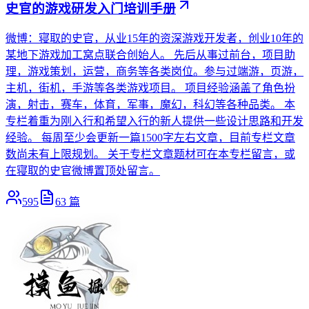
史官的游戏研发入门培训手册
微博：寝取的史官，从业15年的资深游戏开发者，创业10年的
某地下游戏加工窝点联合创始人。 先后从事过前台，项目助
理，游戏策划，运营，商务等各类岗位。参与过端游，页游，
主机，街机，手游等各类游戏项目。 项目经验涵盖了角色扮
演，射击，赛车，体育，军事，魔幻，科幻等各种品类。 本
专栏着重为刚入行和希望入行的新人提供一些设计思路和开发
经验。 每周至少会更新一篇1500字左右文章，目前专栏文章
数尚未有上限规划。 关于专栏文章题材可在本专栏留言，或
在寝取的史官微博置顶处留言。
595
63
篇