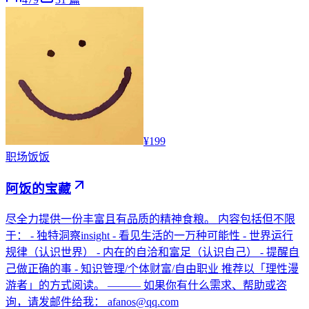
¥199
职场
饭饭
阿饭的宝藏
尽全力提供一份丰富且有品质的精神食粮。 内容包括但不限
于： - 独特洞察insight - 看见生活的一万种可能性 - 世界运行
规律（认识世界） - 内在的自洽和富足（认识自己） - 提醒自
己做正确的事 - 知识管理/个体财富/自由职业 推荐以「理性漫
游者」的方式阅读。 ——— 如果你有什么需求、帮助或咨
询，请发邮件给我： afanos@qq.com