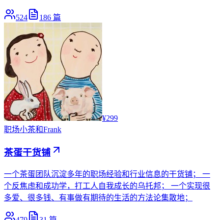
524
186
篇
¥299
职场
小茶和Frank
茶蛋干货铺
一个茶蛋团队沉淀多年的职场经验和行业信息的干货铺； 一
个反焦虑和成功学，打工人自我成长的乌托邦； 一个实现很
多爱、很多钱、有事做有期待的生活的方法论集散地；
479
31
篇