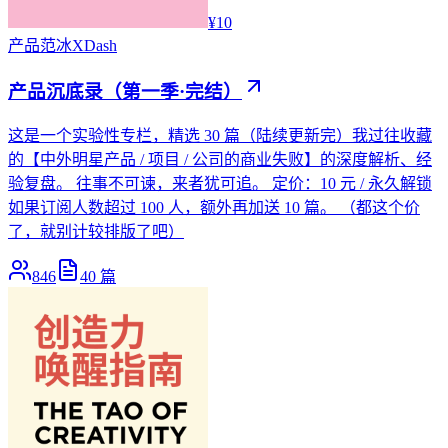
¥10
产品
范冰XDash
产品沉底录（第一季·完结）
这是一个实验性专栏，精选 30 篇（陆续更新完）我过往收藏
的【中外明星产品 / 项目 / 公司的商业失败】的深度解析、经
验复盘。 往事不可谏，来者犹可追。 定价：10 元 / 永久解锁
如果订阅人数超过 100 人，额外再加送 10 篇。 （都这个价
了，就别计较排版了吧）
846
40
篇