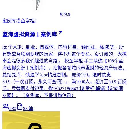
¥39.9
案例库
摸鱼掌柜¹
蓝海虚拟资源丨案例库
玩 个人IP，副业，自媒体，内容付费，轻创业，私域 等。所
有想靠互联网变现的玩家，绕不开这个专栏。没订阅的，大概
率会走很多我们趟过的弯路 。 摸鱼掌柜 手工精选【108个蓝
海虚拟资源丨案例库】，挖掘各领域闷声发财的轻资产玩法，
总结亮点，快速学习or精准复制。 原价199。限时优惠
39.9（一次订阅，永久可查阅）。 满1000人，涨价至59.9 订阅
后，凭截图支付记录，微信523186843 找 掌柜 解锁【定向朋
友圈】。（案例库，不提供微信群）
580
88
篇