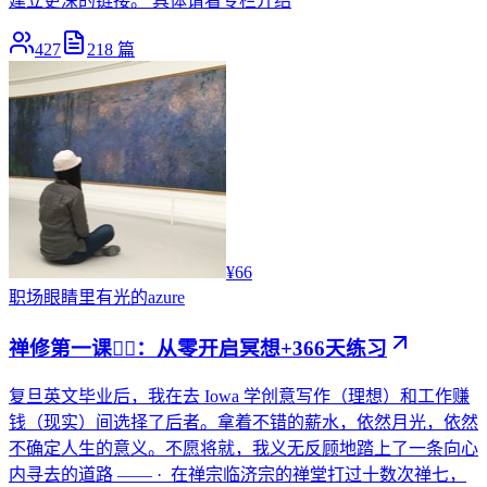
建立更深的链接。 具体请看专栏介绍
427
218
篇
¥66
职场
眼睛里有光的azure
禅修第一课🧘‍♀️：从零开启冥想+366天练习
复旦英文毕业后，我在去 Iowa 学创意写作（理想）和工作赚
钱（现实）间选择了后者。拿着不错的薪水，依然月光，依然
不确定人生的意义。不愿将就，我义无反顾地踏上了一条向心
内寻去的道路 —— · 在禅宗临济宗的禅堂打过十数次禅七，