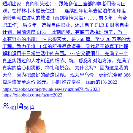
短期出家 · 真的剃头过； · 跟随多位上座部的尊者们修习止
观，在禅林小木屋长住过； · 连续四年每年去尼泊尔和印度
亲聆明就仁波切的教法（直到疫情来临）…… 前 5 年，有全
职工作； 后 6 年，选择自由职业，还开启了 F.I.R.E 财务自由
计划，目前进度 61%。 此刻的我，有底气选择理想了，写一
本有野心的小册： ～ 它很宏大，是 366 篇、至少 20 万字的大
工程。致力于将 11 年的所得尽数道来，寻找易于被真正地理
解和运用于日常生活中的东西。 ～ 它又很细节，充满了一个
真正实践过的人才知道的细节、坑、疑惑和对治方法，充满了
真实的信心和犹疑、挣扎和蜕变。 为什么写？ 因为这是我的
天命，因为把最好的给这世界。 现为早鸟价，更新完全部 366
篇后恢复至原价 99元。 同时推荐专栏：azure的1% 2022
https://xiaobot.com/p/twinkleaway azure的1% 2023
https://xiaobot.com/p/azure2023
401
56
篇