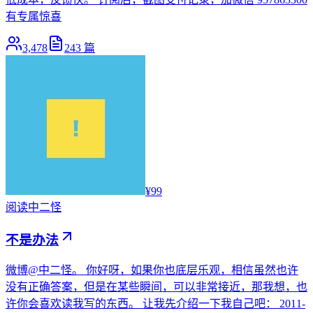
有专属惊喜
3,478
243
篇
¥99
阅读
中二怪
不是办法
微博@中二怪。 你好呀，如果你也底层乐观，相信虽然也许
没有正确答案，但是在某些瞬间，可以非常接近，那我想，也
许你会喜欢读我写的东西。 让我先介绍一下我自己吧： 2011-