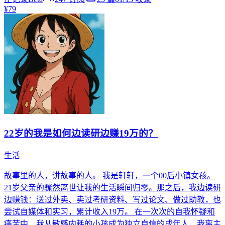
¥79
22岁的我是如何边读研边赚19万的？
生活
故事里的人，讲故事的人。 我是轩轩，一个00后小镇女孩。
21岁父亲的骤然离世让我的生活瞬间归零。那之后，我边读研
边赚钱：送过外卖、卖过考研资料、写过论文、做过助教，也
尝试自媒体和实习，累计收入19万。 在一次次的自我怀疑和
痛苦中，我从敏感内耗的小孩成为独立自信的成年人，我离主