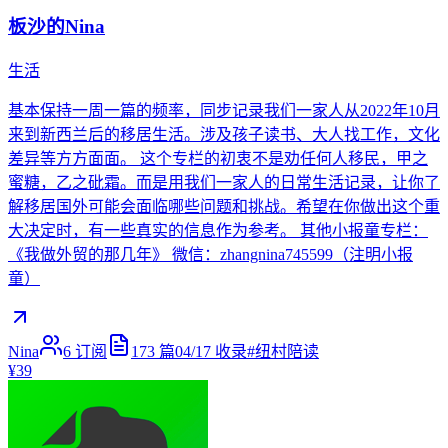
板沙的Nina
生活
基本保持一周一篇的频率，同步记录我们一家人从2022年10月
来到新西兰后的移居生活。涉及孩子读书、大人找工作，文化
差异等方方面面。 这个专栏的初衷不是劝任何人移民，甲之
蜜糖，乙之砒霜。而是用我们一家人的日常生活记录，让你了
解移居国外可能会面临哪些问题和挑战。希望在你做出这个重
大决定时，有一些真实的信息作为参考。 其他小报童专栏：
《我做外贸的那几年》 微信：zhangnina745599（注明小报
童）
Nina
6
订阅
173
篇
04/17
收录
#
纽村陪读
¥39