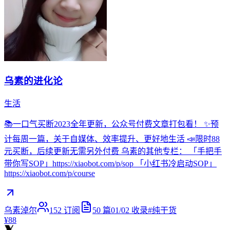
乌素的进化论
生活
📚一口气买断2023全年更新，公众号付费文章打包看！ ✨预
计每周一篇，关于自媒体、效率提升、更好地生活 📣限时88
元买断，后续更新无需另外付费 乌素的其他专栏： 「手把手
带你写SOP」https://xiaobot.com/p/sop 「小红书冷启动SOP」
https://xiaobot.com/p/course
乌素淖尔
152
订阅
50
篇
01/02
收录
#
纯干货
¥88