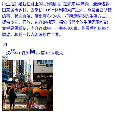
种生活》是我在路上的写作项目。在未来1-2年内，漫游诸多
国家城市乡村，去采访100个“体制和大厂之外，热爱自己所做
的事，状态自洽、活出真心”的人，打捞足够多的生活方式，
提供多元、开放、包容的视野，探索当代个体生活无限可能。
专栏是买断制，内容连载中，一共有100篇。购买后可以终身
阅读，和我一起去流浪旅居世界。
一溪
41
订阅
26
篇
01/16
收录
¥99