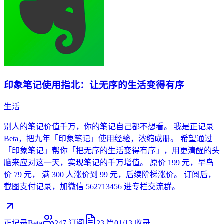
印象笔记使用指北：让无序的生活变得有序
生活
别人的笔记价值千万，你的笔记自己都不想看。 我是正记录
Beta，把九年「印象笔记」使用经验，浓缩成册。 希望通过
「印象笔记」帮你「把无序的生活变得有序」，用更清醒的头
脑来应对这一天，实现笔记的千万增值。 原价 199 元，早鸟
价 79 元， 满 300 人涨价到 99 元，后续阶梯涨价。 订阅后，
截图支付记录，加微信 562713456 进专栏交流群。
正记录Beta
247
订阅
23
篇
01/13
收录