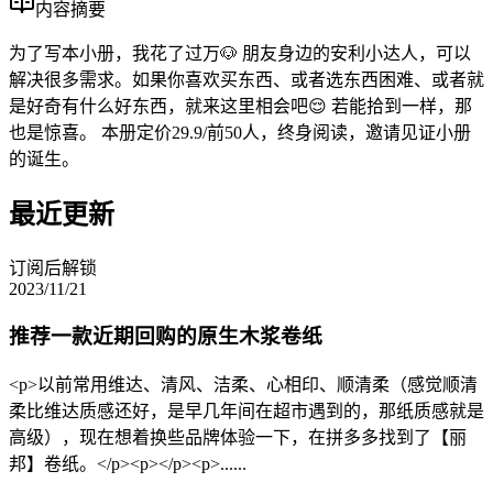
内容摘要
为了写本小册，我花了过万🐶 朋友身边的安利小达人，可以
解决很多需求。如果你喜欢买东西、或者选东西困难、或者就
是好奇有什么好东西，就来这里相会吧😌 若能拾到一样，那
也是惊喜。 本册定价29.9/前50人，终身阅读，邀请见证小册
的诞生。
最近更新
订阅后解锁
2023/11/21
推荐一款近期回购的原生木浆卷纸
<p>以前常用维达、清风、洁柔、心相印、顺清柔（感觉顺清
柔比维达质感还好，是早几年间在超市遇到的，那纸质感就是
高级），现在想着换些品牌体验一下，在拼多多找到了【丽
邦】卷纸。</p><p></p><p>......