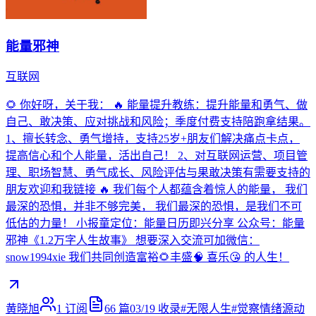
能量邪神
互联网
🌻 你好呀，关于我： 🔥 能量提升教练：提升能量和勇气、做
自己、敢决策、应对挑战和风险；季度付费支持陪跑拿结果。
1、擅长转念、勇气增持，支持25岁+朋友们解决痛点卡点，
提高信心和个人能量，活出自己！ 2、对互联网运营、项目管
理、职场智慧、勇气成长、风险评估与果敢决策有需要支持的
朋友欢迎和我链接 🔥 我们每个人都蕴含着惊人的能量， 我们
最深的恐惧，并非不够完美， 我们最深的恐惧，是我们不可
低估的力量！ 小报童定位：能量日历即兴分享 公众号：能量
邪神《1.2万字人生故事》 想要深入交流可加微信：
snow1994xie 我们共同创造富裕🌻丰盛🧠 喜乐😘 的人生！
黄晓旭
1
订阅
66
篇
03/19
收录
#
无限人生
#
觉察情绪源动