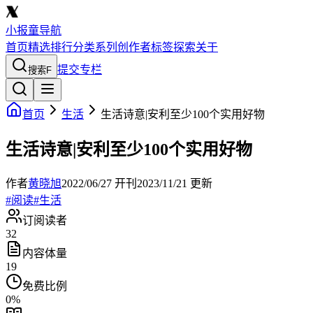
小报童导航
首页
精选
排行
分类
系列
创作者
标签
探索
关于
提交专栏
搜索
F
首页
生活
生活诗意|安利至少100个实用好物
生活诗意|安利至少100个实用好物
作者
黄晓旭
2022/06/27
开刊
2023/11/21
更新
#
阅读
#
生活
订阅读者
32
内容体量
19
免费比例
0
%