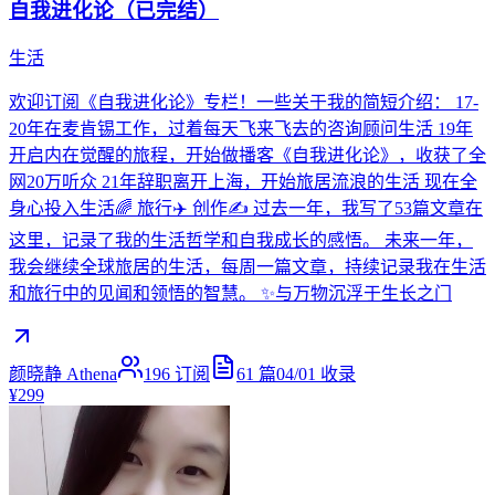
自我进化论（已完结）
生活
欢迎订阅《自我进化论》专栏！一些关于我的简短介绍： 17-
20年在麦肯锡工作，过着每天飞来飞去的咨询顾问生活 19年
开启内在觉醒的旅程，开始做播客《自我进化论》，收获了全
网20万听众 21年辞职离开上海，开始旅居流浪的生活 现在全
身心投入生活🌈 旅行✈️ 创作✍️ 过去一年，我写了53篇文章在
这里，记录了我的生活哲学和自我成长的感悟。 未来一年，
我会继续全球旅居的生活，每周一篇文章，持续记录我在生活
和旅行中的见闻和领悟的智慧。 ✨与万物沉浮于生长之门
颜晓静 Athena
196
订阅
61
篇
04/01
收录
¥299