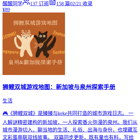
醒醒同学
137
订阅
158
篇
02/21
收录
¥89
狮鲤双城游戏地图：新加坡与泉州探索手册
生活
🎮《狮鲤双城》是臻臻与keke共同打造的城市游戏日志。 一
人解谜精密建构的新加坡，一人探索香火弥漫的泉州。我们从
城市漫游切入，聊当地的生活、礼俗、出海与身份，也埋藏互
文彩蛋串联双线故事。 双篇同步更新，既有量也有料，写给