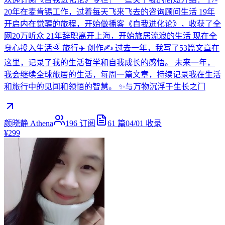
20年在麦肯锡工作，过着每天飞来飞去的咨询顾问生活 19年
开启内在觉醒的旅程，开始做播客《自我进化论》，收获了全
网20万听众 21年辞职离开上海，开始旅居流浪的生活 现在全
身心投入生活🌈 旅行✈️ 创作✍️ 过去一年，我写了53篇文章在
这里，记录了我的生活哲学和自我成长的感悟。 未来一年，
我会继续全球旅居的生活，每周一篇文章，持续记录我在生活
和旅行中的见闻和领悟的智慧。 ✨与万物沉浮于生长之门
颜晓静 Athena
196
订阅
61
篇
04/01
收录
¥299