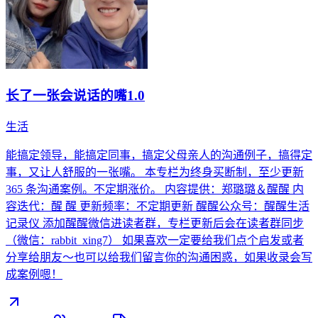
长了一张会说话的嘴1.0
生活
能搞定领导，能搞定同事，搞定父母亲人的沟通例子，搞得定
事，又让人舒服的一张嘴。 本专栏为终身买断制，至少更新
365 条沟通案例。不定期涨价。 内容提供：郑璐璐＆醒醒 内
容迭代：醒 醒 更新频率：不定期更新 醒醒公众号：醒醒生活
记录仪 添加醒醒微信进读者群，专栏更新后会在读者群同步
（微信：rabbit_xing7） 如果喜欢一定要给我们点个启发或者
分享给朋友～也可以给我们留言你的沟通困惑，如果收录会写
成案例嗯！