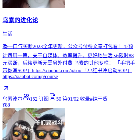
乌素的进化论
生活
📚一口气买断2023全年更新，公众号付费文章打包看！ ✨预
计每周一篇，关于自媒体、效率提升、更好地生活 📣限时88
元买断，后续更新无需另外付费 乌素的其他专栏： 「手把手
带你写SOP」https://xiaobot.com/p/sop 「小红书冷启动SOP」
https://xiaobot.com/p/course
乌素淖尔
152
订阅
50
篇
01/02
收录
#
纯干货
¥88