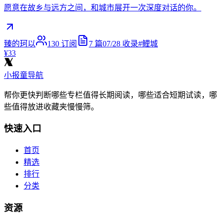
愿意在故乡与远方之间，和城市展开一次深度对话的你。
臻的珂以
130
订阅
7
篇
07/28
收录
#
鲤城
¥33
小报童导航
帮你更快判断哪些专栏值得长期阅读，哪些适合短期试读，哪
些值得放进收藏夹慢慢筛。
快速入口
首页
精选
排行
分类
资源