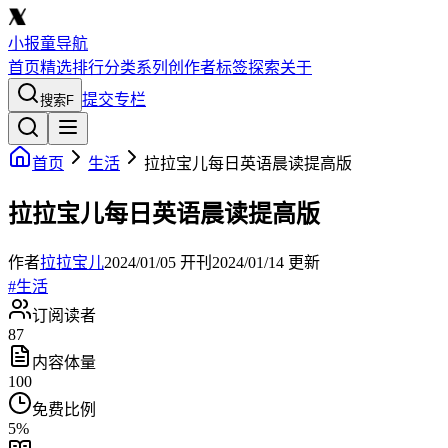
小报童导航
首页
精选
排行
分类
系列
创作者
标签
探索
关于
提交专栏
搜索
F
首页
生活
拉拉宝儿每日英语晨读提高版
拉拉宝儿每日英语晨读提高版
作者
拉拉宝儿
2024/01/05
开刊
2024/01/14
更新
#
生活
订阅读者
87
内容体量
100
免费比例
5
%