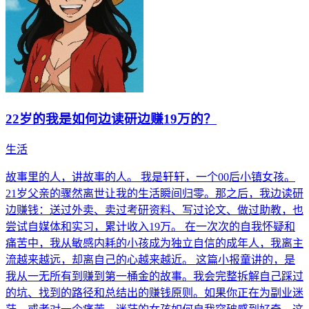
22岁的我是如何边读研边赚19万的？
生活
故事里的人，讲故事的人。 我是轩轩，一个00后小镇女孩。
21岁父亲的骤然离世让我的生活瞬间归零。那之后，我边读研
边赚钱：送过外卖、卖过考研资料、写过论文、做过助教，也
尝试自媒体和实习，累计收入19万。 在一次次的自我怀疑和
痛苦中，我从敏感内耗的小孩成为独立自信的成年人，我离主
流越来越远，却离自己的心越来越近。 这篇小报童讲的，是
我从一无所有到赚到第一桶金的故事。我会完整拆解自己踩过
的坑、找到的路径和总结出的赚钱原则。如果你正在为副业迷