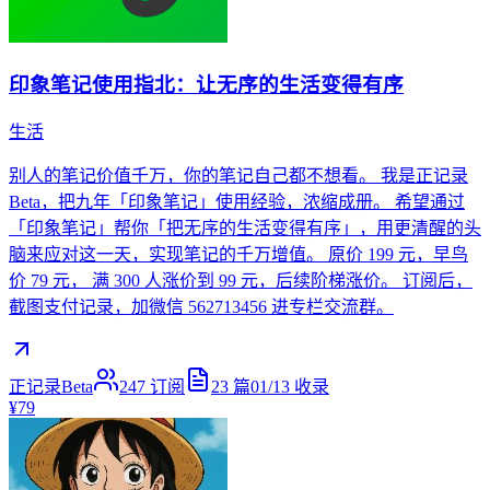
印象笔记使用指北：让无序的生活变得有序
生活
别人的笔记价值千万，你的笔记自己都不想看。 我是正记录
Beta，把九年「印象笔记」使用经验，浓缩成册。 希望通过
「印象笔记」帮你「把无序的生活变得有序」，用更清醒的头
脑来应对这一天，实现笔记的千万增值。 原价 199 元，早鸟
价 79 元， 满 300 人涨价到 99 元，后续阶梯涨价。 订阅后，
截图支付记录，加微信 562713456 进专栏交流群。
正记录Beta
247
订阅
23
篇
01/13
收录
¥79