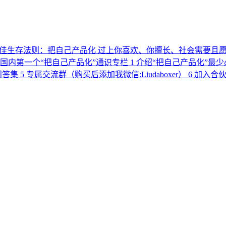
最佳生存法则：把自己产品化 过上你喜欢、你擅长、社会需要且
内第一个“把自己产品化”通识专栏 1 介绍“把自己产品化”最少
 5 专属交流群（购买后添加我微信:Liudaboxer） 6 加入合