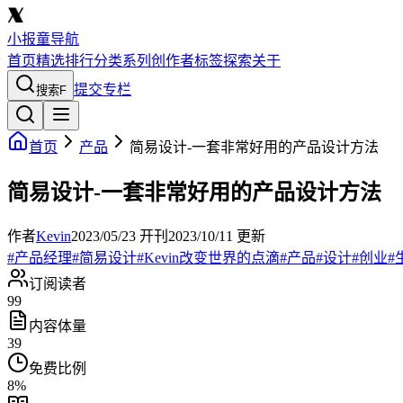
小报童导航
首页
精选
排行
分类
系列
创作者
标签
探索
关于
提交专栏
搜索
F
首页
产品
简易设计-一套非常好用的产品设计方法
简易设计-一套非常好用的产品设计方法
作者
Kevin
2023/05/23
开刊
2023/10/11
更新
#
产品经理
#
简易设计
#
Kevin改变世界的点滴
#
产品
#
设计
#
创业
#
订阅读者
99
内容体量
39
免费比例
8
%