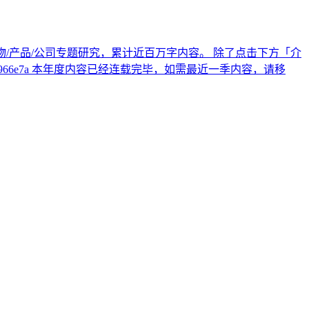
十个人物/产品/公司专题研究，累计近百万字内容。 除了点击下方「介
1-b9ff-3bc1b4966e7a 本年度内容已经连载完毕，如需最近一季内容，请移