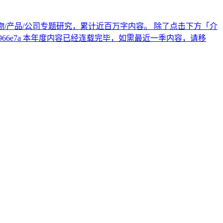
十个人物/产品/公司专题研究，累计近百万字内容。 除了点击下方「介
1-b9ff-3bc1b4966e7a 本年度内容已经连载完毕，如需最近一季内容，请移