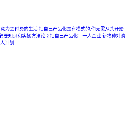
愿意为之付费的生活 把自己产品化是有模式的,你无需从头开始
必要知识和实操方法论 2 把自己产品化：一人企业 新物种对谈
伙人计划