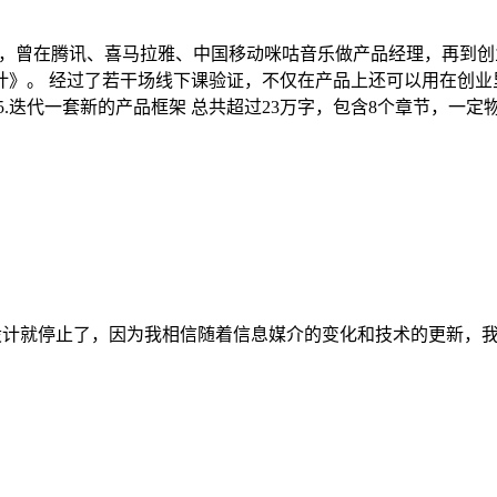
年产品总监，曾在腾讯、喜马拉雅、中国移动咪咕音乐做产品经理，再
》。 经过了若干场线下课验证，不仅在产品上还可以用在创业里。
计 5.迭代一套新的产品框架 总共超过23万字，包含8个章节，一定
易设计就停止了，因为我相信随着信息媒介的变化和技术的更新，