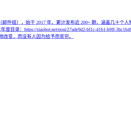
r （邮件组），始于 2017 年，累计发布近 200+ 期，涵盖几
年度目录：https://xiaobot.net/post/27ade9d2-bf1c-41b
会被自己热爱的事物改变，而没有人因为给予而贫穷。