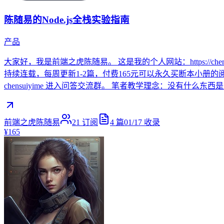
陈随易的Node.js全栈实验指南
产品
大家好，我是前端之虎陈随易。 这是我的个人网站：https://
持续连载，每周更新1-2篇，付费165元可以永久买断本小册的
chensuiyime 进入问答交流群。 笔者教学理念：没有什么东西
前端之虎陈随易
21
订阅
4
篇
01/17
收录
¥165