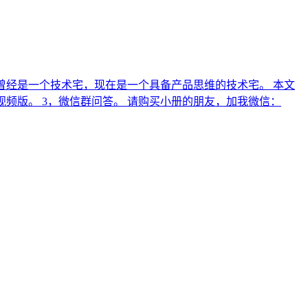
几年。 曾经是一个技术宅，现在是一个具备产品思维的技术宅。 本文
播视频版。 3，微信群问答。 请购买小册的朋友，加我微信：