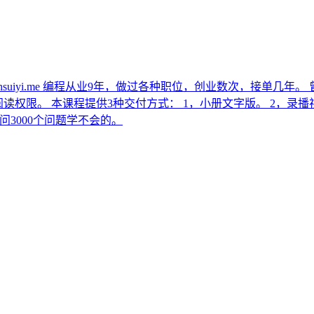
chensuiyi.me 编程从业9年，做过各种职位，创业数次，接单
阅读权限。 本课程提供3种交付方式： 1，小册文字版。 2，录
是问3000个问题学不会的。