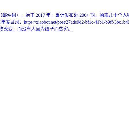
r （邮件组），始于 2017 年，累计发布近 200+ 期，涵盖几
年度目录：https://xiaobot.net/post/27ade9d2-bf1c-41b
会被自己热爱的事物改变，而没有人因为给予而贫穷。