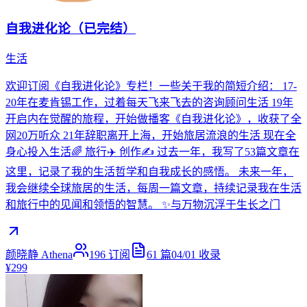
自我进化论（已完结）
生活
欢迎订阅《自我进化论》专栏！一些关于我的简短介绍： 17-
20年在麦肯锡工作，过着每天飞来飞去的咨询顾问生活 19年
开启内在觉醒的旅程，开始做播客《自我进化论》，收获了全
网20万听众 21年辞职离开上海，开始旅居流浪的生活 现在全
身心投入生活🌈 旅行✈️ 创作✍️ 过去一年，我写了53篇文章在
这里，记录了我的生活哲学和自我成长的感悟。 未来一年，
我会继续全球旅居的生活，每周一篇文章，持续记录我在生活
和旅行中的见闻和领悟的智慧。 ✨与万物沉浮于生长之门
颜晓静 Athena
196
订阅
61
篇
04/01
收录
¥299