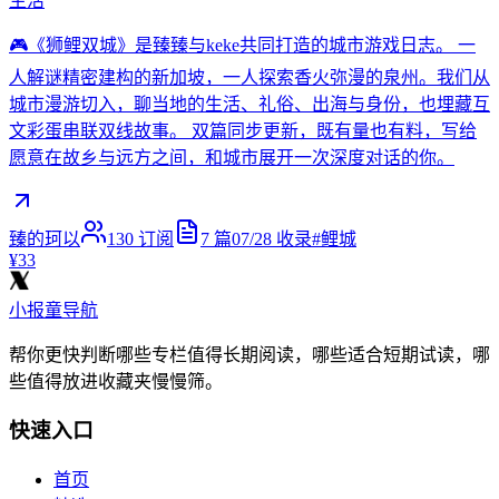
生活
🎮《狮鲤双城》是臻臻与keke共同打造的城市游戏日志。 一
人解谜精密建构的新加坡，一人探索香火弥漫的泉州。我们从
城市漫游切入，聊当地的生活、礼俗、出海与身份，也埋藏互
文彩蛋串联双线故事。 双篇同步更新，既有量也有料，写给
愿意在故乡与远方之间，和城市展开一次深度对话的你。
臻的珂以
130
订阅
7
篇
07/28
收录
#
鲤城
¥33
小报童导航
帮你更快判断哪些专栏值得长期阅读，哪些适合短期试读，哪
些值得放进收藏夹慢慢筛。
快速入口
首页