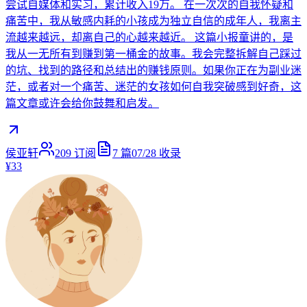
尝试自媒体和实习，累计收入19万。 在一次次的自我怀疑和
痛苦中，我从敏感内耗的小孩成为独立自信的成年人，我离主
流越来越远，却离自己的心越来越近。 这篇小报童讲的，是
我从一无所有到赚到第一桶金的故事。我会完整拆解自己踩过
的坑、找到的路径和总结出的赚钱原则。如果你正在为副业迷
茫，或者对一个痛苦、迷茫的女孩如何自我突破感到好奇，这
篇文章或许会给你鼓舞和启发。
侯亚轩
209
订阅
7
篇
07/28
收录
¥33