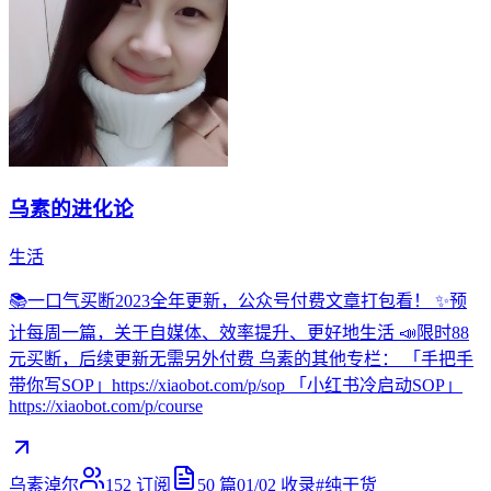
乌素的进化论
生活
📚一口气买断2023全年更新，公众号付费文章打包看！ ✨预
计每周一篇，关于自媒体、效率提升、更好地生活 📣限时88
元买断，后续更新无需另外付费 乌素的其他专栏： 「手把手
带你写SOP」https://xiaobot.com/p/sop 「小红书冷启动SOP」
https://xiaobot.com/p/course
乌素淖尔
152
订阅
50
篇
01/02
收录
#
纯干货