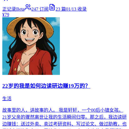
正记录Beta
247
订阅
23
篇
01/13
收录
¥79
22岁的我是如何边读研边赚19万的？
生活
故事里的人，讲故事的人。 我是轩轩，一个00后小镇女孩。
21岁父亲的骤然离世让我的生活瞬间归零。那之后，我边读研
边赚钱：送过外卖、卖过考研资料、写过论文、做过助教，也