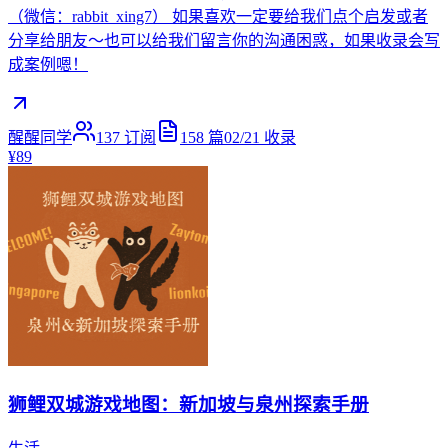
（微信：rabbit_xing7） 如果喜欢一定要给我们点个启发或者
分享给朋友～也可以给我们留言你的沟通困惑，如果收录会写
成案例嗯！
醒醒同学
137
订阅
158
篇
02/21
收录
¥89
狮鲤双城游戏地图：新加坡与泉州探索手册