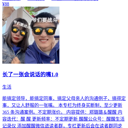
¥88
长了一张会说话的嘴1.0
生活
能搞定领导，能搞定同事，搞定父母亲人的沟通例子，搞得定
事，又让人舒服的一张嘴。 本专栏为终身买断制，至少更新
365 条沟通案例。不定期涨价。 内容提供：郑璐璐＆醒醒 内
容迭代：醒 醒 更新频率：不定期更新 醒醒公众号：醒醒生活
记录仪 添加醒醒微信进读者群，专栏更新后会在读者群同步