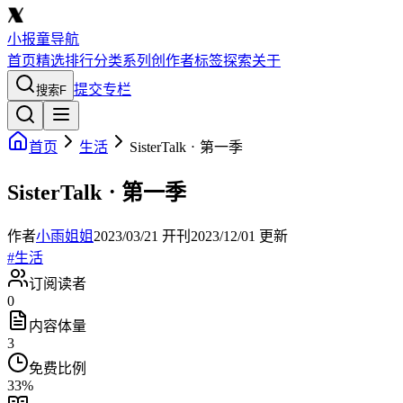
小报童导航
首页
精选
排行
分类
系列
创作者
标签
探索
关于
提交专栏
搜索
F
首页
生活
SisterTalkㆍ第一季
SisterTalkㆍ第一季
作者
小雨姐姐
2023/03/21
开刊
2023/12/01
更新
#
生活
订阅读者
0
内容体量
3
免费比例
33
%