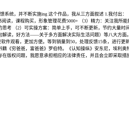
周反馈系统，并不断实施ing 这个作品，我从三方面叙述 1.我付出
看书阅读，课程购买，形象管理花费5000+ （3）精力：关注我所
体的思考 （2）可实操方案：简单上手，可不断更新，节约大量时
读，好方法——关于多方面解决实际生活问题）等八大方面。 （
对应软件观看，更加方便。等到销量到50，处理反馈15条，进行更
书籍《穷爸爸，富爸爸》罗伯特。《认知操纵》安东尼，埃利奥
内容存在版权问题，我愿意承担相应的法律责任，并且会立即采取措施，