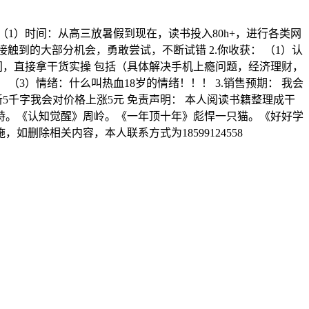
： （1）时间：从高三放暑假到现在，读书投入80h+，进行各类网
能接触到的大部分机会，勇敢尝试，不断试错 2.你收获： （1）认
间，直接拿干货实操 包括（具体解决手机上瘾问题，经济理财，
3）情绪：什么叫热血18岁的情绪！！！ 3.销售预期： 我会
新5千字我会对价格上涨5元 免责声明： 本人阅读书籍整理成干
特。《认知觉醒》周岭。《一年顶十年》彪悍一只猫。《好好学
如删除相关内容，本人联系方式为18599124558