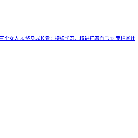
：三个女人 3. 终身成长者：持续学习，精进打磨自己 ✨ 专栏写什