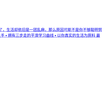
录了，生活却依旧是一团乱麻，那么原因可能不是你不够聪明努
 ▪️ 拥有三步走的平滑学习曲线 ▪️ 以你真实的生活为原料 最