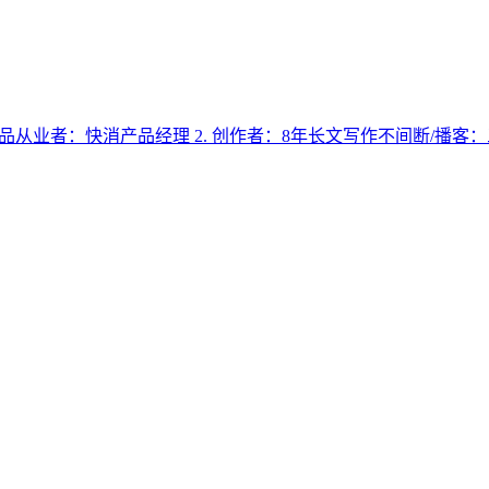
费品从业者：快消产品经理 2. 创作者：8年长文写作不间断/播客