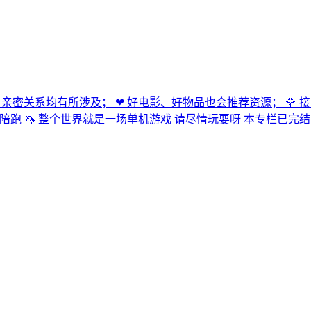
儿教育、亲密关系均有所涉及； ❤ 好电影、好物品也会推荐资源； 
 🦄 整个世界就是一场单机游戏 请尽情玩耍呀 本专栏已完结 冰清的进化史2023