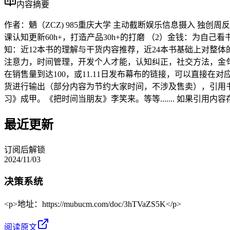
内容摘要
作者：魉（ZCZ) 985重庆大学 主动截断娱乐信息摄入 独创
课认知更新60h+，打造产品30h+的打磨 （2）金钱：为自己
知：近12本书的理解与干货内容推荐，近24本书基础上对整
注意力，时间管理，开发个人才能，认知纠正，社交方法，金句解
在销售量到达100，或11.11日发布幕布的链接，可以直接在
货进行输出（部分内容为节约大家时间，不涉及售卖），引用
习》成甲。《把时间当朋友》李笑来。等等....... 如果引用
最近更新
订阅后解锁
2024/11/03
决策系统
<p>地址：https://mubucm.com/doc/3hTVaZS5K</p>
阅读原文