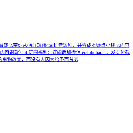
 2.带你从0到1玩赚dou抖音短剧，并零成本赚点小钱 2.内容
 4.订阅福利：订阅后加微信 ershiliuhao_ ，发支付截
爱的事物改变，而没有人因为给予而贫穷