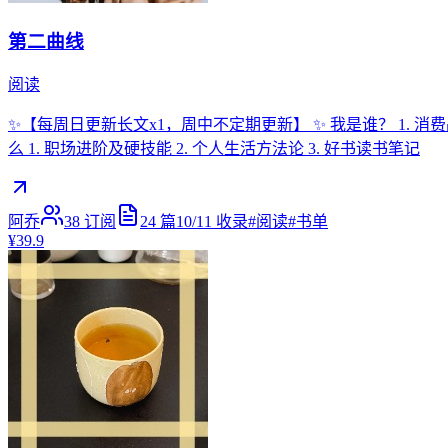
第二曲线
阅读
✨【每周日更新长文x1，周中不定期更新】 ✨ 我是谁？ 1. 消
么 1. 职场进阶及硬技能 2. 个人生活方法论 3. 好书读书笔记
阿乔
38
订阅
24
篇
10/11
收录
#
阅读
#
书单
¥39.9