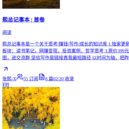
熙总记事本 | 首卷
阅读
熙总记事本是一个关于思考/赚钱/写作/成长的知识库 1.独家更
板块：读书笔记，网赚变现，投资案例，哲学思考 3.原价399元，
图，进交流群 坚信写作是链接真我最短路径 以时间为轴，把
张熙-X
55
订阅
8
篇
02/20
收录
¥99