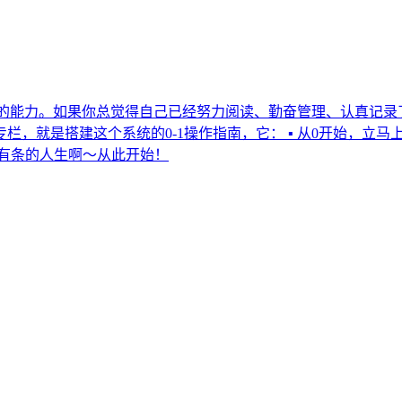
得的能力。如果你总觉得自己已经努力阅读、勤奋管理、认真记
，就是搭建这个系统的0-1操作指南，它： ▪️ 从0开始，立马上手
有条的人生啊～从此开始！