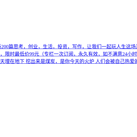
新200篇思考，创业，生活，投资，写作，让我们一起玩人生这场游戏
限时最低价99元（专栏一次订阅，永久有效，如不满意24小时内可退款）
昨天埋在地下 挖出来是煤炭，是你今天的火炉 人们会被自己热