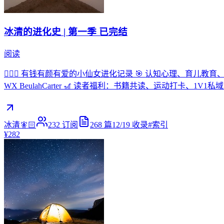
冰清的进化史 | 第一季 已完结
阅读
🧚🏻‍♀️ 有钱有颜有爱的小仙女进化记录 🎯 认知心理、育
WX BeulahCarter 🎢 读者福利：书籍共读、运动打卡、1V1私域陪跑
冰清🧚🏻
232
订阅
268
篇
12/19
收录
#
索引
¥282