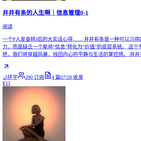
井井有条的人生啊｜信息管理0-1
阅读
一个P人发奋转J后的大实话心得…… 井井有条是一种可以习
力，而是缺乏一个能将“信息”转化为“价值”的底层系统。 这个专栏
终，我们将穿越风暴，找回内心的平静与生活的掌控感。 井井
🌙环宇
280
订阅
4
篇
07/28
收录
¥33