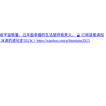
 接收宇宙能量、过丰盈幸福的生活是终极意义。 🔮 订阅读者请加
 https://xiaobot.com/p/bingqing2023