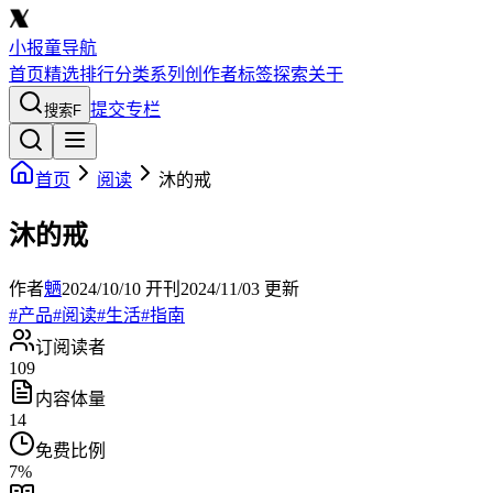
小报童导航
首页
精选
排行
分类
系列
创作者
标签
探索
关于
提交专栏
搜索
F
首页
阅读
沐的戒
沐的戒
作者
魉
2024/10/10
开刊
2024/11/03
更新
#
产品
#
阅读
#
生活
#
指南
订阅读者
109
内容体量
14
免费比例
7
%