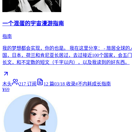
一个混蛋的宇宙漫游指南
指南
我的梦想都会实现，你的也是。 我在这里分享： - 旅居全球的
国，日本，荷兰和肯尼亚长居过，去过接近100个国家，会五门语
长文，和不定数的短文（千字以内），以及我读到的好东西。
木头
217
订阅
12
篇
03/18
收录
#
不内耗成长指南
¥69