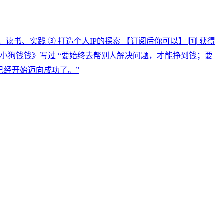
书、实践 ③ 打造个人IP的探索 【订阅后你可以】 1️⃣ 获得
📚《小狗钱钱》写过 “要始终去帮别人解决问题，才能挣到钱；要
已经开始迈向成功了。”