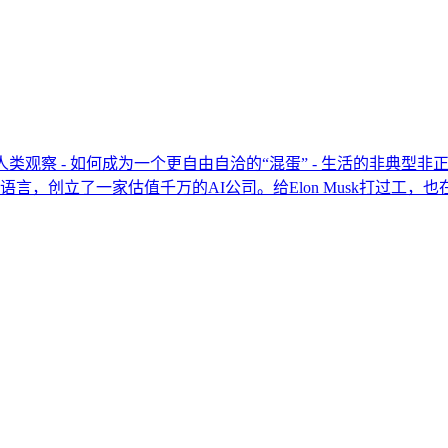
人类观察 - 如何成为一个更自由自洽的“混蛋” - 生活的非典型
言，创立了一家估值千万的AI公司。给Elon Musk打过工