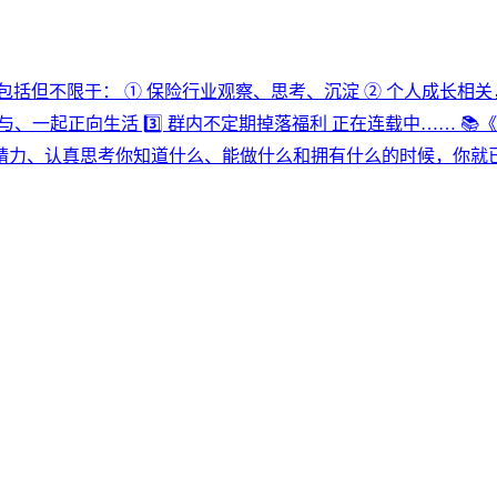
括但不限于： ① 保险行业观察、思考、沉淀 ② 个人成长相关，读
动参与、一起正向生活 3️⃣ 群内不定期掉落福利 正在连载中…… 
精力、认真思考你知道什么、能做什么和拥有什么的时候，你就