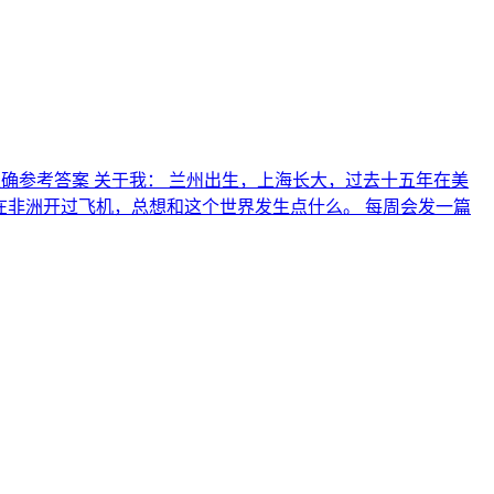
非正确参考答案 关于我： 兰州出生，上海长大，过去十五年在美
，也在非洲开过飞机，总想和这个世界发生点什么。 每周会发一篇