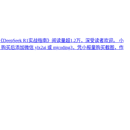
epSeek R1实战指南》阅读量超1.2万，深受读者欢迎。 小
信 ylx2ai 或 mjcoding3，凭小报童购买截图，作