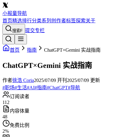
小报童导航
首页
精选
排行
分类
系列
创作者
标签
探索
关于
提交专栏
搜索
F
首页
指南
ChatGPT×Gemini 实战指南
ChatGPT×Gemini 实战指南
作者
徐浩 Coria
2025/07/09
开刊
2025/07/09
更新
#
职场
#
生活
#
AI
#
指南
#
ChatGPT
#
导航
订阅读者
112
内容体量
48
免费比例
2
%