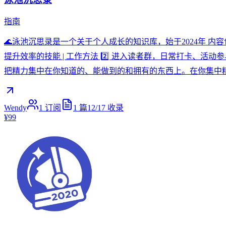
指南
🌊泳池沉思录是一个关于个人成长的知识库，始于2024年 内容包
提升效率的技能 | 工作方法 2️⃣ 进入读者群，日常打卡、活
把精力集中在你知道的、能做到的和拥有的东西上。在你集中
Wendy
1
订阅
1
篇
12/17
收录
¥99