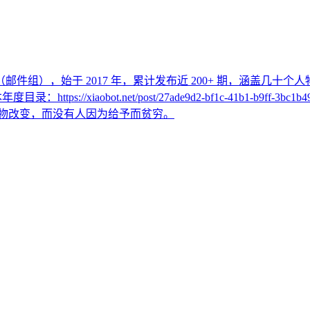
r （邮件组），始于 2017 年，累计发布近 200+ 期，涵盖几
年度目录：https://xiaobot.net/post/27ade9d2-bf1c-41b
会被自己热爱的事物改变，而没有人因为给予而贫穷。