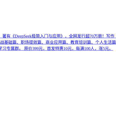
DeepSeek极简入门与应用》，全网发行超70万册！写作《De
篇、职场提效篇、商业应用篇、教育培训篇、个人生活篇 购买后添加微
习专属群。 原价399元，首发特惠10元，每满100人，涨5元。