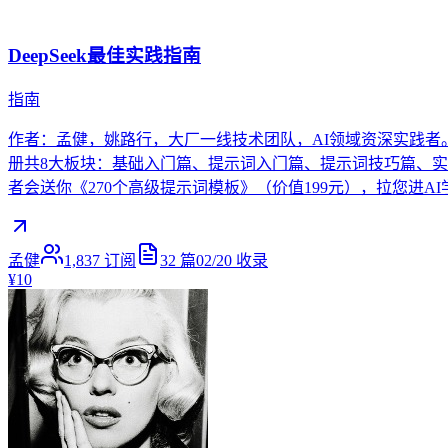
DeepSeek最佳实践指南
指南
作者：孟健，姚路行，大厂一线技术团队，AI领域资深实践者。著有《
册共8大板块：基础入门篇、提示词入门篇、提示词技巧篇、实战基础
者会送你《270个高级提示词模板》（价值199元），拉您进AI学
孟健
1,837
订阅
32
篇
02/20
收录
¥10