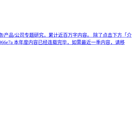
十个人物/产品/公司专题研究，累计近百万字内容。 除了点击下方「介
1-b9ff-3bc1b4966e7a 本年度内容已经连载完毕，如需最近一季内容，请移