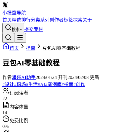
小报童导航
首页
精选
排行
分类
系列
创作者
标签
探索
关于
提交专栏
搜索
F
首页
指南
豆包AI零基础教程
豆包AI零基础教程
作者
海哥AI助手
2024/01/24
开刊
2024/02/08
更新
#
设计
#
职场
#
生活
#
AI
#
案例库
#
指南
#
创作
订阅读者
22
内容体量
14
免费比例
0
%