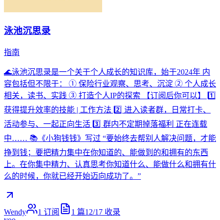
泳池沉思录
指南
🌊泳池沉思录是一个关于个人成长的知识库，始于2024年 内
容包括但不限于： ① 保险行业观察、思考、沉淀 ② 个人成长
相关，读书、实践 ③ 打造个人IP的探索 【订阅后你可以】 1️⃣
获得提升效率的技能 | 工作方法 2️⃣ 进入读者群，日常打卡、
活动参与、一起正向生活 3️⃣ 群内不定期掉落福利 正在连载
中…… 📚《小狗钱钱》写过 “要始终去帮别人解决问题，才能
挣到钱；要把精力集中在你知道的、能做到的和拥有的东西
上。在你集中精力、认真思考你知道什么、能做什么和拥有什
么的时候，你就已经开始迈向成功了。”
Wendy
1
订阅
1
篇
12/17
收录