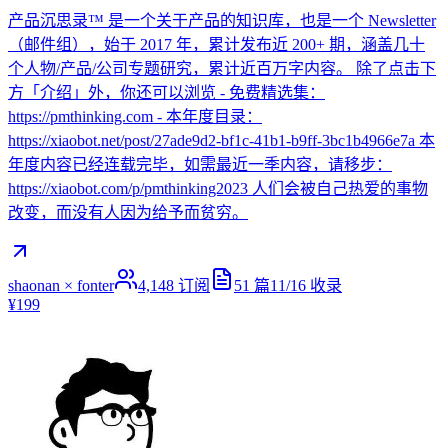
产品沉思录™ 是一个关于产品的知识库，也是一个 Newsletter
（邮件组），始于 2017 年，累计发布近 200+ 期，涵盖几十
个人物/产品/公司专题研究，累计近百万字内容。 除了点击下
方「介绍」外，你还可以浏览 - 免费精选集：
https://pmthinking.com - 本年度目录：
https://xiaobot.net/post/27ade9d2-bf1c-41b1-b9ff-3bc1b4966e7a 本
年度内容已经连载完毕，如需最近一季内容，请移步：
https://xiaobot.com/p/pmthinking2023 人们会被自己热爱的事物
改变，而没有人因为给予而贫穷。
shaonan × fonter
4,148
订阅
51
篇
11/16
收录
¥199