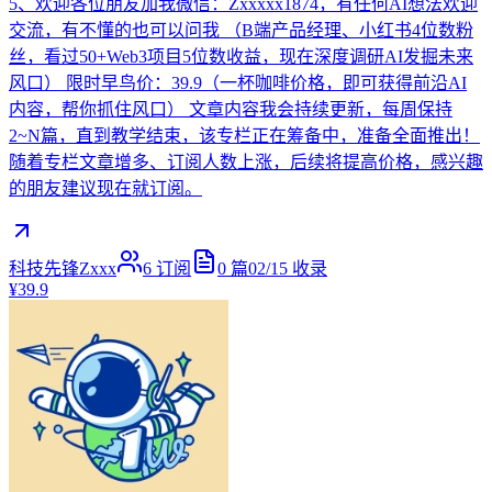
5、欢迎各位朋友加我微信：Zxxxxx1874，有任何AI想法欢迎
交流，有不懂的也可以问我 （B端产品经理、小红书4位数粉
丝，看过50+Web3项目5位数收益，现在深度调研AI发掘未来
风口） 限时早鸟价：39.9（一杯咖啡价格，即可获得前沿AI
内容，帮你抓住风口） 文章内容我会持续更新，每周保持
2~N篇，直到教学结束，该专栏正在筹备中，准备全面推出！
随着专栏文章增多、订阅人数上涨，后续将提高价格，感兴趣
的朋友建议现在就订阅。
科技先锋Zxxx
6
订阅
0
篇
02/15
收录
¥39.9