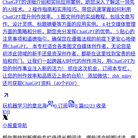
ChatGPT的详细介绍和实际应用案例，助您深入了解这一领先
的AI技术。 2 操作指南和实用技巧，带您迅速掌握如何利用
ChatGPT提升创作效率。 3 图文创作的实战教程，包括文章写
作、设计灵感、标题摘要等方面的应用实例。 4 社交媒体管理
方面的策略和分析，助您充分发挥ChatGPT的优势。 5 贴心的
注意事项和道德指引，确保您在遵循法规的前提下更安心地使
用ChatGPT。 本专栏适合各类图文自媒体创作者，无论您是
初涉此领域的新手还是资深创作者，都能在这里找到宝贵的经
验和窍门。让我们一起跨越AI时代的创作鸿沟，用ChatGPT为
您的创作事业注入新的活力！ 抓住这次机会，订阅本专栏，
让您的创作效率和品质迈上新的台阶！ 添加微信：zbh_mlpy
还可获取ChatGPT资料（40个PDF）
玩机器学习的章北海
0
订阅
8
篇
02/23
收录
¥59
小报童导航
帮你更快判断哪些专栏值得长期阅读，哪些适合短期试读，哪