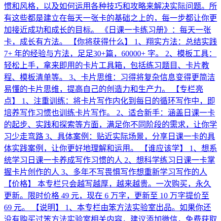
惯和风格，以及如何运用各种技巧和攻略来解决实际问题。所
有这些都是建立在每天一张卡的基础之上的，每一步都让你更
加接近成功和成长的目标。 《日课一卡练习册》：每天一张
卡，成长有方法。 【你将获得什么】 1、翔实方法：总结实践
7+ 年的经验与方法，足足30+篇，60000+ 字。 2、模板工具：
轻松上手，拿来即用的卡片工具箱，包括练习题目、卡片教
程、模板清单等。 3、卡片思维：习得将复杂信息变得更简洁
易懂的卡片思维，提高自己的创造力和生产力。 【专栏亮
点】 1、注重训练：将卡片写作内化到每日的循环写作中，即
培养写作习惯也训练卡片写作。 2、适合新手：涵盖日课一卡
的起步、实践和探索等方面，满足你不同阶段的需求，让你学
习少走弯路 3、具体案例：贴近实际场景，分享日课一卡的具
体实践案例，让你更好地理解和运用。 【谁应该学】 1、想系
统学习日课一卡养成写作习惯的人 2、想科学练习日课一卡掌
握卡片创作的人 3、多年不写畏惧写作想重新学习写作的人
【价格】 本专栏只会越写越厚，越来越贵。一次购买，永久
更新。限时价格 49 元，现在 6 万字，更新至 10 万字提价至
69 元。 【说明】 1、本专栏由笨方法实验室出品。如果你还
没有购买过笨方法实验室相关内容，建议添加微信，免费获取