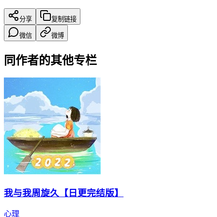
分享
复制链接
微信
微博
同作者的其他专栏
我与我周旋久【日更完结版】
心理