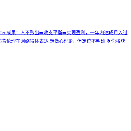
er 成果：入不敷出➡️收支平衡➡️实现盈利，一年内达成月入过
违背伦理在网络得体表达 想做心理IP，但定位不明确 🌟你将获