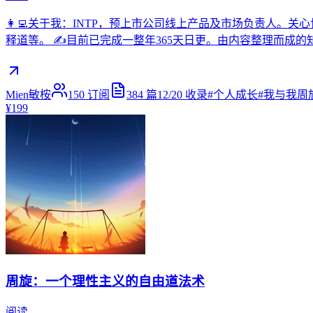
👩‍💻关于我：INTP，预上市公司线上产品及市场负责人
释道等。 ✍️目前已完成一整年365天日更。由内容整理而成的知识库随后奉上
Mien敏桉
150
订阅
384
篇
12/20
收录
#
个人成长
#
我与我周
¥199
周旋：一个理性主义的自由道法术
阅读