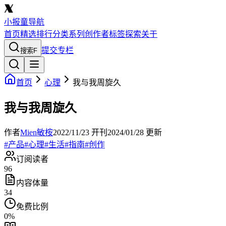
小报童导航
首页
精选
排行
分类
系列
创作者
标签
探索
关于
提交专栏
搜索
F
首页
心理
我与我周旋久
我与我周旋久
作者
Mien敏桉
2022/11/23
开刊
2024/01/28
更新
#
产品
#
心理
#
生活
#
指南
#
创作
订阅读者
96
内容体量
34
免费比例
0
%