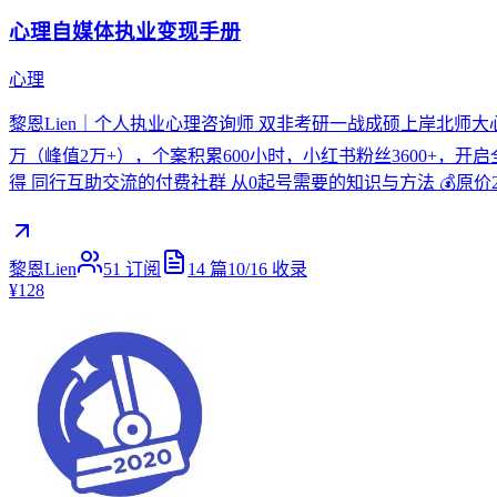
心理自媒体执业变现手册
心理
黎恩Lien｜个人执业心理咨询师 双非考研一战成硕上岸北师大心
万（峰值2万+），个案积累600小时，小红书粉丝3600+，开
得 同行互助交流的付费社群 从0起号需要的知识与方法 💰原价2
黎恩Lien
51
订阅
14
篇
10/16
收录
¥128