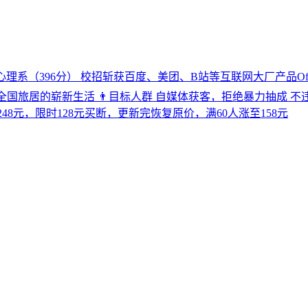
理系（396分） 校招斩获百度、美团、B站等互联网大厂产品Off
启全国旅居的崭新生活 👨目标人群 自媒体获客，拒绝暴力抽成 不
48元，限时128元买断，更新完恢复原价，满60人涨至158元