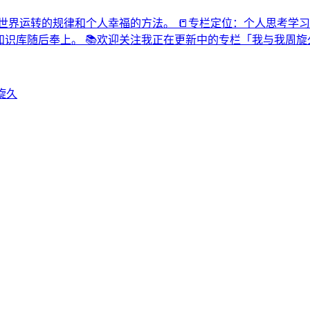
。关心世界运转的规律和个人幸福的方法。 📒专栏定位：个人思
。 📚欢迎关注我正在更新中的专栏「我与我周旋久2023」：https://
旋久