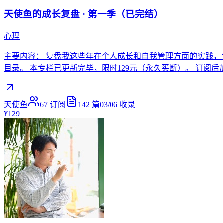
天使鱼的成长复盘 · 第一季（已完结）
心理
主要内容： 复盘我这些年在个人成长和自我管理方面的实践
目录。 本专栏已更新完毕，限时129元（永久买断）。 订阅后
天使鱼
67
订阅
142
篇
03/06
收录
¥129