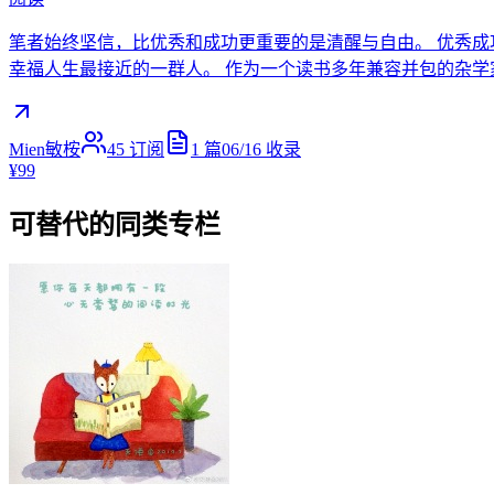
笔者始终坚信，比优秀和成功更重要的是清醒与自由。 优秀成
幸福人生最接近的一群人。 作为一个读书多年兼容并包的杂
Mien敏桉
45
订阅
1
篇
06/16
收录
¥99
可替代的同类专栏