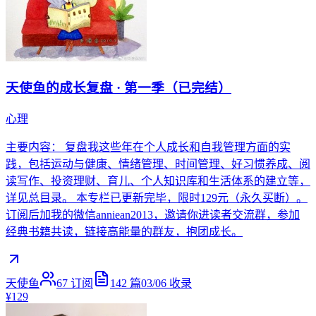
天使鱼的成长复盘 · 第一季（已完结）
心理
主要内容： 复盘我这些年在个人成长和自我管理方面的实
践，包括运动与健康、情绪管理、时间管理、好习惯养成、阅
读写作、投资理财、育儿、个人知识库和生活体系的建立等，
详见总目录。 本专栏已更新完毕，限时129元（永久买断）。
订阅后加我的微信anniean2013，邀请你进读者交流群，参加
经典书籍共读，链接高能量的群友，抱团成长。
天使鱼
67
订阅
142
篇
03/06
收录
¥129