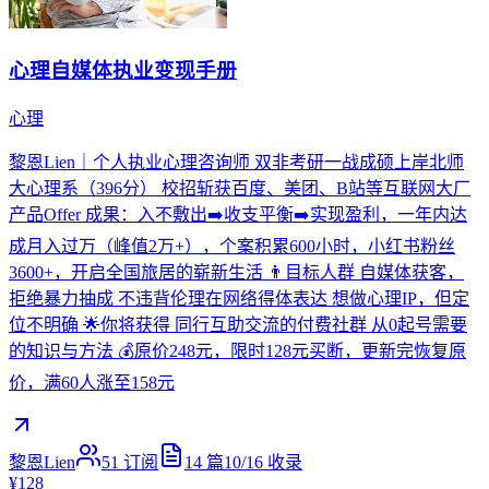
心理自媒体执业变现手册
心理
黎恩Lien｜个人执业心理咨询师 双非考研一战成硕上岸北师
大心理系（396分） 校招斩获百度、美团、B站等互联网大厂
产品Offer 成果：入不敷出➡️收支平衡➡️实现盈利，一年内达
成月入过万（峰值2万+），个案积累600小时，小红书粉丝
3600+，开启全国旅居的崭新生活 👨目标人群 自媒体获客，
拒绝暴力抽成 不违背伦理在网络得体表达 想做心理IP，但定
位不明确 🌟你将获得 同行互助交流的付费社群 从0起号需要
的知识与方法 💰原价248元，限时128元买断，更新完恢复原
价，满60人涨至158元
黎恩Lien
51
订阅
14
篇
10/16
收录
¥128