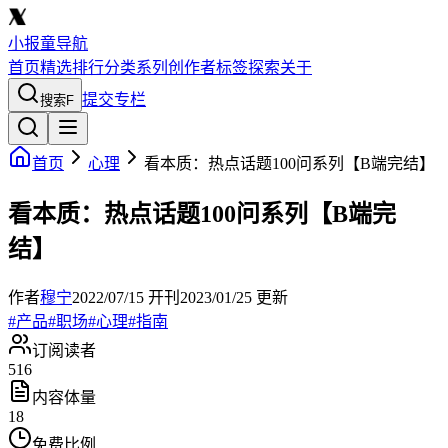
小报童导航
首页
精选
排行
分类
系列
创作者
标签
探索
关于
提交专栏
搜索
F
首页
心理
看本质：热点话题100问系列【B端完结】
看本质：热点话题100问系列【B端完
结】
作者
穆宁
2022/07/15
开刊
2023/01/25
更新
#
产品
#
职场
#
心理
#
指南
订阅读者
516
内容体量
18
免费比例