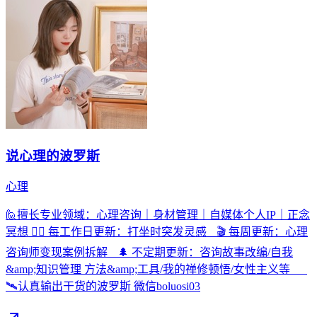
说心理的波罗斯
心理
🙋擅长专业领域：心理咨询｜身材管理｜自媒体个人IP｜正念
冥想 🧘‍♀️ 每工作日更新：打坐时突发灵感 🎬 每周更新：心理
咨询师变现案例拆解 🌲 不定期更新：咨询故事改编/自我
&amp;知识管理 方法&amp;工具/我的禅修顿悟/女性主义等
🛰️认真输出干货的波罗斯 微信boluosi03