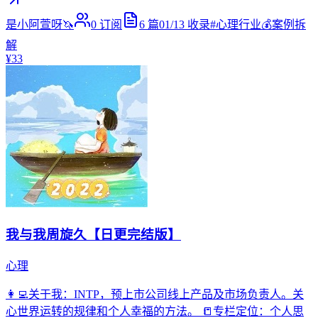
是小阿萱呀🦄
0
订阅
6
篇
01/13
收录
#
心理行业💰案例拆
解
¥33
我与我周旋久【日更完结版】
心理
👩‍💻关于我：INTP，预上市公司线上产品及市场负责人。关
心世界运转的规律和个人幸福的方法。 📒专栏定位：个人思