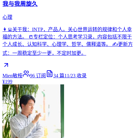
我与我周旋久
心理
👩‍💻关于我：INTP，产品人。关心世界运转的规律和个人幸
福的方法。 📒专栏定位：个人思考学习录，内容包括不限于
个人成长、认知科学、心理学、哲学、儒释道等。 ✍️更新方
式：一周稳定至少一更，不定时加更。
Mien敏桉
96
订阅
34
篇
11/23
收录
¥199