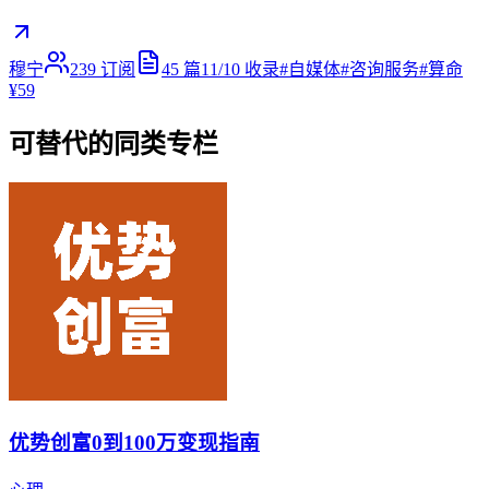
穆宁
239
订阅
45
篇
11/10
收录
#
自媒体
#
咨询服务
#
算命
¥59
可替代的同类专栏
优势创富0到100万变现指南