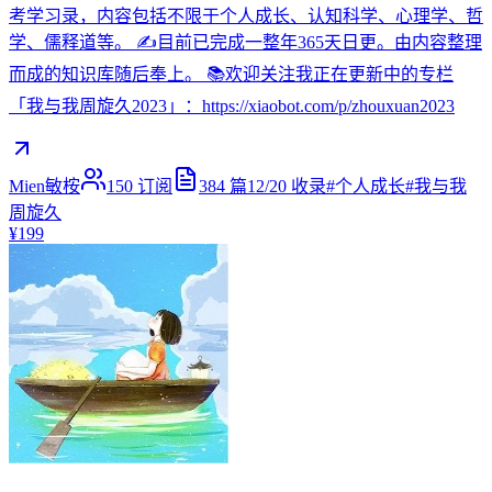
考学习录，内容包括不限于个人成长、认知科学、心理学、哲
学、儒释道等。 ✍️目前已完成一整年365天日更。由内容整理
而成的知识库随后奉上。 📚欢迎关注我正在更新中的专栏
「我与我周旋久2023」：https://xiaobot.com/p/zhouxuan2023
Mien敏桉
150
订阅
384
篇
12/20
收录
#
个人成长
#
我与我
周旋久
¥199