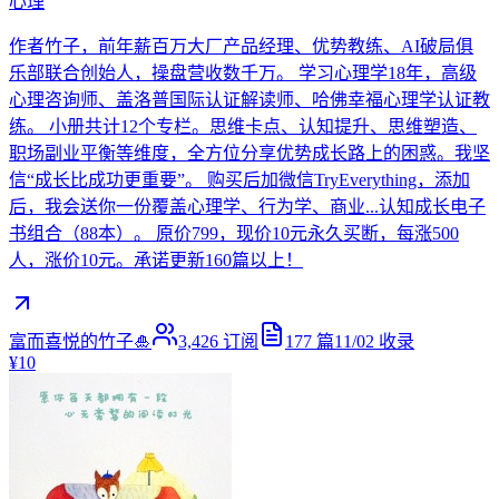
心理
作者竹子，前年薪百万大厂产品经理、优势教练、AI破局俱
乐部联合创始人，操盘营收数千万。 学习心理学18年，高级
心理咨询师、盖洛普国际认证解读师、哈佛幸福心理学认证教
练。 小册共计12个专栏。思维卡点、认知提升、思维塑造、
职场副业平衡等维度，全方位分享优势成长路上的困惑。我坚
信“成长比成功更重要”。 购买后加微信TryEverything，添加
后，我会送你一份覆盖心理学、行为学、商业...认知成长电子
书组合（88本）。 原价799，现价10元永久买断，每涨500
人，涨价10元。承诺更新160篇以上！
富而喜悦的竹子🎍
3,426
订阅
177
篇
11/02
收录
¥10