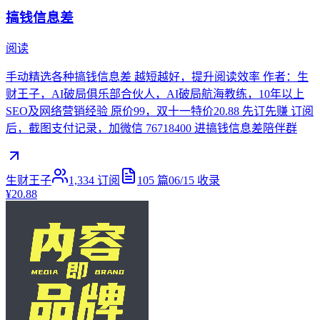
搞钱信息差
阅读
手动精选各种搞钱信息差 越短越好，提升阅读效率 作者：生
财王子，AI破局俱乐部合伙人，AI破局航海教练，10年以上
SEO及网络营销经验 原价99，双十一特价20.88 先订先赚 订阅
后，截图支付记录，加微信 76718400 进搞钱信息差陪伴群
生财王子
1,334
订阅
105
篇
06/15
收录
¥20.88