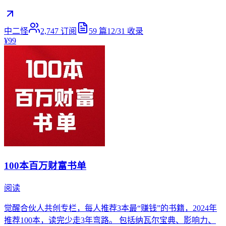
中二怪
2,747
订阅
59
篇
12/31
收录
¥99
100本百万财富书单
阅读
觉醒合伙人共创专栏，每人推荐3本最“赚钱”的书籍，2024年
推荐100本，读完少走3年弯路。 包括纳瓦尔宝典、影响力、