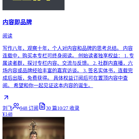
内容即品牌
阅读
写作八年，观察十年，个人对内容和品牌的思考总结。 内容
连载中，购买本专栏可终身阅读。 创始读者独享权益： 1. 专
属读者群，探讨专栏内容、交流与反馈。 2. 社群内直播，六
场内容或品牌经验丰富的嘉宾访谈。 3. 签名实体书，连载完
成后出版，免费获得。 具体权益订阅后可在置顶内容中查
阅。 希望和你一起见证这本内容的诞生。
刘飞
948
订阅
30
篇
10/27
收录
¥148