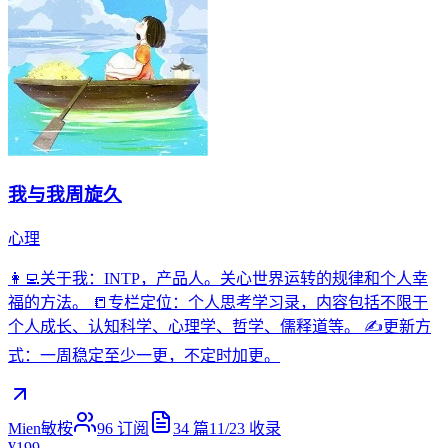
我与我周旋久
心理
👩‍💻关于我：INTP，产品人。关心世界运转的规律和个人幸
福的方法。 📒专栏定位：个人思考学习录，内容包括不限于
个人成长、认知科学、心理学、哲学、儒释道等。 ✍️更新方
式：一周稳定至少一更，不定时加更。
Mien敏桉
96
订阅
34
篇
11/23
收录
¥199