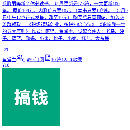
反脆弱等新个体必读书。 每周更新最少3篇，一共更新100
篇。 原价199元，内测价只要10元，1本书只要1毛钱。 （2月9
日中午12点正式发售，涨至19元） 购买后看置顶帖，加入交
流群领取： 《职场裸辞创业，多赚30倍心法》 《影响我一生
的五大原则》 作者：阿猫、鱼堂主、觉醒合伙人：老马、婷
子、蓝蓝、勋妈、小米、桃子、小她、钰儿、大东等
鱼堂主
2,459
订阅
10
篇
12/20
收录
¥10