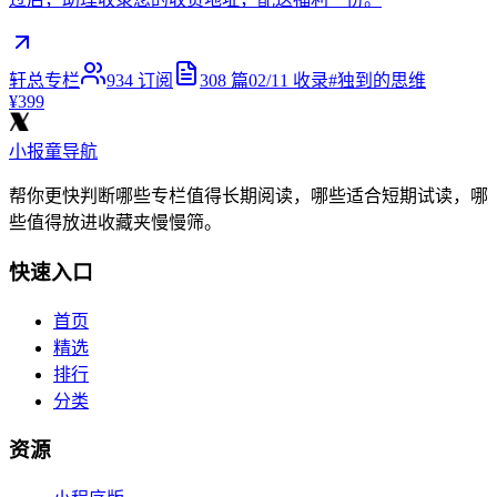
轩总专栏
934
订阅
308
篇
02/11
收录
#
独到的思维
¥399
小报童导航
帮你更快判断哪些专栏值得长期阅读，哪些适合短期试读，哪
些值得放进收藏夹慢慢筛。
快速入口
首页
精选
排行
分类
资源