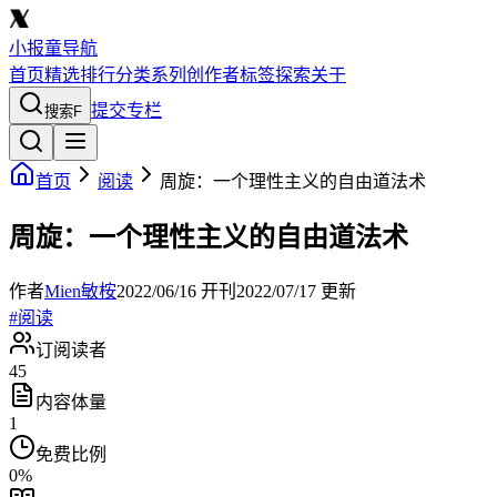
小报童导航
首页
精选
排行
分类
系列
创作者
标签
探索
关于
提交专栏
搜索
F
首页
阅读
周旋：一个理性主义的自由道法术
周旋：一个理性主义的自由道法术
作者
Mien敏桉
2022/06/16
开刊
2022/07/17
更新
#
阅读
订阅读者
45
内容体量
1
免费比例
0
%