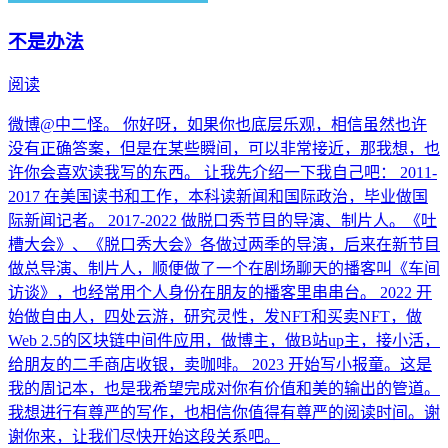
不是办法
阅读
微博@中二怪。 你好呀，如果你也底层乐观，相信虽然也许
没有正确答案，但是在某些瞬间，可以非常接近，那我想，也
许你会喜欢读我写的东西。 让我先介绍一下我自己吧： 2011-
2017 在美国读书和工作，本科读新闻和国际政治，毕业做国
际新闻记者。 2017-2022 做脱口秀节目的导演、制片人。《吐
槽大会》、《脱口秀大会》各做过两季的导演，后来在新节目
做总导演、制片人，顺便做了一个在剧场聊天的播客叫《车间
访谈》，也经常用个人身份在朋友的播客里串串台。 2022 开
始做自由人，四处云游，研究灵性，发NFT和买卖NFT，做
Web 2.5的区块链中间件应用，做博主，做B站up主，接小活，
给朋友的二手商店收银，卖咖啡。 2023 开始写小报童。这是
我的周记本，也是我希望完成对你有价值和美的输出的管道。
我想进行有尊严的写作，也相信你值得有尊严的阅读时间。谢
谢你来，让我们尽快开始这段关系吧。