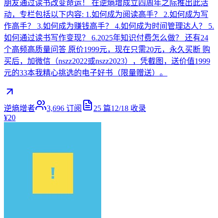
朋友通过读书改变命运！ 在逆熵增成立四周年之际推出此活
动，专栏包括以下内容: 1.如何成为阅读高手？ 2.如何成为写
作高手？ 3.如何成为赚钱高手？ 4.如何成为时间管理达人？ 5.
如何通过读书写作变现？ 6.2025年知识付费怎么做？ 还有24
个高频高质量问答 原价1999元，现在只需20元，永久买断 购
买后，加微信（nszz2022或nszz2023），凭截图，送价值1999
元的33本我精心挑选的电子好书（限量赠送）。
逆熵增者
3,696
订阅
25
篇
12/18
收录
¥20