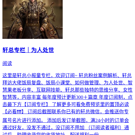
轩总专栏｜为人处世
阅读
这里是轩总小报童专栏，欢迎订阅~ 轩总粉丝案例解析、轩总
拜访大佬饭局复盘、饭局小课堂、如何做管理、为人处世、智
慧果老板分享、互联网技能、轩总那些独特的思维分享、女性
智慧等，内容丰富 每年度预计更新300＋篇章 年度订阅制，点
击最下方【订阅专栏】 了解更多可看免费预览里的置顶必读
【必看❗️❗️❗️】 订阅后截图联系你已有的轩总微信，会推送你专
属号名片进行添加。 添加后发订单截图，满24小时的订单会
通过好友，没发不通过，没订阅不用加 （订阅读者福利）通
过后，助理收录您的收货地址，配送福利一份。