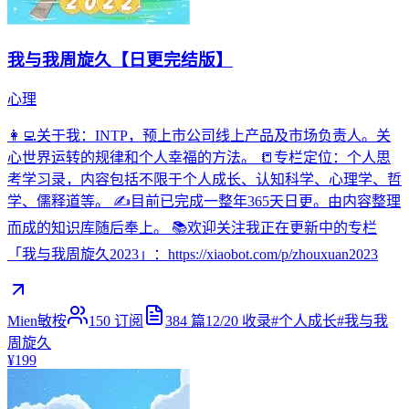
我与我周旋久【日更完结版】
心理
👩‍💻关于我：INTP，预上市公司线上产品及市场负责人。关
心世界运转的规律和个人幸福的方法。 📒专栏定位：个人思
考学习录，内容包括不限于个人成长、认知科学、心理学、哲
学、儒释道等。 ✍️目前已完成一整年365天日更。由内容整理
而成的知识库随后奉上。 📚欢迎关注我正在更新中的专栏
「我与我周旋久2023」：https://xiaobot.com/p/zhouxuan2023
Mien敏桉
150
订阅
384
篇
12/20
收录
#
个人成长
#
我与我
周旋久
¥199