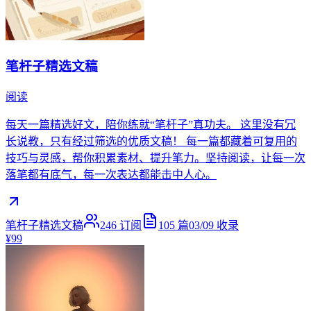
笔杆子精选文稿
阅读
每天一篇精选好文，陪你练就“笔杆子”真功夫。 这里没有冗
长说教，只有经过筛选的优质文稿！ 每一篇都藏着可复用的
技巧与灵感，帮你积累素材、提升笔力。坚持阅读，让每一次
落笔都有底气，每一次表达都能击中人心。
笔杆子精选文稿
246
订阅
105
篇
03/09
收录
¥99