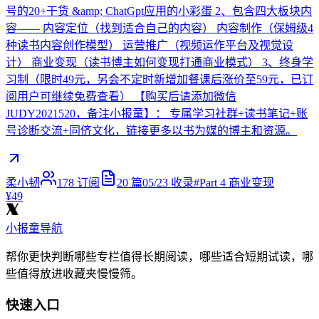
号的20+干货 &amp; ChatGpt应用的小彩蛋 2、包含四大板块内
容—— 内容定位（找到适合自己的内容） 内容制作（保姆级4
种读书内容创作模型） 运营推广（视频运作平台及视觉设
计） 商业变现（读书博主如何变现打通商业模式） 3、终身学
习制（限时49元，另会不定时新增加餐课后涨价至59元，已订
阅用户可继续免费查看） 【购买后请添加微信
JUDY2021520，备注小报童】： 专属学习社群+读书笔记+账
号诊断交流+同侪文化，链接更多以书为媒的博主和资源。
柔小韧
178
订阅
20
篇
05/23
收录
#
Part 4 商业变现
¥49
小报童导航
帮你更快判断哪些专栏值得长期阅读，哪些适合短期试读，哪
些值得放进收藏夹慢慢筛。
快速入口