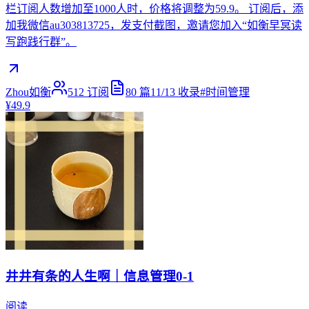
栏订阅人数增加至1000人时，价格将调整为59.9。 订阅后，添
加我微信au303813725，发支付截图，邀请您加入“如衡早冥读
写跑践行群”。
Zhou如衡
512
订阅
80
篇
11/13
收录
#
时间管理
¥49.9
井井有条的人生啊｜信息管理0-1
阅读