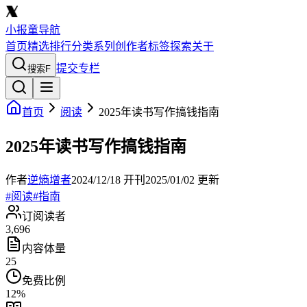
小报童导航
首页
精选
排行
分类
系列
创作者
标签
探索
关于
提交专栏
搜索
F
首页
阅读
2025年读书写作搞钱指南
2025年读书写作搞钱指南
作者
逆熵增者
2024/12/18
开刊
2025/01/02
更新
#
阅读
#
指南
订阅读者
3,696
内容体量
25
免费比例
12
%