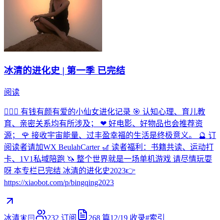
冰清的进化史 | 第一季 已完结
阅读
🧚🏻‍♀️ 有钱有颜有爱的小仙女进化记录 🎯 认知心理、育儿教
育、亲密关系均有所涉及； ❤ 好电影、好物品也会推荐资
源； 🌹 接收宇宙能量、过丰盈幸福的生活是终极意义。 🔮 订
阅读者请加WX BeulahCarter 🎢 读者福利：书籍共读、运动打
卡、1V1私域陪跑 🦄 整个世界就是一场单机游戏 请尽情玩耍
呀 本专栏已完结 冰清的进化史2023👉
https://xiaobot.com/p/bingqing2023
冰清🧚🏻
232
订阅
268
篇
12/19
收录
#
索引