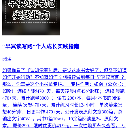
“早冥读写跑”个人成长实践指南
阅读
如果你看了《认知觉醒》后，感觉这本书太好了，但又不知道
如何开始行动？不知道如何长期持续做到每日“早冥读写跑”？
那么，你需要这个小报童专栏。 专栏作者：如衡（公众号：
如衡） 连续 早起470+天，每天凌晨4点45分起床； 连续 晨跑
470+天，累计跑量3000+； 读书 200+本，每月4本书的阅读
量； 连续 冥想470+天，累计练习时长124小时，单次静坐冥
想40分钟； 日更写作 470+天，公开发表原创文章300篇，总
输出文字40W+，其中1篇10w+，10余篇阅读量2w+原创文
章。 原价299，限时优惠价49.9元，一次性购买永久查看， 专