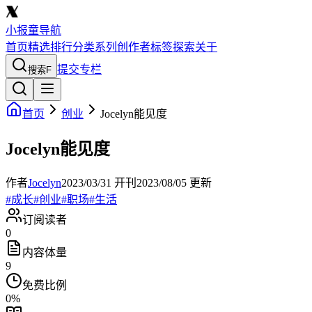
小报童导航
首页
精选
排行
分类
系列
创作者
标签
探索
关于
提交专栏
搜索
F
首页
创业
Jocelyn能见度
Jocelyn能见度
作者
Jocelyn
2023/03/31
开刊
2023/08/05
更新
#
成长
#
创业
#
职场
#
生活
订阅读者
0
内容体量
9
免费比例
0
%