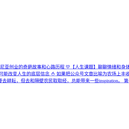
非洲】在肯尼亚创业的奇葩故事和心路历程 💛【人生课题】聊聊情绪
，可能改变人生的底层信念 🍅 如果把公众号文章比喻为农场上
，但去和隔壁农民取取经，总能带来一些inspiration。 