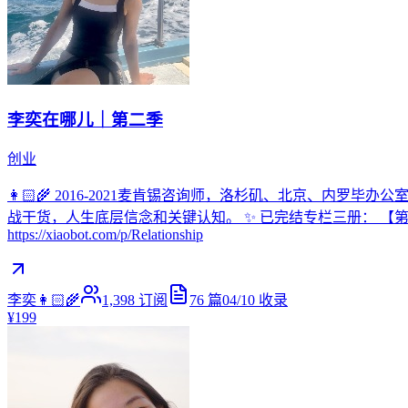
李奕在哪儿｜第二季
创业
👩🏻‍🌾 2016-2021麦肯锡咨询师，洛杉矶、北京、内罗毕
战干货，人生底层信念和关键认知。 ✨ 已完结专栏三册： 【第一季100篇】：htt
https://xiaobot.com/p/Relationship
李奕👩🏻‍🌾
1,398
订阅
76
篇
04/10
收录
¥199