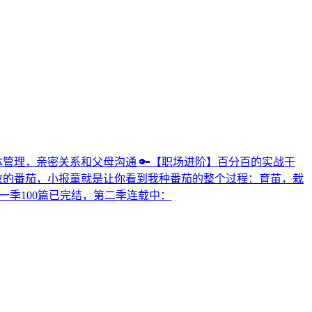
和身体管理，亲密关系和父母沟通 🔑【职场进阶】百分百的实战干
丰收的番茄，小报童就是让你看到我种番茄的整个过程：育苗，栽
第一季100篇已完结，第二季连载中：