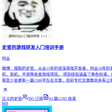
史官的游戏研发入门培训手册
创业
微博：寝取的史官，从业15年的资深游戏开发者，创业10年
机，街机，手游等各类游戏项目。 项目经验涵盖了角色扮演，
周至少会更新一篇1500字左右文章，目前专栏文章数尚未有
正义的史官
595
订阅
63
篇
12/05
收录
¥69