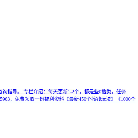
指导。 专栏介绍：每天更新1-2个，都是些0撸类，任务
963，免费领取一份福利资料《最新450个搞钱玩法》《1000个