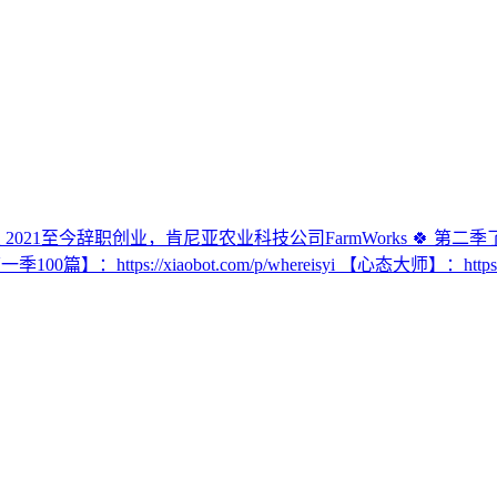
办公室 2021至今辞职创业，肯尼亚农业科技公司FarmWorks 
ps://xiaobot.com/p/whereisyi 【心态大师】：https:/