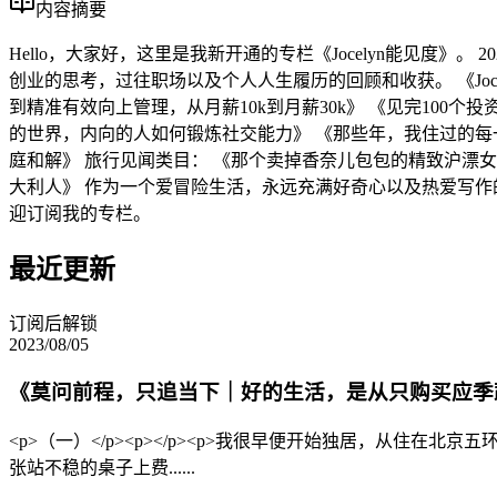
内容摘要
Hello，大家好，这里是我新开通的专栏《Jocelyn能见度》
创业的思考，过往职场以及个人人生履历的回顾和收获。 《Joc
到精准有效向上管理，从月薪10k到月薪30k》 《见完100
的世界，内向的人如何锻炼社交能力》 《那些年，我住过的每
庭和解》 旅行见闻类目： 《那个卖掉香奈儿包包的精致沪漂
大利人》 作为一个爱冒险生活，永远充满好奇心以及热爱写作
迎订阅我的专栏。
最近更新
订阅后解锁
2023/08/05
《莫问前程，只追当下｜好的生活，是从只购买应季
<p>（一）</p><p></p><p>我很早便开始独居，从
张站不稳的桌子上费......