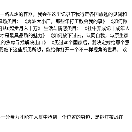
》将成为我一路思想的容器，我会在这里记录下我行走各国旅途的见闻和
与职场类目： 《奔波大小厂，那些年打工教会我的事》 《如何做
如何从0起步月入十万》 生活与情感类目： 《社牛养成记｜成年人
才是最具品质的魅力》 《如何放下过去，认同自我，与原生家
的焦虑寻找解决出口》 《见过40个国家后，我决定嫁给那个意
我敲下这些所见所想，能给你打开一个不一样视角的世界。 欢
上需要十分费力才能在人群中抢到一个位置的穷迫，是挑灯夜战在一