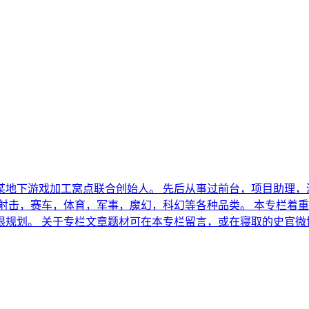
的某地下游戏加工窝点联合创始人。 先后从事过前台，项目助理
射击，赛车，体育，军事，魔幻，科幻等各种品类。 本专栏着重
上限规划。 关于专栏文章题材可在本专栏留言，或在寝取的史官