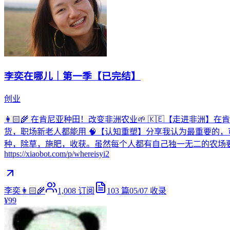
李奕在哪儿｜第一季【已完结】
创业
👩🏻‍🌾 在肯尼亚种田！改变非洲农业🌱 🇰🇪【走进
货，职场新老人都能用 🧠【认知重塑】分享我认为最重要的
种，除草，施肥，收获。虽然每个人都有自己独一无二的农场要去耕耘
https://xiaobot.com/p/whereisyi2
李奕👩🏻‍🌾
1,008
订阅
103
篇
05/07
收录
¥99