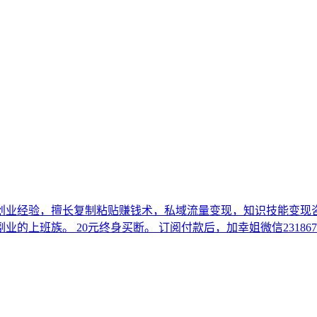
创业经验，擅长复制粘贴赚钱术，私域流量变现，知识技能变现咨询
班族。 20元终身买断。 订阅付款后，加幸姐微信2318675