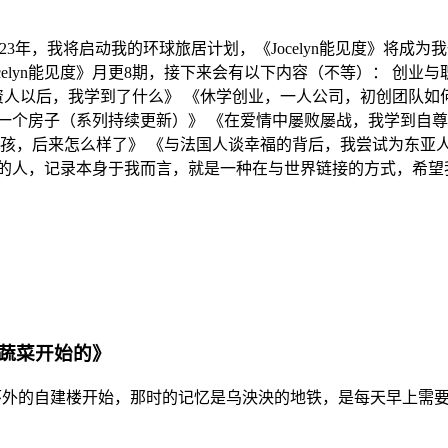
。 2023年，我将启动我的环球旅居计划，《Jocelyn能见度
elyn能见度》月更8期，接下来会有以下内容（不等）： 创业
个投资人以后，我学到了什么》 《休学创业，一人公司，初创团队
一个房子（系列持续更新）》 《在爱情中屡败屡战，我学到自尊
女孩，后来怎么样了》 《与法国人谈幸福的背后，我尝试为东亚人
的人，记录本身于我而言，就是一种在与世界链接的方式，希望
蔬菜开始的》
住在北京五环外的自建楼开始，那时的记忆是乌泱泱的地铁，是每天早