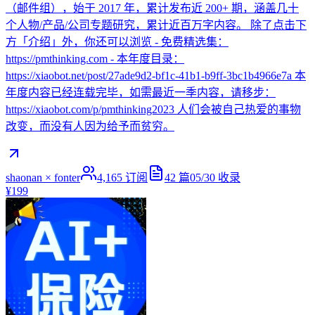
（邮件组），始于 2017 年，累计发布近 200+ 期，涵盖几十
个人物/产品/公司专题研究，累计近百万字内容。 除了点击下
方「介绍」外，你还可以浏览 - 免费精选集：
https://pmthinking.com - 本年度目录：
https://xiaobot.net/post/27ade9d2-bf1c-41b1-b9ff-3bc1b4966e7a 本
年度内容已经连载完毕，如需最近一季内容，请移步：
https://xiaobot.com/p/pmthinking2023 人们会被自己热爱的事物
改变，而没有人因为给予而贫穷。
shaonan × fonter
4,165
订阅
42
篇
05/30
收录
¥199