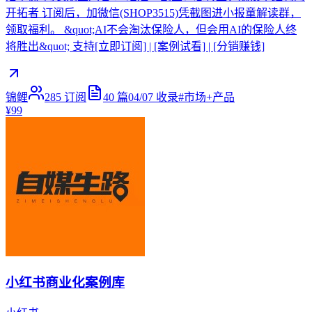
开拓者 订阅后，加微信(SHOP3515)凭截图进小报童解读群，
领取福利。 &quot;AI不会淘汰保险人，但会用AI的保险人终
将胜出&quot; 支持[立即订阅] | [案例试看] | [分销赚钱]
锦鲤
285
订阅
40
篇
04/07
收录
#
市场+产品
¥99
小红书商业化案例库