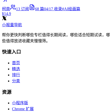
柯南
13
订阅
68
篇
04/17
收录
#
AI绘画篇
¥14.9
小报童导航
帮你更快判断哪些专栏值得长期阅读，哪些适合短期试读，哪
些值得放进收藏夹慢慢筛。
快速入口
首页
精选
排行
分类
资源
小程序版
Chrome 扩展