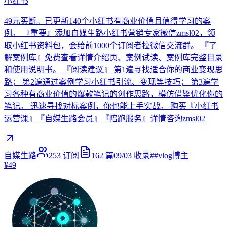
小红书
49元买断。已更新140个小红书有商业价值且值得学习的案
例。 『重要』添加自媒生路小红书营销专家微信zmsl02，领
取小红书资料包，会给前1000个订阅者拉微信交流群。 『了
解案例库』免费查看详情介绍页、案例试读、案例库完整目录
和使用说明书。 『阅读建议』 第1遍寻找适合你的商业变现思
路； 第2遍通过案例学习小红书引流、变现等技巧； 第3遍学
习各种有商业价值的爆款笔记的创作思路，模仿借鉴优化你的
笔记。 迅速寻找对标案例，你也能上手实战。 购买『小红书
运营课』『自媒生路会员』『陪跑服务』详情咨询zmsl02
自媒生路
253
订阅
162
篇
09/03
收录
#
#vlog博主
¥49