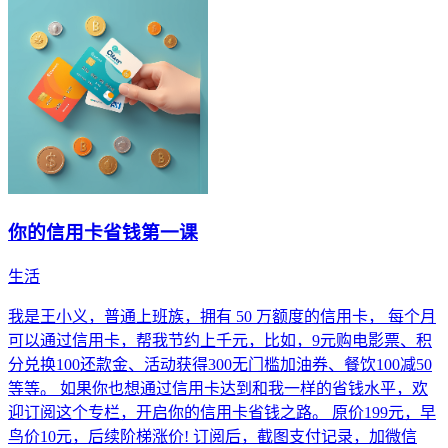
你的信用卡省钱第一课
生活
我是王小义，普通上班族，拥有 50 万额度的信用卡， 每个月
可以通过信用卡，帮我节约上千元，比如，9元购电影票、积
分兑换100还款金、活动获得300无门槛加油券、餐饮100减50
等等。 如果你也想通过信用卡达到和我一样的省钱水平，欢
迎订阅这个专栏，开启你的信用卡省钱之路。 原价199元，早
鸟价10元，后续阶梯涨价! 订阅后，截图支付记录，加微信