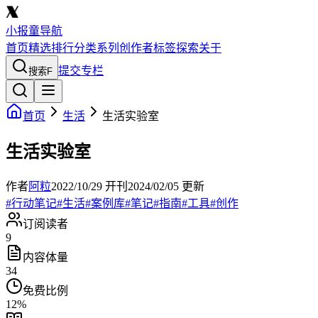
小报童导航
首页
精选
排行
分类
系列
创作者
标签
探索
关于
提交专栏
搜索
F
首页
生活
生活实验室
生活实验室
作者
阿粒
2022/10/29
开刊
2024/02/05
更新
#
行动笔记
#
生活
#
案例库
#
笔记
#
指南
#
工具
#
创作
订阅读者
9
内容体量
34
免费比例
12
%