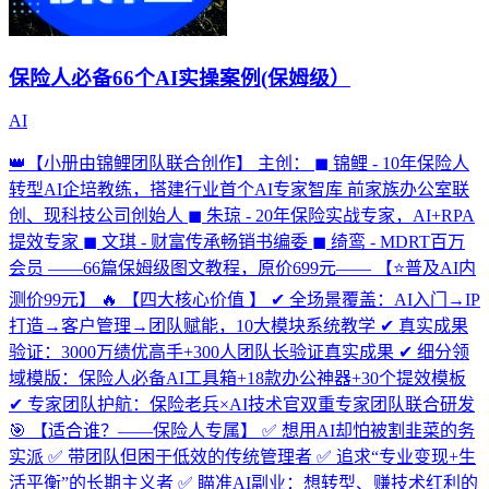
保险人必备66个AI实操案例(保姆级）
AI
👑【小册由锦鲤团队联合创作】 主创： ◼ 锦鲤 - 10年保险人
转型AI企培教练，搭建行业首个AI专家智库 前家族办公室联
创、现科技公司创始人 ◼ 朱琼 - 20年保险实战专家，AI+RPA
提效专家 ◼ 文琪 - 财富传承畅销书编委 ◼ 绮鸾 - MDRT百万
会员 ——66篇保姆级图文教程，原价699元—— 【⭐普及AI内
测价99元】 🔥 【四大核心价值 】 ✔ 全场景覆盖：AI入门→IP
打造→客户管理→团队赋能，10大模块系统教学 ✔ 真实成果
验证：3000万绩优高手+300人团队长验证真实成果 ✔ 细分领
域模版：保险人必备AI工具箱+18款办公神器+30个提效模板
✔ 专家团队护航：保险老兵×AI技术官双重专家团队联合研发
🎯 【适合谁？——保险人专属】 ✅ 想用AI却怕被割韭菜的务
实派 ✅ 带团队但困于低效的传统管理者 ✅ 追求“专业变现+生
活平衡”的长期主义者 ✅ 瞄准AI副业：想转型、赚技术红利的