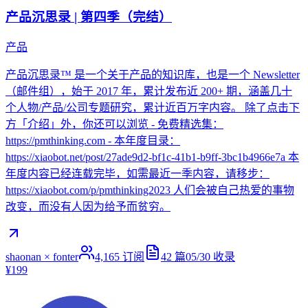
产品沉思录 | 第四季（完结）
产品
产品沉思录™ 是一个关于产品的知识库，也是一个 Newsletter
（邮件组），始于 2017 年，累计发布近 200+ 期，涵盖几十
个人物/产品/公司专题研究，累计近百万字内容。 除了点击下
方「介绍」外，你还可以浏览 - 免费精选集：
https://pmthinking.com - 本年度目录：
https://xiaobot.net/post/27ade9d2-bf1c-41b1-b9ff-3bc1b4966e7a 本
年度内容已经连载完毕，如需最近一季内容，请移步：
https://xiaobot.com/p/pmthinking2023 人们会被自己热爱的事物
改变，而没有人因为给予而贫穷。
shaonan × fonter
4,165
订阅
42
篇
05/30
收录
¥199