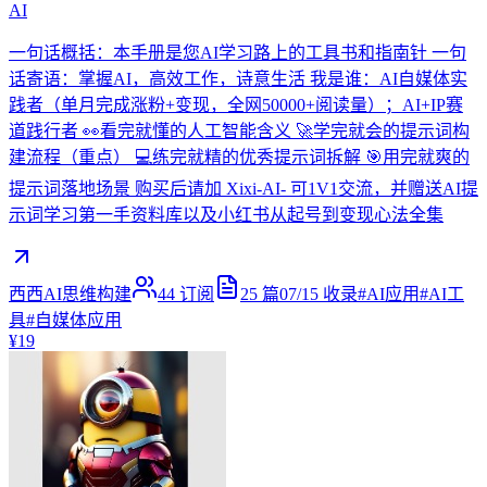
AI
一句话概括：本手册是您AI学习路上的工具书和指南针 一句
话寄语：掌握AI，高效工作，诗意生活 我是谁：AI自媒体实
践者（单月完成涨粉+变现，全网50000+阅读量）；AI+IP赛
道践行者 👀看完就懂的人工智能含义 🚀学完就会的提示词构
建流程（重点） 💻练完就精的优秀提示词拆解 🎯用完就爽的
提示词落地场景 购买后请加 Xixi-AI- 可1V1交流，并赠送AI提
示词学习第一手资料库以及小红书从起号到变现心法全集
西西AI思维构建
44
订阅
25
篇
07/15
收录
#
AI应用
#
AI工
具
#
自媒体应用
¥19