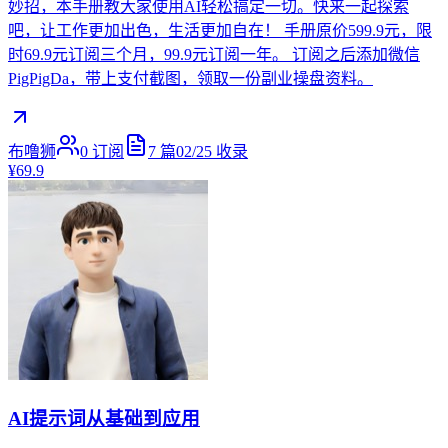
妙招，本手册教大家使用AI轻松搞定一切。快来一起探索
吧，让工作更加出色，生活更加自在！ 手册原价599.9元，限
时69.9元订阅三个月，99.9元订阅一年。 订阅之后添加微信
PigPigDa，带上支付截图，领取一份副业操盘资料。
布噜狮
0
订阅
7
篇
02/25
收录
¥69.9
AI提示词从基础到应用