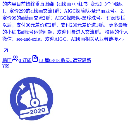
的内容目前始终垂直围绕【ai绘画+小红书+变现】3个问题。
1、定价299的ai绘画交流1群：AIGC探险队-圣玛丽亚号。 2、
定价99的ai绘画交流2群：AIGC探险队-黑珍珠号。 订阅专栏
以后，支付30元差价进2群、支付230元差价进1群。 更多最新
的小红书ai账号运营问题，欢迎付费进入交流群。 橘匪的个人
微信：see-and-exist，欢迎AIGC、AI绘画相关从业者链接🔗。
橘匪
0
订阅
13
篇
03/18
收录
#
运营思路
¥69