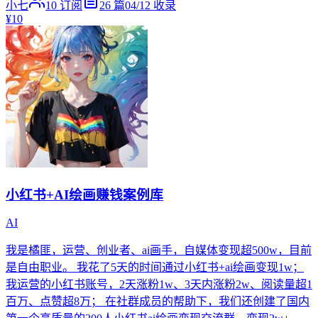
小七
10
订阅
26
篇
04/12
收录
¥10
小红书+AI绘画赚钱案例库
AI
我是橘匪，运营、创业者、ai画手，自媒体变现超500w，目前
是自由职业。 我花了5天的时间通过小红书+ai绘画变现1w；
我运营的小红书账号，2天涨粉1w、3天内涨粉2w、阅读量超1
百万、点赞超8万； 在社群成员的帮助下，我们还创建了国内