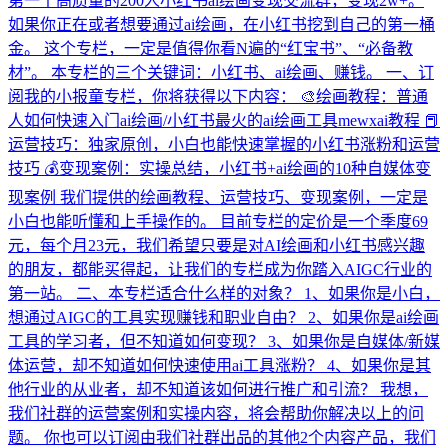
第一个高质量的200人小红书ai绘画变现交流群，变现2w+。
如果你正在或者想要通过ai绘画，在小红书挖到自己的第一桶
金。 这个专栏，一定是值得你看N遍的“红宝书”、“必备教
材”。 本专栏的三个关键词：小红书、ai绘画、赚钱。 一、订
阅我的小报童专栏，你将获得以下内容： 🎨绘画教程：普通
人如何快速入门ai绘画/小红书最火的ai绘画工具mewxai教程 📕
运营技巧：独家原创，小白也能快速掌握的小红书涨粉和运营
技巧 💰变现案例：实操总结，小红书+ai绘画的10种自媒体变
现案例 我们提供的绘画教程、运营技巧、变现案例，一定是
小白也能听懂和上手操作的。 目前专栏的定价是一个季度69
元，每个月23元，我们希望只要是对AI绘画和小红书感兴趣
的朋友，都能买得起，让我们的专栏成为你踏入AIGC行业的
第一站。 二、本专栏适合什么样的对象？ 1、如果你是小白，
想通过AIGC的工具实现赚钱和职业自由？ 2、如果你是ai绘画
工具的学习者，但不知道如何变现？ 3、如果你是自媒体/新媒
体运营，却不知道如何快速使用ai工具涨粉？ 4、如果你是其
他行业的从业者，却不知道该如何进行推广和引流？ 我想，
我们社群的运营案例和实操内容，将会帮助你解决以上的问
题。 你也可以订阅由我们社群出品的其他2个内容产品，我们