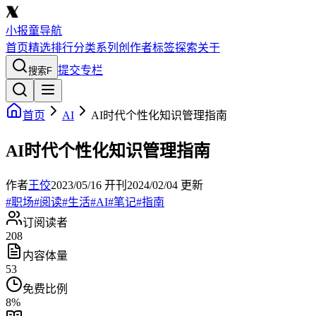
小报童导航
首页
精选
排行
分类
系列
创作者
标签
探索
关于
提交专栏
搜索
F
首页
AI
AI时代个性化知识管理指南
AI时代个性化知识管理指南
作者
王佼
2023/05/16
开刊
2024/02/04
更新
#
职场
#
阅读
#
生活
#
AI
#
笔记
#
指南
订阅读者
208
内容体量
53
免费比例
8
%