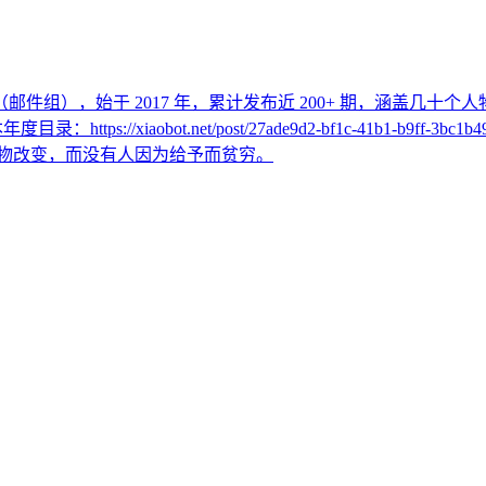
r （邮件组），始于 2017 年，累计发布近 200+ 期，涵盖几
年度目录：https://xiaobot.net/post/27ade9d2-bf1c-41b
会被自己热爱的事物改变，而没有人因为给予而贫穷。