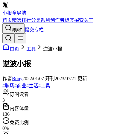
小报童导航
首页
精选
排行
分类
系列
创作者
标签
探索
关于
提交专栏
搜索
F
首页
工具
逆波小报
逆波小报
作者
Bony
2022/01/07
开刊
2023/07/21
更新
#
职场
#
商业
#
生活
#
工具
订阅读者
3
内容体量
136
免费比例
0
%