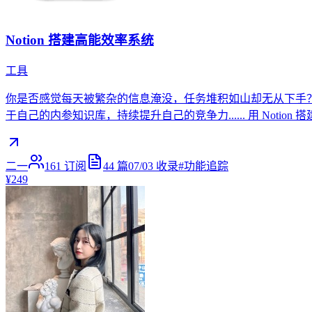
Notion 搭建高能效率系统
工具
你是否感觉每天被繁杂的信息淹没，任务堆积如山却无从下手
于自己的内参知识库，持续提升自己的竞争力...... 用 Not
二一
161
订阅
44
篇
07/03
收录
#
功能追踪
¥249