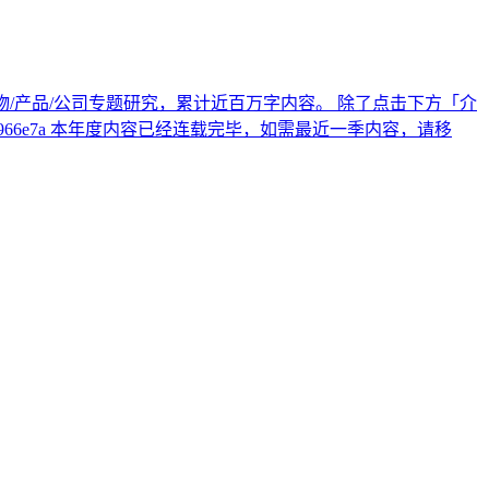
十个人物/产品/公司专题研究，累计近百万字内容。 除了点击下方「介
1-b9ff-3bc1b4966e7a 本年度内容已经连载完毕，如需最近一季内容，请移