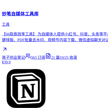
妙笔自媒体工具库
工具
【66款高效率工具】 为自媒体人提供小红书、抖音、头条等
键排版、PDF批量去水印、视频号内容下载、微信虚拟聊天对
亮子创业笔记
563
订阅
21
篇
10/25
收录
¥39.9