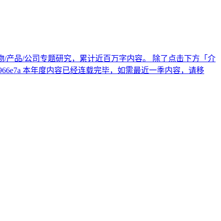
十个人物/产品/公司专题研究，累计近百万字内容。 除了点击下方「介
1-b9ff-3bc1b4966e7a 本年度内容已经连载完毕，如需最近一季内容，请移