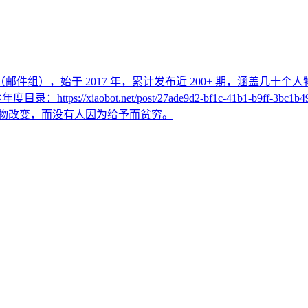
r （邮件组），始于 2017 年，累计发布近 200+ 期，涵盖几
年度目录：https://xiaobot.net/post/27ade9d2-bf1c-41b
会被自己热爱的事物改变，而没有人因为给予而贫穷。