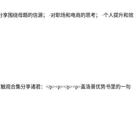
享围绕母题的信源； ·对职场和电商的思考； ·个人提升和效
分享诸君：</p><p></p><p>盖洛普优势书里的一句