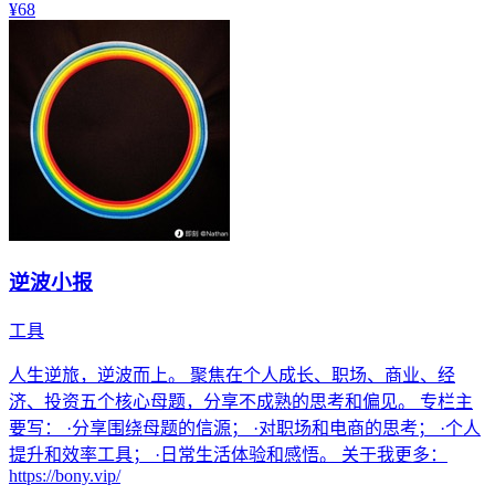
¥68
逆波小报
工具
人生逆旅，逆波而上。 聚焦在个人成长、职场、商业、经
济、投资五个核心母题，分享不成熟的思考和偏见。 专栏主
要写： ·分享围绕母题的信源； ·对职场和电商的思考； ·个人
提升和效率工具； ·日常生活体验和感悟。 关于我更多：
https://bony.vip/