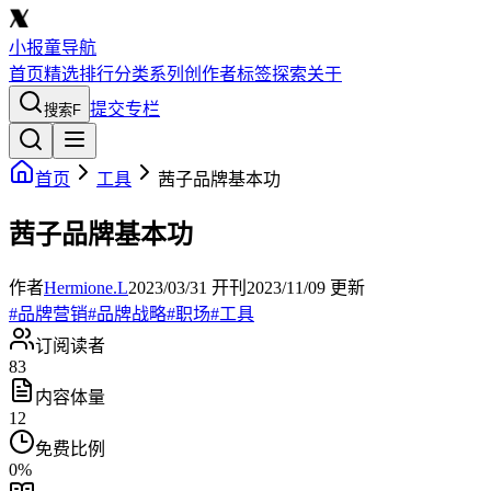
小报童导航
首页
精选
排行
分类
系列
创作者
标签
探索
关于
提交专栏
搜索
F
首页
工具
茜子品牌基本功
茜子品牌基本功
作者
Hermione.L
2023/03/31
开刊
2023/11/09
更新
#
品牌营销
#
品牌战略
#
职场
#
工具
订阅读者
83
内容体量
12
免费比例
0
%