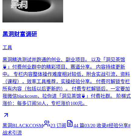
黑洞财富调研
工具
黑洞精选测试并跑通的创业、副业项目。 以及「洞见茶馆
🍵」付费创业群中的精彩项目、赛道分享。 内容持续更新
中。 专栏内容整体操作难度相对较低，附含实战引流，资料
（课程），效率工具推荐，实操经验分享。 付费可解锁专栏
所有内容（包括以后更新的）。 付费专栏解锁后，一定要加
我微信blackcosm，拉你进「洞见茶馆🍵」付费社群。 阶梯式
涨价：每多订阅50人，专栏涨价100元。
黑洞BLACKCOSM
23
订阅
44
篇
03/20
收录
#
经验分享
#
战术引流