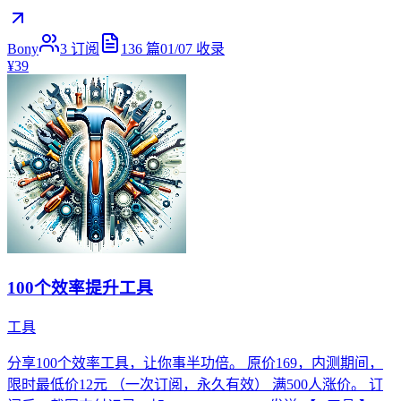
Bony
3
订阅
136
篇
01/07
收录
¥39
100个效率提升工具
工具
分享100个效率工具，让你事半功倍。 原价169，内测期间，
限时最低价12元 （一次订阅，永久有效） 满500人涨价。 订