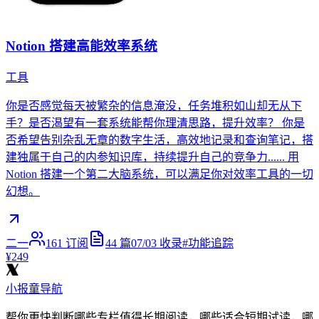
Notion 搭建高能效率系统
工具
你是否感觉每天被繁杂的信息淹没，任务堆积如山却无从下
手？是否渴望有一套系统能帮你理清思路，提升效率？ 你是
否希望告别杂乱无章的数字生活，高效地记录和查询笔记，搭
建独属于自己的内参知识库，持续提升自己的竞争力...... 用
Notion 搭建一个第二大脑系统，可以满足你对效率工具的一切
幻想。
二一
161
订阅
44
篇
07/03
收录
#
功能追踪
¥249
小报童导航
帮你更快判断哪些专栏值得长期阅读，哪些适合短期试读，哪