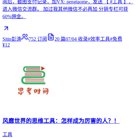
阅后，截图支付记录，加VX: pengtaome，发送 【 #工具 】，
进入微信交流群。 加过我其他微信不必再加 分销专栏可获
60%佣金。
Sitin彭涛
752
订阅
20
篇
07/04
收录
#
效率工具
#
免费
¥12
风靡世界的思维工具：怎样成为厉害的人？！
工具