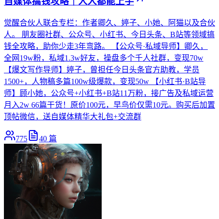
自媒体搞钱攻略｜人人都能上手
觉醒合伙人联合专栏：作者卿久、婷子、小她、阿猫以及合伙
人。 朋友圈社群、公众号、小红书、今日头条、B站等领域搞
钱全攻略，助你少走3年弯路。 【公众号·私域导师】卿久，
全网19w粉，私域1.3w好友，操盘多个千人社群，变现70w
【爆文写作导师】婷子，曾担任今日头条官方助教，学员
1500+，人物稿多篇100w级爆款，变现50w 【小红书·B站导
师】顾小她，公众号+小红书+B站11万粉，接广告及私域运营
月入2w 66篇干货！原价100元，早鸟价仅需10元。购买后加置
顶帖微信，送自媒体精华大礼包+交流群
775
40
篇