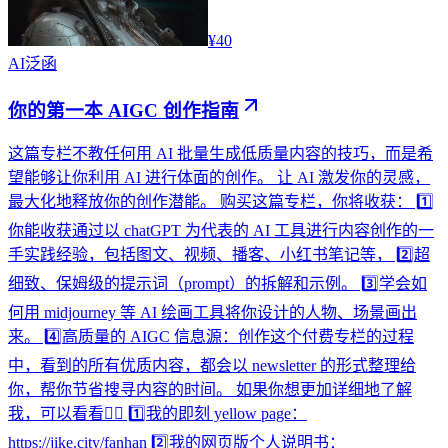
¥40
AI
泛函
你的第一本 AIGC 创作指南
这篇专栏不教任何用 AI 批量生成低质量内容的技巧，而是希
望能够让你利用 AI 进行体面的创作。 让 AI 激发你的灵感，
最大化地释放你的创作潜能。 购买这篇专栏，你将收获： 1️⃣
你能收获通过以 chatGPT 为代表的 AI 工具进行内容创作的一
手实践经验，包括图文、视频、播客、小红书笔记等， 2️⃣超
细致、保姆级的提示词（prompt）的拆解和示例。 3️⃣学会如
何用 midjourney 等 AI 绘画工具将你设计的人物、场景画出
来。 4️⃣高质量的 AIGC 信息源：创作这个付费专栏的过程
中，看到的所有优质内容，都会以 newsletter 的形式整理给
你，帮你节省搜寻内容的时间。 如果你想更加详细地了解
我，可以看看👇🏻 1️⃣我的即刻 yellow page：
https://jike.city/fanhan 2️⃣我的网页版个人说明书：