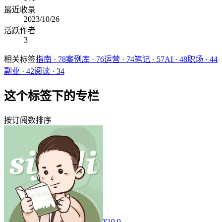
最近收录
2023/10/26
活跃作者
3
相关标签
指南
·
78
案例库
·
76
运营
·
74
笔记
·
57
AI
·
48
职场
·
44
副业
·
42
阅读
·
34
这个标签下的专栏
按订阅数排序
¥19.9