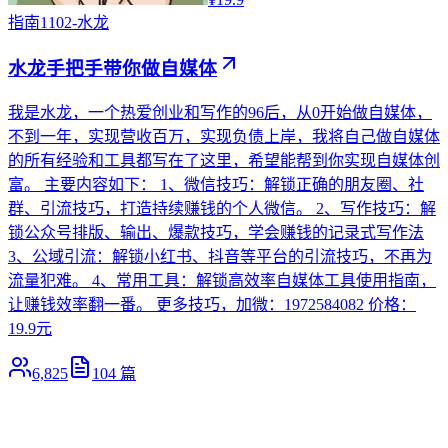
指南
1102-水龙
水龙手把手带你做自媒体
我是水龙，一个热爱创业和写作的96后，从0开始做自媒体，
不到一年，实现营收百万，实现负债上岸，我将自己做自媒体
的所有经验和工具都写在了这里，希望能帮到你实现自媒体创
富。 主要内容如下： 1、微信技巧：解锁正确的朋友圈、社
群、引流技巧，打造持续赚钱的个人微信。 2、写作技巧：解
锁公众号排版、输出、爆款技巧，学会赚钱的记录式写作法
3、公域引流：解锁小红书、抖音等平台的引流技巧，不再为
流量犯难。 4、常用工具：解锁高效率自媒体工具使用指南，
让赚钱效率翻一番。 更多技巧，加微：1972584082 价格：
19.9元
6,825
104
篇