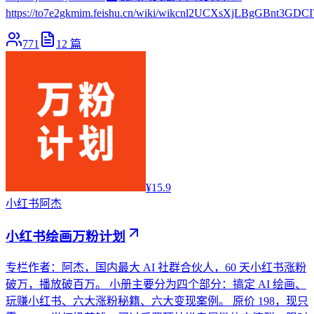
https://to7e2gkmim.feishu.cn/wiki/wikcnl2UCXsXjLBgGBnt3GDCI
771
12
篇
¥15.9
小红书
阿杰
小红书绘画万粉计划
专栏作者：阿杰，国内最大 AI 社群合伙人，60 天小红书涨粉
破万，播放破百万。 小册主要分为四个部分：搞定 AI 绘画、
玩赚小红书、六大涨粉秘籍、六大变现案例。 原价 198，现只