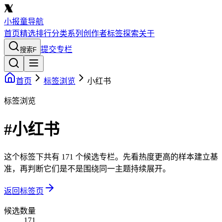
小报童导航
首页
精选
排行
分类
系列
创作者
标签
探索
关于
提交专栏
搜索
F
首页
标签浏览
小红书
标签浏览
#小红书
这个标签下共有 171 个候选专栏。先看热度更高的样本建立基
准，再判断它们是不是围绕同一主题持续展开。
返回标签页
候选数量
171