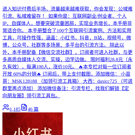
进入知识付费后半场，流量越来越难获取，你会发现：公域难
引流、私域难留存 ！ 如果你是：互联网副业/创业者、个人
IP、自媒体人，想要突破流量困局，实现业务增长，本手册非
常适合你。 本手册整合了100个互联网引流案例、方法和实用
工具，可操作性强，涵盖：小红书，抖音，B站，视频号，微
博，公众号，社群等多场景、多平台的引流方法。 除此以
外，本手册配备【微信交流社群】，订阅者可进入社群，与更
多高质自媒体人交流、实操，边学边做。 限时福利28.8元（永
久有效），每满100人，涨价10元。 🔥本专栏对每一位订阅者
开放 60%的分销🔥 订阅后，带上支付截图，添加微信： 小苗
哥：MSK128188 （加领引流工具箱） 大西：daxicc725 （可进
群里再点添加） 添加微信备注：引流专栏，找我们解锁【定
向朋友圈】领引流工具包。
1,185
46
篇