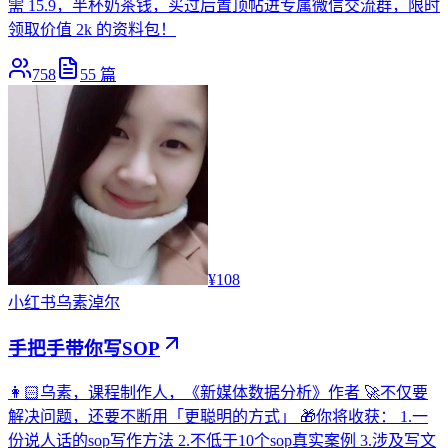
需 15.9，半杯奶茶钱，买过后置顶帖进专属微信交流群，限时
领取价值 2k 的资料包！
758
55
篇
¥108
小红书
乌素淖尔
手把手带你写SOP
👩🏻乌素，课程制作人，《新媒体数据分析》作者 🚀不仅要
解决问题，还要不断用「更聪明的方式」 🎁你将收获： 1.一
份说人话的sop写作方法 2.不低于10个sop真实案例 3.涉及写文