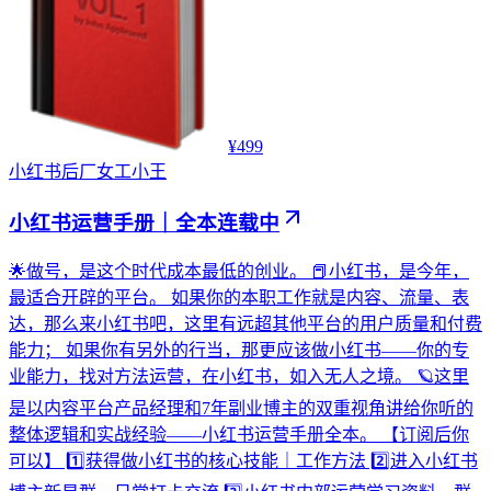
¥499
小红书
后厂女工小王
小红书运营手册｜全本连载中
🌟做号，是这个时代成本最低的创业。 📕小红书，是今年，
最适合开辟的平台。 如果你的本职工作就是内容、流量、表
达，那么来小红书吧，这里有远超其他平台的用户质量和付费
能力； 如果你有另外的行当，那更应该做小红书——你的专
业能力，找对方法运营，在小红书，如入无人之境。 🪐这里
是以内容平台产品经理和7年副业博主的双重视角讲给你听的
整体逻辑和实战经验——小红书运营手册全本。 【订阅后你
可以】 1️⃣获得做小红书的核心技能｜工作方法 2️⃣进入小红书