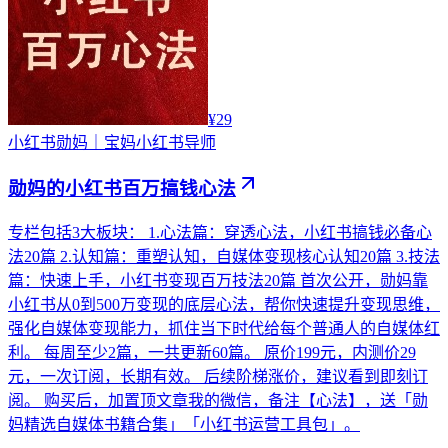
¥29
小红书
勋妈｜宝妈小红书导师
勋妈的小红书百万搞钱心法
专栏包括3大板块： 1.心法篇：穿透心法，小红书搞钱必备心
法20篇 2.认知篇：重塑认知，自媒体变现核心认知20篇 3.技法
篇：快速上手，小红书变现百万技法20篇 首次公开，勋妈靠
小红书从0到500万变现的底层心法，帮你快速提升变现思维，
强化自媒体变现能力，抓住当下时代给每个普通人的自媒体红
利。 每周至少2篇，一共更新60篇。 原价199元，内测价29
元，一次订阅，长期有效。 后续阶梯涨价，建议看到即刻订
阅。 购买后，加置顶文章我的微信，备注【心法】，送「勋
妈精选自媒体书籍合集」「小红书运营工具包」。