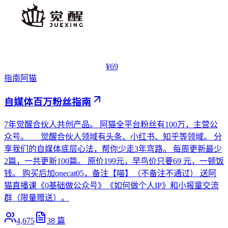
¥69
指南
阿猫
自媒体百万粉丝指南
7年觉醒合伙人共创产品。 阿猫全平台粉丝有100万，主营公
众号。 觉醒合伙人领域有头条、小红书、知乎等领域。 分
享我们的自媒体底层心法，帮你少走3年弯路。 每周更新最少
2篇，一共更新100篇。 原价199元，早鸟价只要69 元，一顿饭
钱。 购买后加onecat05，备注【喵】（不备注不通过） 送阿
猫直播课《0基础做公众号》《如何做个人IP》和小报童交流
群（限量赠送）。
4,675
38
篇