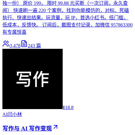
独一份） 原价 199， 限时 99.88 元买断（一次订阅，永久查
阅） 快速刷一遍 220 个案例，找到你能模仿的，对标、死磕
执行、快速出结果。玩流量，玩 IP，首选小红书。低门槛，
低成本，反馈快。 订阅后，截图支付记录，加微信 957863300
有专属惊喜
3,478
243
篇
¥18.8
AI
闫小林
写作与 AI 写作变现