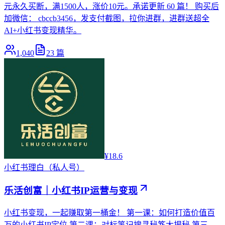
元永久买断，满1500人，涨价10元。承诺更新 60 篇！ 购买后
加微信： cbccb3456，发支付截图，拉你进群，进群送超全
AI+小红书变现精华。
1,040
23
篇
¥18.6
小红书
理白（私人号）
乐活创富｜小红书IP运营与变现
小红书变现，一起赚取第一桶金！ 第一课：如何打造价值百
万的小红书IP定位 第二课：对标笔记搜寻秘笈大揭秘 第三