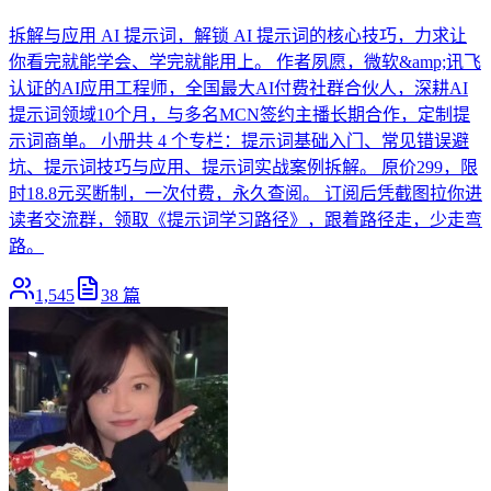
拆解与应用 AI 提示词，解锁 AI 提示词的核心技巧，力求让
你看完就能学会、学完就能用上。 作者夙愿，微软&amp;讯飞
认证的AI应用工程师，全国最大AI付费社群合伙人，深耕AI
提示词领域10个月，与多名MCN签约主播长期合作，定制提
示词商单。 小册共 4 个专栏：提示词基础入门、常见错误避
坑、提示词技巧与应用、提示词实战案例拆解。 原价299，限
时18.8元买断制，一次付费，永久查阅。 订阅后凭截图拉你进
读者交流群，领取《提示词学习路径》，跟着路径走，少走弯
路。
1,545
38
篇