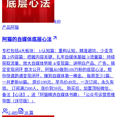
¥49
产品
阿猫
阿猫的自媒体底层心法
专栏包括4大板块： 1/认知篇：重构认知，精准避坑，少走弯
路 2/内容篇：把握内容关键，扎牢自媒体基础 3/流量篇：持续
获取流量，放大自媒体势能 4/变现篇：讲明白产品、广告，搞
定变现闭环 首次公开，阿猫从0做到100万粉的底层心法，帮
你快速跑通变现闭环，赚到自媒体第一桶金。 每周至少2篇，
一共更新60篇。 原价199元，早鸟价49元，一次订阅，永久有
效。 订阅满2500人，涨价到59元。 购买后，加置顶帖微信，
备注【心法】，送「阿猫精选自媒体书籍」「公众号运营思维
导图（详尽版）」
2,489
38
篇