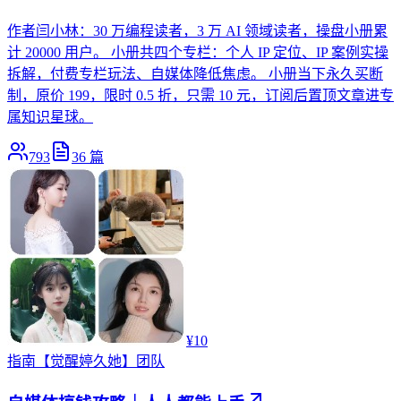
作者闫小林：30 万编程读者，3 万 AI 领域读者，操盘小册累
计 20000 用户。 小册共四个专栏：个人 IP 定位、IP 案例实操
拆解，付费专栏玩法、自媒体降低焦虑。 小册当下永久买断
制，原价 199，限时 0.5 折，只需 10 元，订阅后置顶文章进专
属知识星球。
793
36
篇
¥10
指南
【觉醒婷久她】团队