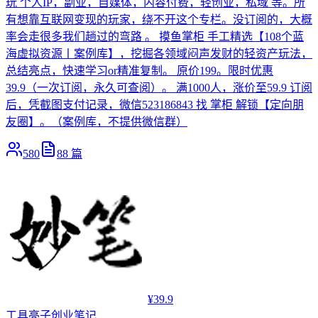
玩 个人IP，副业，自媒体，内容付费，轻创业，私域 等。所
有想靠互联网变现的玩家，绕不开这个专栏。没订阅的，大概
率会走很多我们趟过的弯路 。 摸鱼掌柜 手工精选【108个蓝
海虚拟资源丨案例库】，挖掘各领域闷声发财的轻资产玩法，
总结亮点，快速学习or精准复制。 原价199。限时优惠
39.9（一次订阅，永久可查阅）。 满1000人，涨价至59.9 订阅
后，凭截图支付记录，微信523186843 找 掌柜 解锁【定向朋
友圈】。（案例库，不提供微信群）
580
88
篇
¥39.9
工具
亮子创业笔记