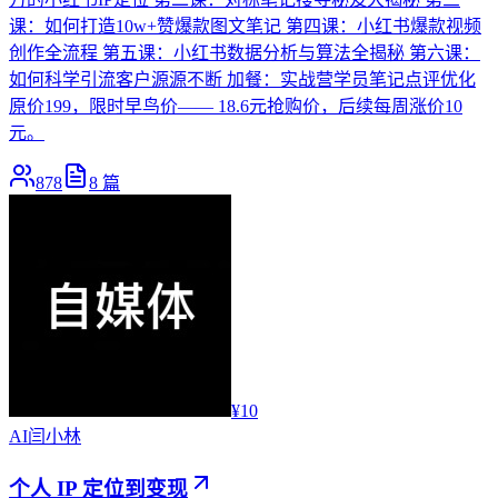
课：如何打造10w+赞爆款图文笔记 第四课：小红书爆款视频
创作全流程 第五课：小红书数据分析与算法全揭秘 第六课：
如何科学引流客户源源不断 加餐：实战营学员笔记点评优化
原价199，限时早鸟价—— 18.6元抢购价，后续每周涨价10
元。
878
8
篇
¥10
AI
闫小林
个人 IP 定位到变现