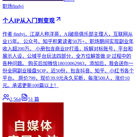
职场
findyi
个人IP从入门到变现
作者 findyi，江湖人称洋哥，AI破局俱乐部主理人，互联网从
业15年。 公众号、知乎积累读者50万+，职场期间实现副业年
收入超200万。 小册包含商业IP打造，拆解对标账号，平台和
展示人设，公域平台玩法四部分，全方位解答做 IP 过程中的
各种问题。 购买后加微信18010062983，添加后，我会送你一
份全网副业操盘SOP，近50份，包含抖音、知乎、小红书各个
平台。 原价799，现价39.9元永久买断，每涨500人，涨价10
元。承诺更新100篇以上！
2,564
51
篇