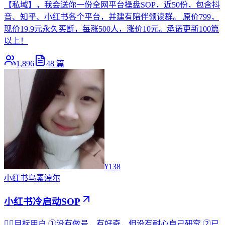
【私域】，我会送你一份全网平台操盘SOP，近50份，包含抖
音、知乎、小红书各个平台，并建有陪伴领读群。 原价799，
现价19.9元永久买断，每涨500人，涨价10元。承诺更新100篇
以上！
1,896
48
篇
¥138
小红书
乌素淖尔
小红书冷启动SOP
🙋‍♀️目标用户 ①没有做号，有好奇，但没有耐心自己研究 ②已