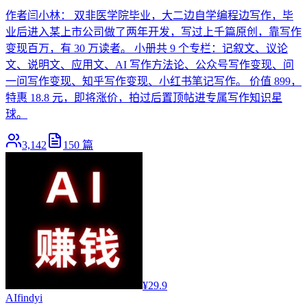
作者闫小林： 双非医学院毕业，大二边自学编程边写作，毕
业后进入某上市公司做了两年开发，写过上千篇原创，靠写作
变现百万，有 30 万读者。 小册共 9 个专栏：记叙文、议论
文、说明文、应用文、AI 写作方法论、公众号写作变现、问
一问写作变现、知乎写作变现、小红书笔记写作。 价值 899，
特惠 18.8 元，即将涨价，拍过后置顶帖进专属写作知识星
球。
3,142
150
篇
¥29.9
AI
findyi