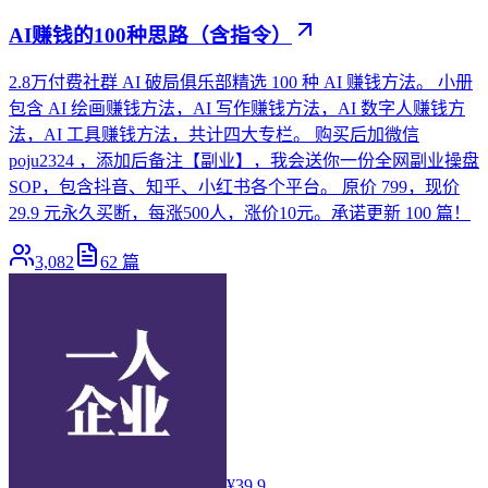
AI赚钱的100种思路（含指令）
2.8万付费社群 AI 破局俱乐部精选 100 种 AI 赚钱方法。 小册
包含 AI 绘画赚钱方法，AI 写作赚钱方法，AI 数字人赚钱方
法，AI 工具赚钱方法，共计四大专栏。 购买后加微信
poju2324 ，添加后备注【副业】，我会送你一份全网副业操盘
SOP，包含抖音、知乎、小红书各个平台。 原价 799，现价
29.9 元永久买断，每涨500人，涨价10元。承诺更新 100 篇！
3,082
62
篇
¥39.9