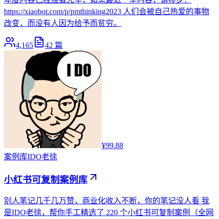
https://xiaobot.com/p/pmthinking2023 人们会被自己热爱的事物
改变，而没有人因为给予而贫穷。
4,165
42
篇
¥99.88
案例库
IDO老徐
小红书可复制案例库
别人笔记几千几万赞，商业化收入不断，你的笔记没人看 我
是IDO老徐，帮你手工精选了 220 个小红书可复制案例（全网