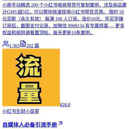
小册手动精选 200 个小红书电商带货可复制案例，涉及商品累
计GMV超5亿，可以帮你快速获得小红书带货灵感。 限时 59
元买断（永久有效） 每满 100 人订阅，涨价10元，早买早赚
订阅后，截图支付记录，加微信 9908134 有专属惊喜 — 更多
权益和规则请看置顶帖，每天更新10条案例。
1,363
202
篇
¥28.8
小红书
生财小苗哥
自媒体人必备引流手册