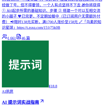
经做了号，但不得要领，一个人有点坚持不下去 🎁你将获得
① 从0起步所需的基础知识、步骤 ② 搭建一个可以互相交流
的小圈子 💖已完更，不定期加餐中（已订阅用户无需额外付
费） 📢限时138元买断，满1700人涨价至158元 🔗「乌素的知
识星球」https://t.zsxq.com/151j75k0B
1,661
46
篇
¥18.8
AI
夙愿
AI 提示词实战指南