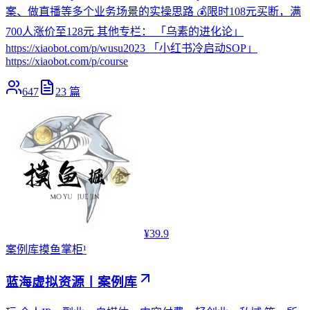
案、做直播等多个业务场景的实操思路 💰限时108元买断，满
700人涨价至128元 其他专栏： 「乌素的进化论」
https://xiaobot.com/p/wusu2023 「小红书冷启动SOP」
https://xiaobot.com/p/course
647
23
篇
¥39.9
案例库
摸鱼掌柜¹
蓝海虚拟资源丨案例库