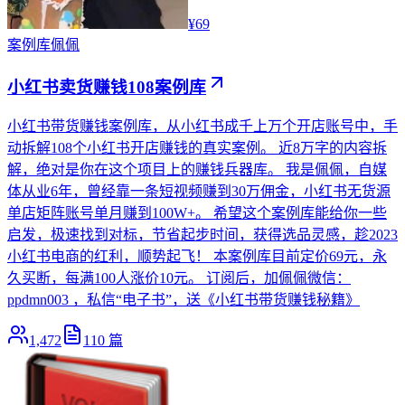
¥69
案例库
佩佩
小红书卖货赚钱108案例库
小红书带货赚钱案例库，从小红书成千上万个开店账号中，手
动拆解108个小红书开店赚钱的真实案例。 近8万字的内容拆
解，绝对是你在这个项目上的赚钱兵器库。 我是佩佩，自媒
体从业6年，曾经靠一条短视频赚到30万佣金，小红书无货源
单店矩阵账号单月赚到100W+。 希望这个案例库能给你一些
启发，极速找到对标，节省起步时间，获得选品灵感，趁2023
小红书电商的红利，顺势起飞！ 本案例库目前定价69元，永
久买断，每满100人涨价10元。 订阅后，加佩佩微信：
ppdmn003 ，私信“电子书”，送《小红书带货赚钱秘籍》
1,472
110
篇