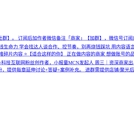
社群】。 订阅后加作者微信备注「商家」【加群】，微信号订阅
线生命力 学会找达人谈合作、控节奏，别再烧钱踩坑 用内容语
碎片内容 ⭐【适合这样的你】 正在做内容的商家 想做账号的品
w科技互联网粉丝创作者，小报童MCN发起人 周三｜资深商家
份，提供每章延伸讨论+答疑+案例补充。 进群需提供店铺/聚