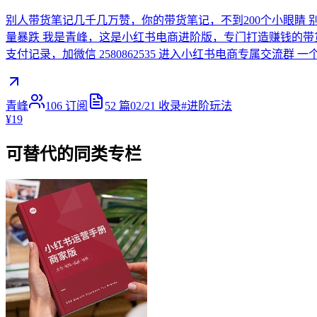
别人带货笔记几千几万赞，你的带货笔记，不到200个小眼睛 
量暴跌 我是青峰，这是小红书电商进阶版，专门打造赚钱的带货笔
支付记录，加微信 2580862535 进入小红书电商专属交流群
青峰
106
订阅
52
篇
02/21
收录
#
进阶玩法
¥19
可替代的同类专栏