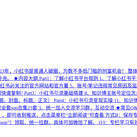
年，小红书是普通人破圈，为数不多低门槛的创富机会！ 整体的内容框架主
内容大纲 Part1：了解小红书平台规则 1、了解小红书平台&amp
红书必关注的官方网站和官方薯 5、账号/笔记违规常见原因及监测
速复制? Part3：小红书引流基础搭建 8、知识博主账号定
、封面、标题、正文） Part4：小红书引流变现实操 11、知
sop合集23套 3、统一加入交流学习群，互动交流 ★常见Q&amp;a
】，即可收到推送，点击菜单栏“立即阅读”可查看 方式B：保存
小红书sop”）领取，统一拉群。具体可加微信了解。 Q3：专栏