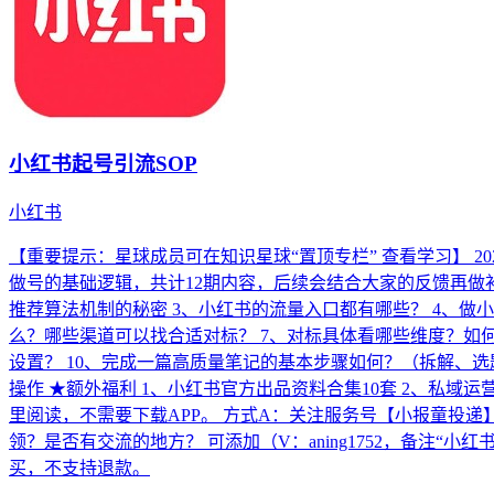
小红书起号引流SOP
小红书
【重要提示：星球成员可在知识星球“置顶专栏” 查看学习】 2023
做号的基础逻辑，共计12期内容，后续会结合大家的反馈再做补充。 ★
推荐算法机制的秘密 3、小红书的流量入口都有哪些？ 4、做小
么？哪些渠道可以找合适对标？ 7、对标具体看哪些维度？如何快
设置？ 10、完成一篇高质量笔记的基本步骤如何？（拆解、选题
操作 ★额外福利 1、小红书官方出品资料合集10套 2、私域运营全套
里阅读，不需要下载APP。 方式A：关注服务号【小报童投递
领？是否有交流的地方？ 可添加（V：aning1752，备注“
买，不支持退款。