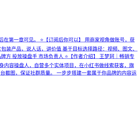
后在第一章可见。 ⭐【订阅后你可以】 用商家视角做账号，获
言包装产品，说人话，讲价值 基于目标选择路径：视频、图文、
牌方 投放操盘手 市场负责人 ⭐【作者介绍】 王梦珂｜畅销专
出身内容操盘人，自营多个实体项目，在小红书做线索获客，旗
光后台截图，保证社群质量。 一步步搭建一套属于你品牌的内容运