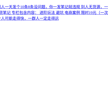
别人一天发个10条8条没问题，你一发笔记就违规 别人无货源，
记 专栏包含内容： 进阶玩法 避坑 电商案例 限时19元（一次
 一个人可能走得快，一群人一定走得远