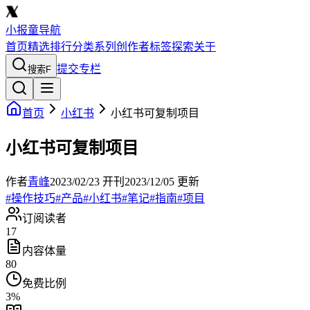
小报童导航
首页
精选
排行
分类
系列
创作者
标签
探索
关于
提交专栏
搜索
F
首页
小红书
小红书可复制项目
小红书可复制项目
作者
青峰
2023/02/23
开刊
2023/12/05
更新
#
操作技巧
#
产品
#
小红书
#
笔记
#
指南
#
项目
订阅读者
17
内容体量
80
免费比例
3
%