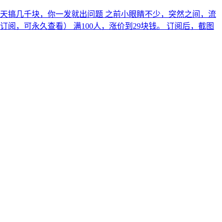
一天搞几千块，你一发就出问题 之前小眼睛不少，突然之间，流
订阅，可永久查看） 满100人，涨价到29块钱。 订阅后，截图