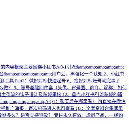
要围绕小红书从0-1引流&amp;amp;amp;amp;amp;
;amp;amp;amp;amp;用户后，再强化一个认知 2、小红书
工具 Part2：做好对标快速起号 6、找好对标账号就完事了
位怎么做？ 9、账号基础四件套（头像、背景图、简介、昵称）如何
识博主引流的钩子设计及私域承接 12、盘点小红书引流私域的骚
mp;amp;amp;amp;A Q1：购买后在哪里看？ 可直接在微信
专栏推广海报，每次扫码进入也可查看 Q2：全套资料合集哪里
学习有效期多久？是否支持退款？ 专栏永久有效。虚拟产品，一经购