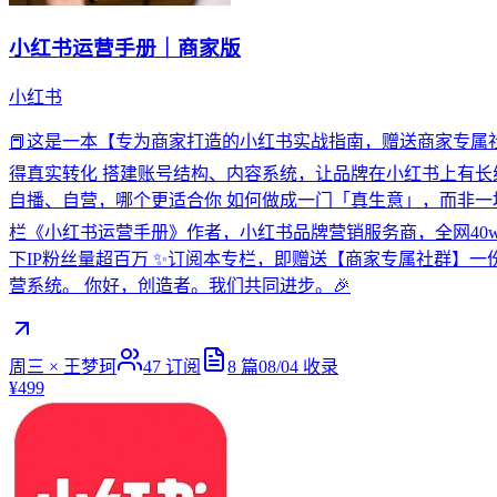
小红书运营手册｜商家版
小红书
📕这是一本【专为商家打造的小红书实战指南，赠送商家专属
得真实转化 搭建账号结构、内容系统，让品牌在小红书上有长
自播、自营，哪个更适合你 如何做成一门「真生意」，而非一堆
栏《小红书运营手册》作者，小红书品牌营销服务商，全网40
下IP粉丝量超百万 ✨订阅本专栏，即赠送【商家专属社群】一
营系统。 你好，创造者。我们共同进步。🎉
周三 × 王梦珂
47
订阅
8
篇
08/04
收录
¥499