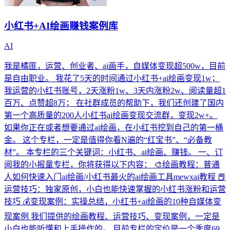
小红书+AI绘画赚钱案例库
AI
我是橘匪，运营、创业者、ai画手，自媒体变现超500w，目前
是自由职业。 我花了5天的时间通过小红书+ai绘画变现1w；
我运营的小红书账号，2天涨粉1w、3天内涨粉2w、阅读量超1
百万、点赞超8万； 在社群成员的帮助下，我们还创建了国内
第一个高质量的200人小红书ai绘画变现交流群，变现2w+。
如果你正在或者想要通过ai绘画，在小红书挖到自己的第一桶
金。 这个专栏，一定是值得你看N遍的“红宝书”、“必备教
材”。 本专栏的三个关键词：小红书、ai绘画、赚钱。 一、订
阅我的小报童专栏，你将获得以下内容： 🎨绘画教程：普通
人如何快速入门ai绘画/小红书最火的ai绘画工具mewxai教程 📕
运营技巧：独家原创，小白也能快速掌握的小红书涨粉和运营
技巧 💰变现案例：实操总结，小红书+ai绘画的10种自媒体变
现案例 我们提供的绘画教程、运营技巧、变现案例，一定是
小白也能听懂和上手操作的。 目前专栏的定价是一个季度69