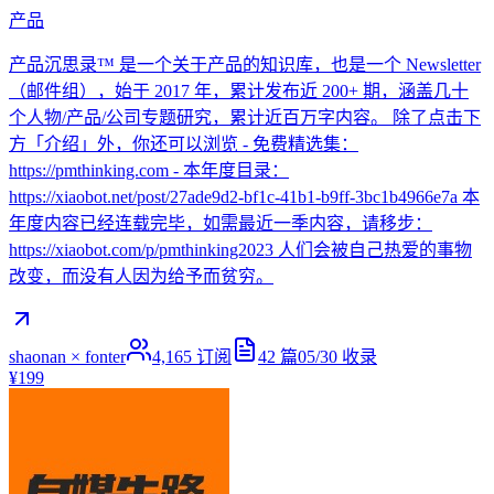
产品
产品沉思录™ 是一个关于产品的知识库，也是一个 Newsletter
（邮件组），始于 2017 年，累计发布近 200+ 期，涵盖几十
个人物/产品/公司专题研究，累计近百万字内容。 除了点击下
方「介绍」外，你还可以浏览 - 免费精选集：
https://pmthinking.com - 本年度目录：
https://xiaobot.net/post/27ade9d2-bf1c-41b1-b9ff-3bc1b4966e7a 本
年度内容已经连载完毕，如需最近一季内容，请移步：
https://xiaobot.com/p/pmthinking2023 人们会被自己热爱的事物
改变，而没有人因为给予而贫穷。
shaonan × fonter
4,165
订阅
42
篇
05/30
收录
¥199