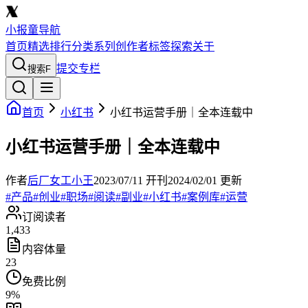
小报童导航
首页
精选
排行
分类
系列
创作者
标签
探索
关于
提交专栏
搜索
F
首页
小红书
小红书运营手册｜全本连载中
小红书运营手册｜全本连载中
作者
后厂女工小王
2023/07/11
开刊
2024/02/01
更新
#
产品
#
创业
#
职场
#
阅读
#
副业
#
小红书
#
案例库
#
运营
订阅读者
1,433
内容体量
23
免费比例
9
%