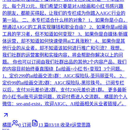
元，每个月23元，我们希望只要是对AI绘画和小红书感兴趣
的朋友，都能买得起，让我们的专栏成为你踏入AIGC行业的
第一站。 二、本专栏适合什么样的对象？ 1、如果你是小白，
想通过AIGC的工具实现赚钱和职业自由？ 2、如果你是ai绘画
工具的学习者，但不知道如何变现？ 3、如果你是自媒体/新媒
体运营，却不知道如何快速使用ai工具涨粉？ 4、如果你是其
他行业的从业者，却不知道该如何进行推广和引流？ 我想，
我们社群的运营案例和实操内容，将会帮助你解决以上的问
题。 你也可以订阅由我们社群出品的其他2个内容产品，我们
的内容目前始终垂直围绕【ai绘画+小红书+变现】3个问题。
1、定价299的ai绘画交流1群：AIGC探险队-圣玛丽亚号。 2、
定价99的ai绘画交流2群：AIGC探险队-黑珍珠号。 订阅专栏
以后，支付30元差价进2群、支付230元差价进1群。 更多最新
的小红书ai账号运营问题，欢迎付费进入交流群。 橘匪的个人
微信：see-and-exist，欢迎AIGC、AI绘画相关从业者链接🔗。
橘匪
0
订阅
13
篇
03/18
收录
#
运营思路