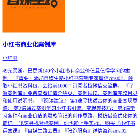
小红书商业化案例库
小红书
49元买断。已更新140个小红书有商业价值且值得学习的案
例。 『重要』添加自媒生路小红书营销专家微信zmsl02，领
取小红书资料包，会给前1000个订阅者拉微信交流群。 『了
解案例库』免费查看详情介绍页、案例试读、案例库完整目录
和使用说明书。 『阅读建议』 第1遍寻找适合你的商业变现思
路； 第2遍通过案例学习小红书引流、变现等技巧； 第3遍学
习各种有商业价值的爆款笔记的创作思路，模仿借鉴优化你的
笔记。 迅速寻找对标案例，你也能上手实战。 购买『小红书
运营课』『自媒生路会员』『陪跑服务』详情咨询zmsl02