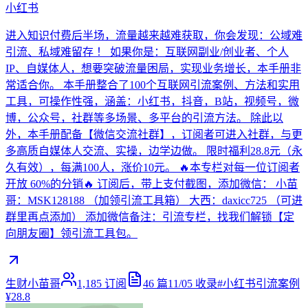
小红书
进入知识付费后半场，流量越来越难获取，你会发现：公域难
引流、私域难留存 ！ 如果你是：互联网副业/创业者、个人
IP、自媒体人，想要突破流量困局，实现业务增长，本手册非
常适合你。 本手册整合了100个互联网引流案例、方法和实用
工具，可操作性强，涵盖：小红书，抖音，B站，视频号，微
博，公众号，社群等多场景、多平台的引流方法。 除此以
外，本手册配备【微信交流社群】，订阅者可进入社群，与更
多高质自媒体人交流、实操，边学边做。 限时福利28.8元（永
久有效），每满100人，涨价10元。 🔥本专栏对每一位订阅者
开放 60%的分销🔥 订阅后，带上支付截图，添加微信： 小苗
哥：MSK128188 （加领引流工具箱） 大西：daxicc725 （可进
群里再点添加） 添加微信备注：引流专栏，找我们解锁【定
向朋友圈】领引流工具包。
生财小苗哥
1,185
订阅
46
篇
11/05
收录
#
小红书引流案例
¥28.8