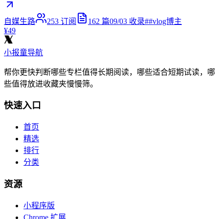
自媒生路
253
订阅
162
篇
09/03
收录
#
#vlog博主
¥49
小报童导航
帮你更快判断哪些专栏值得长期阅读，哪些适合短期试读，哪
些值得放进收藏夹慢慢筛。
快速入口
首页
精选
排行
分类
资源
小程序版
Chrome 扩展