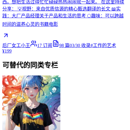
西。想把生活过得忙忙碌碌热热闹闹就一起来。 在这里持续
分享： 💡视野：来自优质信源的精心甄选翻译的长文 📖实
践：大厂产品经理关于产品和生活的思考 🌕趣味：可以跨越
时间的滋养心灵的书籍电影
后厂女工小王
17
订阅
98
篇
03/30
收录
#
工作的艺术
¥199
可替代的同类专栏