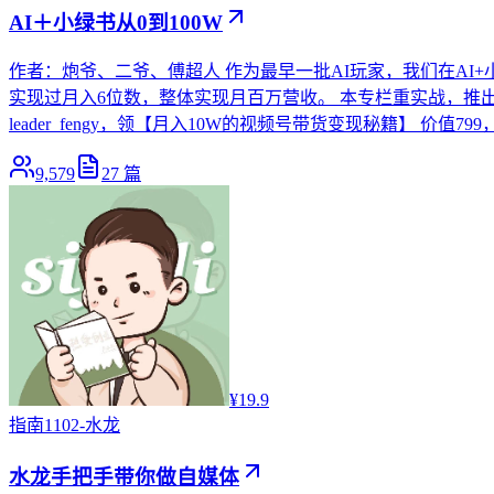
AI＋小绿书从0到100W
作者：炮爷、二爷、傅超人 作为最早一批AI玩家，我们在AI+小
实现过月入6位数，整体实现月百万营收。 本专栏重实战，推出10
leader_fengy，领【月入10W的视频号带货变现秘籍】 价
9,579
27
篇
¥19.9
指南
1102-水龙
水龙手把手带你做自媒体