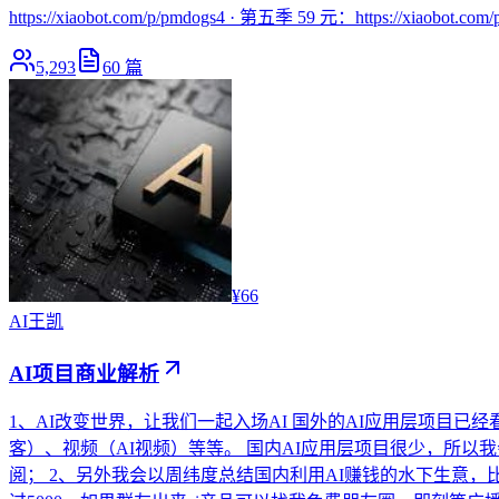
https://xiaobot.com/p/pmdogs4 · 第五季 59 元：https://xiaobot
5,293
60
篇
¥66
AI
王凯
AI项目商业解析
1、AI改变世界，让我们一起入场AI 国外的AI应用层项
客）、视频（AI视频）等等。 国内AI应用层项目很少，所以
阅； 2、另外我会以周纬度总结国内利用AI赚钱的水下生意，比