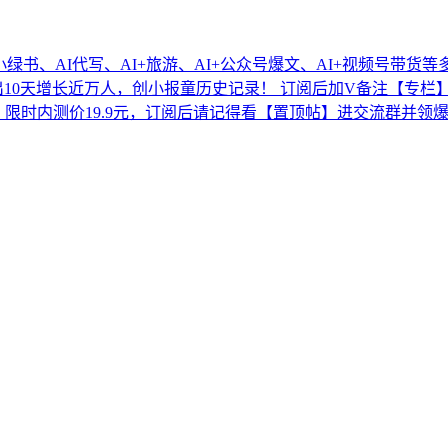
绿书、AI代写、AI+旅游、AI+公众号爆文、AI+视频号带货等
天增长近万人，创小报童历史记录！ 订阅后加V备注【专栏】 pao
值799，限时内测价19.9元，订阅后请记得看【置顶帖】进交流群并领