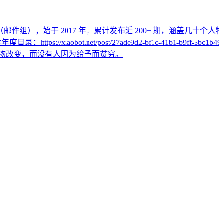
r （邮件组），始于 2017 年，累计发布近 200+ 期，涵盖几
年度目录：https://xiaobot.net/post/27ade9d2-bf1c-41b
会被自己热爱的事物改变，而没有人因为给予而贫穷。