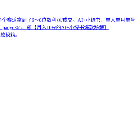
多个赛道拿到了6～8位数利润/成交。AI+小绿书，单人单月单号
ye365，领【月入10W的AI+小绿书爆款秘籍】
爆款秘籍。