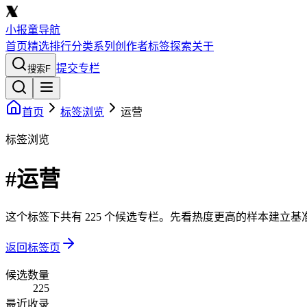
小报童导航
首页
精选
排行
分类
系列
创作者
标签
探索
关于
提交专栏
搜索
F
首页
标签浏览
运营
标签浏览
#运营
这个标签下共有 225 个候选专栏。先看热度更高的样本建立
返回标签页
候选数量
225
最近收录