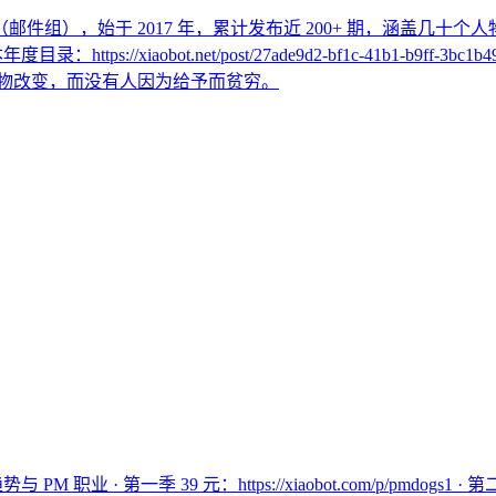
r （邮件组），始于 2017 年，累计发布近 200+ 期，涵盖几
年度目录：https://xiaobot.net/post/27ade9d2-bf1c-41b
会被自己热爱的事物改变，而没有人因为给予而贫穷。
第一季 39 元：https://xiaobot.com/p/pmdogs1 · 第二季 39 