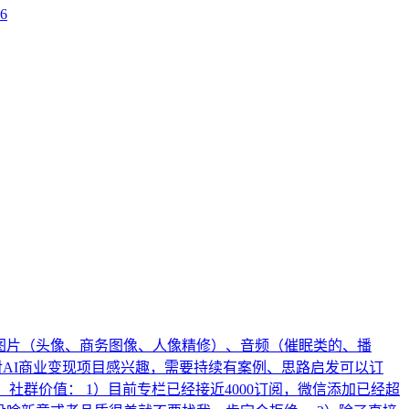
s6
、图片（头像、商务图像、人像精修）、音频（催眠类的、播
对AI商业变现项目感兴趣，需要持续有案例、思路启发可以订
、社群价值： 1）目前专栏已经接近4000订阅，微信添加已经超