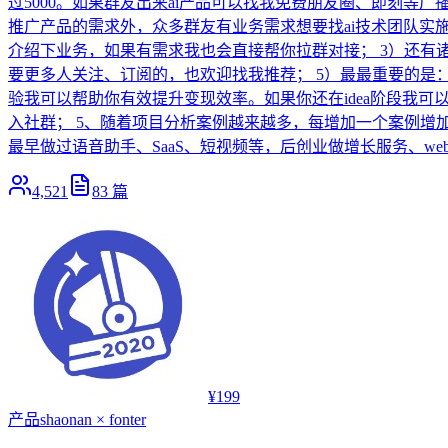
过5000。如果群友出来ai产品可以找我免费朋友圈、即刻等
推广产品的需求外，众多群友有业务需求想要找ai技术团队实
介绍下业务，如果有需求我也会直接帮你拉群对接； 3）还有
要更多人关注、订阅的，也欢迎找我推荐； 5）最最重要的是：大
验我可以帮助你有效提升变现效率。如果你还在idea阶段我可以
入社群； 5、随着项目分析案例越来越多，每增加一个案例增
最早做过语音助手、SaaS、短视频等，后创业做增长服务、web3
4,521
83
篇
¥199
产品
shaonan × fonter