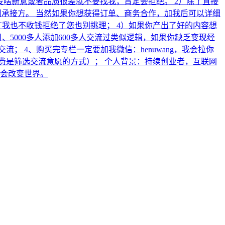
果没啥新意或者品质很差就不要找我，肯定会拒绝。 2）除了直接
到承接方。 当然如果你想获得订单、商务合作，加我后可以详细
广我也不收钱拒绝了您也别挑理； 4）如果你产出了好的内容想
、5000多人添加600多人交流过类似逻辑，如果你缺乏变现经
； 4、购买完专栏一定要加我微信：henuwang，我会拉你
费是筛选交流意愿的方式）； 个人背景：持续创业者，互联网
AI会改变世界。