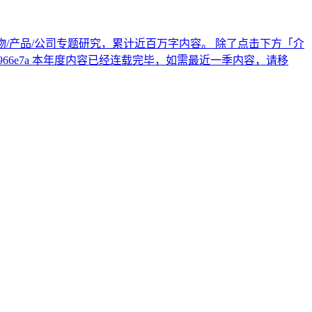
十个人物/产品/公司专题研究，累计近百万字内容。 除了点击下方「介
1-b9ff-3bc1b4966e7a 本年度内容已经连载完毕，如需最近一季内容，请移