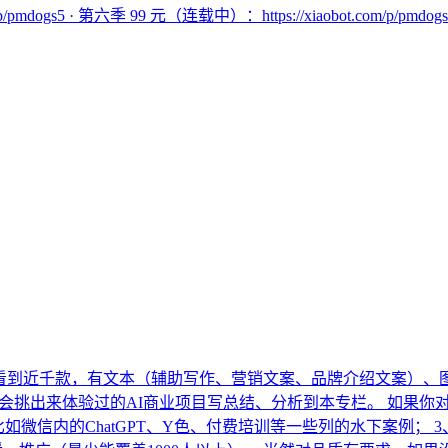
.com/p/pmdogs5 · 第六季 99 元（连载中）：https://xiaobot.com/p/pmdog
目已经看到近千款，有文本（辅助写作、营销文案、品牌介绍文案）
我会挑出来体验过的AI商业项目写总结、分析到本专栏。 如果你
如微信内的ChatGPT、Y色、付费培训等一些列的水下案例； 3