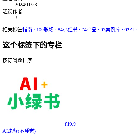
2024/11/23
活跃作者
3
相关标签
指南
·
100
职场
·
84
小红书
·
74
产品
·
67
案例库
·
62
AI
·
这个标签下的专栏
按订阅数排序
¥19.9
AI
炮爷(不睡觉)