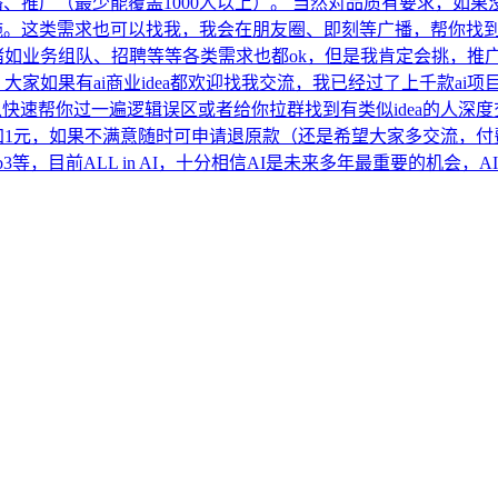
广播、推广（最少能覆盖1000人以上）。 当然对品质有要求，如
施。这类需求也可以找我，我会在朋友圈、即刻等广播，帮你找
诸如业务组队、招聘等等各类需求也都ok，但是我肯定会挑，推
家如果有ai商业idea都欢迎找我交流，我已经过了上千款ai项目
快速帮你过一遍逻辑误区或者给你拉群找到有类似idea的人深度交流
加1元，如果不满意随时可申请退原款（还是希望大家多交流，付
等，目前ALL in AI，十分相信AI是未来多年最重要的机会，