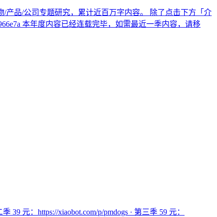
十个人物/产品/公司专题研究，累计近百万字内容。 除了点击下方「介
1-b9ff-3bc1b4966e7a 本年度内容已经连载完毕，如需最近一季内容，请移
元：https://xiaobot.com/p/pmdogs · 第三季 59 元：