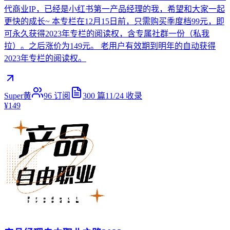
代商业IP，已经是小红书第一产品经理的我，希望和大家一起
更快的成长~ 本专栏在12月15日前，只需购买季度档99元，即
可永久获得2023年专栏的阅读权，含专属社群一份（私我
拉）。之后涨价为149元。 老用户有效期到明年的自动获得
2023年专栏的阅读权。
Super黄
96
订阅
300
篇
11/24
收录
¥149