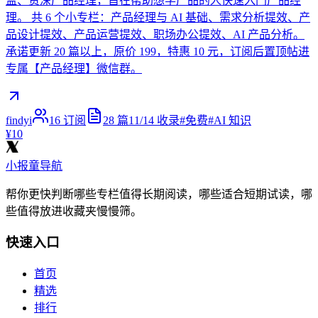
监、资深产品经理，旨在帮助想学产品的人快速入门产品经
理。 共 6 个小专栏：产品经理与 AI 基础、需求分析提效、产
品设计提效、产品运营提效、职场办公提效、AI 产品分析。
承诺更新 20 篇以上，原价 199，特惠 10 元，订阅后置顶帖进
专属【产品经理】微信群。
findyi
16
订阅
28
篇
11/14
收录
#
免费
#
AI 知识
¥10
小报童导航
帮你更快判断哪些专栏值得长期阅读，哪些适合短期试读，哪
些值得放进收藏夹慢慢筛。
快速入口
首页
精选
排行