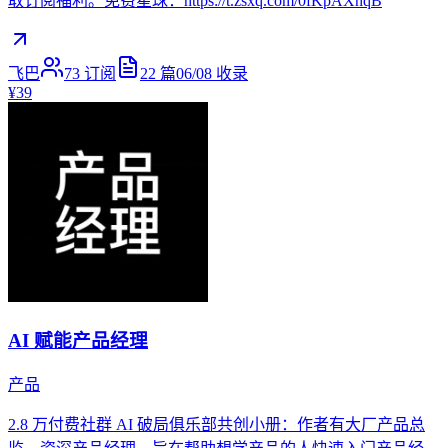
取订阅福利。免费星球：https://t.zsxq.com/0fKpAXhqB
飞巴
73
订阅
22
篇
06/08
收录
¥39
AI 赋能产品经理
产品
2.8 万付费社群 AI 破局俱乐部共创小册：作者有大厂产品总