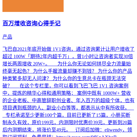
百万增收咨询心得手记
产品
飞巴自2021年底开始做 1V1咨询，通过咨询累计让用户增收了
超过 100W「期待2年内超千万」，曾1小时让咨询者实现30倍
增长两周增收 20W+。 为什么你无论如何拼尽全力流量始
终毫无起色？ 为什么手握流量却赚不到钱？ 为什么你的产品
种类繁多却无人问津？ 为什么你的生意总卡在瓶颈无法突
破？ 在这个专栏里，你可以看到飞巴飞巴 1V1 咨询案例
中，提炼的精华心得和通用策略； 案例中既有 1000W+ 营收
的企业老板、中高管辞职创业者、年入百万的超级个体，也有
项目遇到瓶颈的人、副业小白等等，都表示从中有所收获。
专栏承诺至少更新100个篇，目前已更新了15篇，小册买断
制永久有效，原价199元，内测限时优惠价39元，更新到20篇
后内测期结束，将涨价至49元。 订阅后加微：eliwendy，领