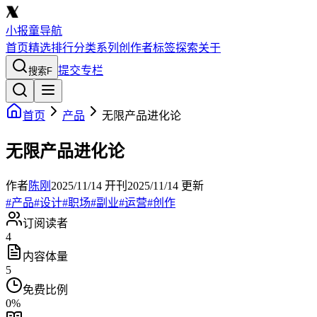
小报童导航
首页
精选
排行
分类
系列
创作者
标签
探索
关于
提交专栏
搜索
F
首页
产品
无限产品进化论
无限产品进化论
作者
陈刚
2025/11/14
开刊
2025/11/14
更新
#
产品
#
设计
#
职场
#
副业
#
运营
#
创作
订阅读者
4
内容体量
5
免费比例
0
%