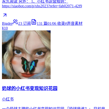
永久阅读 另外： 1、小红书运营规则：
https://xiaobot.com/p/xhs2023?refer=fab02071-42f9
Bigder
23
订阅
131
篇
01/06
收录
#
声音素材
¥10
奶球的小红书变现知识花园
小红书
一个奶球主理的小红书变现知识花园 「奶球是谁？」 目前是