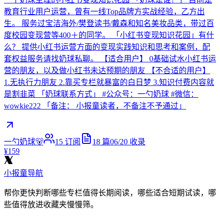
教育行业用户运营，曾有一线Top品牌方实战经验，乙方出
生。 服务过宝洁海外/樊登读书/戴森和知名美妆品类，带过百
度校园变现营等400＋的同学。 「小红书变现知识花园」有什
么？ 提供小红书运营方面的变现实践知识和思考和案例，配
套权益服务请找奶球私聊。 【适合用户】 0基础试水小红书运
营的朋友，以及做小红书未达预期的朋友 【不合适的用户】
1.无执行力朋友 2.靠买专栏就暴富的白日梦 3.知识付费内容就
是割韭菜 「奶球联系方式」 #公众号：一勺奶球 #微信：
wowkie222 「备注： 小报童读者，不备注不予通过」
一勺奶球🐻
15
订阅
18
篇
06/20
收录
¥159
小报童导航
帮你更快判断哪些专栏值得长期阅读，哪些适合短期试读，哪
些值得放进收藏夹慢慢筛。