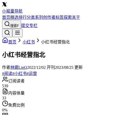
小报童导航
首页
精选
排行
分类
系列
创作者
标签
探索
关于
提交专栏
搜索
F
首页
小红书
小红书经营指北
小红书经营指北
作者
林卿LinQ
2022/12/02
开刊
2023/08/25
更新
#
阅读
#
小红书
#
运营
订阅读者
539
内容体量
33
免费比例
0
%