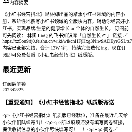
内容摘要
《小红书经营指北》是林卿出品的聚焦小红书领域的内容小
册，系统性地撰写小红书领域的全版块内容，辅助你经营好小
红书，实现品牌/生意的健康增长 or 个体的自然生长。 订阅前
可先阅读： 林卿 LinQ 的飞书知识库「自然生长 🌱」 链接 🔗
https://xz5ou9rij0.feishu.cn/wiki/wikcnHFjHxg3Niw9ADEyrGSLtz7
内容已全部完结，合计 13W 字； 持续完善迭代 ing，现在订
阅即可免费获赠《小红书经营指北》纸质版。
最近更新
订阅后解锁
2023/08/25
【重要通知】《小红书经营指北》纸质版寄送
<p>《小红书经营指北》纸质版已经就位，准备在最近几天给
小伙伴们陆续寄出！</p><p>所以麻烦还没有填写问卷链接，
提供收货信息的小伙伴尽快填写呀！！！</p><p>问卷🔗