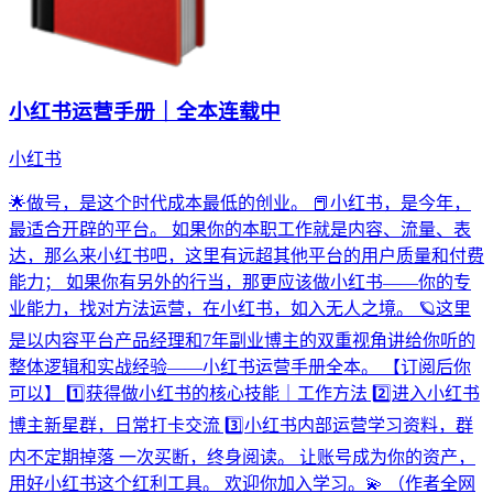
小红书运营手册｜全本连载中
小红书
🌟做号，是这个时代成本最低的创业。 📕小红书，是今年，
最适合开辟的平台。 如果你的本职工作就是内容、流量、表
达，那么来小红书吧，这里有远超其他平台的用户质量和付费
能力； 如果你有另外的行当，那更应该做小红书——你的专
业能力，找对方法运营，在小红书，如入无人之境。 🪐这里
是以内容平台产品经理和7年副业博主的双重视角讲给你听的
整体逻辑和实战经验——小红书运营手册全本。 【订阅后你
可以】 1️⃣获得做小红书的核心技能｜工作方法 2️⃣进入小红书
博主新星群，日常打卡交流 3️⃣小红书内部运营学习资料，群
内不定期掉落 一次买断，终身阅读。 让账号成为你的资产，
用好小红书这个红利工具。 欢迎你加入学习。💫 （作者全网