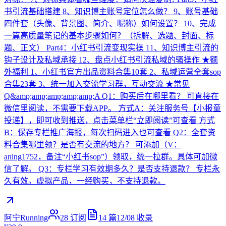
书引流基础搭建 8、知识博主账号定位怎么做？ 9、账号基础
四件套（头像、背景图、简介、昵称）如何设置？ 10、完成
一篇高质量笔记的基本步骤如何？（拆解、选题、封面、标
题、正文） Part4：小红书引流变现实操 11、知识博主引流的
钩子设计及私域承接 12、盘点小红书引流私域的骚操作 ★额
外福利 1、小红书官方出品资料合集10套 2、私域运营全套sop
合集23套 3、统一加入交流学习群，互动交流 ★常见
Q&amp;amp;amp;amp;amp;A Q1：购买后在哪里看？ 可直接在
微信里阅读，不需要下载APP。 方式A：关注服务号【小报童
投递】，即可收到推送，点击菜单栏“立即阅读”可查看 方式
B：保存专栏推广海报，每次扫码进入也可查看 Q2：全套资
料合集哪里领？是否有交流的地方？ 可添加（V：
aning1752，备注“小红书sop”）领取，统一拉群。具体可加微
信了解。 Q3：专栏学习有效期多久？是否支持退款？ 专栏永
久有效。虚拟产品，一经购买，不支持退款。
阿宁Running
28
订阅
14
篇
12/08
收录