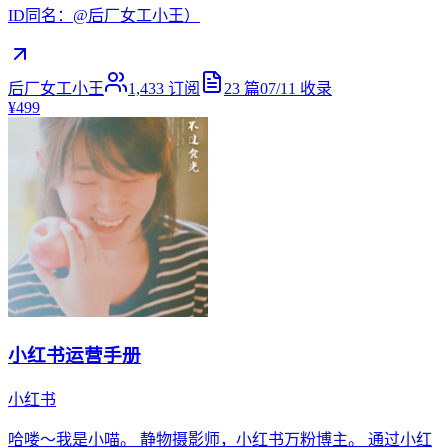
ID同名：@后厂女工小王）
后厂女工小王
1,433
订阅
23
篇
07/11
收录
¥499
小红书运营手册
小红书
哈喽～我是小喵。 静物摄影师，小红书万粉博主。 通过小红