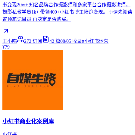
书变现20w+ 知名品牌合作摄影师和多家平台合作摄影讲师。
摄影私教学员1k+ 带领400+小红书博主陪跑变现。 ✨请先阅读
置顶笔记目录 再决定是否购买。
王小喵
272
订阅
42
篇
08/05
收录
#
小红书运营
¥79
小红书商业化案例库
小红书