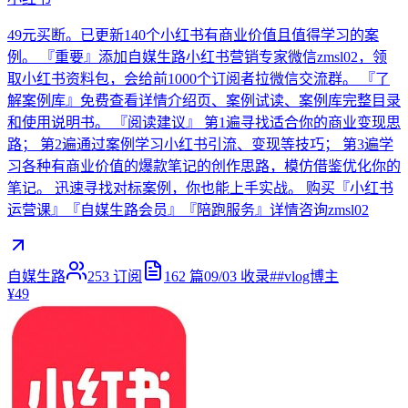
49元买断。已更新140个小红书有商业价值且值得学习的案
例。 『重要』添加自媒生路小红书营销专家微信zmsl02，领
取小红书资料包，会给前1000个订阅者拉微信交流群。 『了
解案例库』免费查看详情介绍页、案例试读、案例库完整目录
和使用说明书。 『阅读建议』 第1遍寻找适合你的商业变现思
路； 第2遍通过案例学习小红书引流、变现等技巧； 第3遍学
习各种有商业价值的爆款笔记的创作思路，模仿借鉴优化你的
笔记。 迅速寻找对标案例，你也能上手实战。 购买『小红书
运营课』『自媒生路会员』『陪跑服务』详情咨询zmsl02
自媒生路
253
订阅
162
篇
09/03
收录
#
#vlog博主
¥49