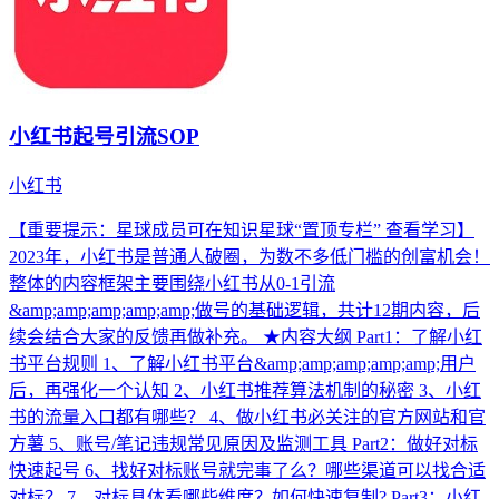
小红书起号引流SOP
小红书
【重要提示：星球成员可在知识星球“置顶专栏” 查看学习】
2023年，小红书是普通人破圈，为数不多低门槛的创富机会！
整体的内容框架主要围绕小红书从0-1引流
&amp;amp;amp;amp;amp;做号的基础逻辑，共计12期内容，后
续会结合大家的反馈再做补充。 ★内容大纲 Part1：了解小红
书平台规则 1、了解小红书平台&amp;amp;amp;amp;amp;用户
后，再强化一个认知 2、小红书推荐算法机制的秘密 3、小红
书的流量入口都有哪些？ 4、做小红书必关注的官方网站和官
方薯 5、账号/笔记违规常见原因及监测工具 Part2：做好对标
快速起号 6、找好对标账号就完事了么？哪些渠道可以找合适
对标？ 7、对标具体看哪些维度？如何快速复制? Part3：小红