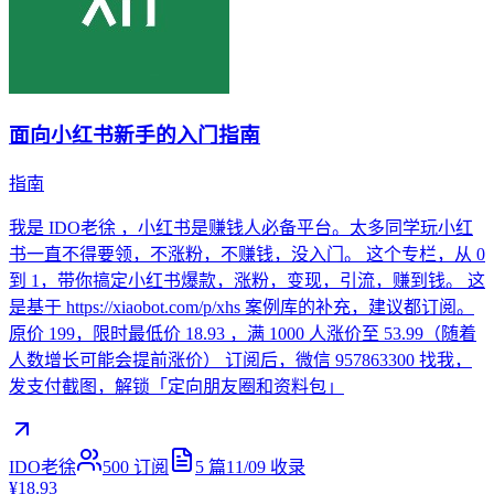
面向小红书新手的入门指南
指南
我是 IDO老徐 ，小红书是赚钱人必备平台。太多同学玩小红
书一直不得要领，不涨粉，不赚钱，没入门。 这个专栏，从 0
到 1，带你搞定小红书爆款，涨粉，变现，引流，赚到钱。 这
是基于 https://xiaobot.com/p/xhs 案例库的补充，建议都订阅。
原价 199，限时最低价 18.93 ，满 1000 人涨价至 53.99（随着
人数增长可能会提前涨价） 订阅后，微信 957863300 找我，
发支付截图，解锁「定向朋友圈和资料包」
IDO老徐
500
订阅
5
篇
11/09
收录
¥18.93