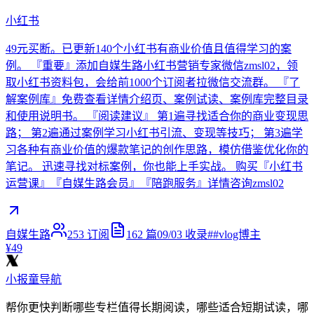
小红书
49元买断。已更新140个小红书有商业价值且值得学习的案
例。 『重要』添加自媒生路小红书营销专家微信zmsl02，领
取小红书资料包，会给前1000个订阅者拉微信交流群。 『了
解案例库』免费查看详情介绍页、案例试读、案例库完整目录
和使用说明书。 『阅读建议』 第1遍寻找适合你的商业变现思
路； 第2遍通过案例学习小红书引流、变现等技巧； 第3遍学
习各种有商业价值的爆款笔记的创作思路，模仿借鉴优化你的
笔记。 迅速寻找对标案例，你也能上手实战。 购买『小红书
运营课』『自媒生路会员』『陪跑服务』详情咨询zmsl02
自媒生路
253
订阅
162
篇
09/03
收录
#
#vlog博主
¥49
小报童导航
帮你更快判断哪些专栏值得长期阅读，哪些适合短期试读，哪