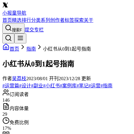
小报童导航
首页
精选
排行
分类
系列
创作者
标签
探索
关于
提交专栏
搜索
F
首页
指南
小红书从0到1起号指南
小红书从0到1起号指南
作者
吴荔枝
2023/08/01
开刊
2023/12/28
更新
#
运营篇
#
设计
#
副业
#
小红书
#
案例库
#
笔记
#
运营
#
指南
订阅读者
146
内容体量
29
免费比例
17
%