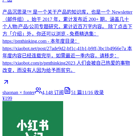
产品沉思录™ 是一个关于产品的知识库，也是一个 Newsletter
（邮件组），始于 2017 年，累计发布近 200+ 期，涵盖几十
个人物/产品/公司专题研究，累计近百万字内容。 除了点击下
方「介绍」外，你还可以浏览 - 免费精选集：
https://pmthinking.com - 本年度目录：
https://xiaobot.net/post/27ade9d2-bf1c-41b1-b9ff-3bc1b4966e7a 本
年度内容已经连载完毕，如需最近一季内容，请移步：
https://xiaobot.com/p/pmthinking2023 人们会被自己热爱的事物
改变，而没有人因为给予而贫穷。
shaonan × fonter
4,148
订阅
51
篇
11/16
收录
¥199