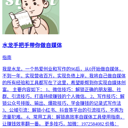
水龙手把手带你做自媒体
指南
我是水龙，一个热爱创业和写作的96后，从0开始做自媒体，
不到一年，实现营收百万，实现负债上岸，我将自己做自媒体
的所有经验和工具都写在了这里，希望能帮到你实现自媒体创
富。 主要内容如下： 1、微信技巧：解锁正确的朋友圈、社
群、引流技巧，打造持续赚钱的个人微信。 2、写作技巧：解
锁公众号排版、输出、爆款技巧，学会赚钱的记录式写作法
3、公域引流：解锁小红书、抖音等平台的引流技巧，不再为
流量犯难。 4、常用工具：解锁高效率自媒体工具使用指南，
让赚钱效率翻一番。 更多技巧，加微：1972584082 价格：