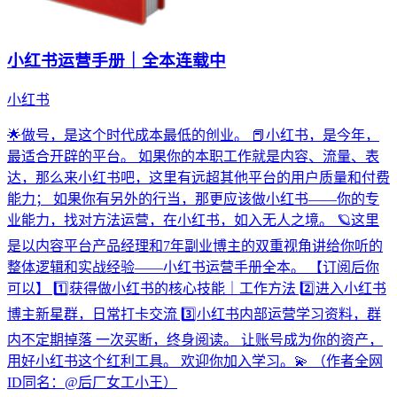
小红书运营手册｜全本连载中
小红书
🌟做号，是这个时代成本最低的创业。 📕小红书，是今年，
最适合开辟的平台。 如果你的本职工作就是内容、流量、表
达，那么来小红书吧，这里有远超其他平台的用户质量和付费
能力； 如果你有另外的行当，那更应该做小红书——你的专
业能力，找对方法运营，在小红书，如入无人之境。 🪐这里
是以内容平台产品经理和7年副业博主的双重视角讲给你听的
整体逻辑和实战经验——小红书运营手册全本。 【订阅后你
可以】 1️⃣获得做小红书的核心技能｜工作方法 2️⃣进入小红书
博主新星群，日常打卡交流 3️⃣小红书内部运营学习资料，群
内不定期掉落 一次买断，终身阅读。 让账号成为你的资产，
用好小红书这个红利工具。 欢迎你加入学习。💫 （作者全网
ID同名：@后厂女工小王）