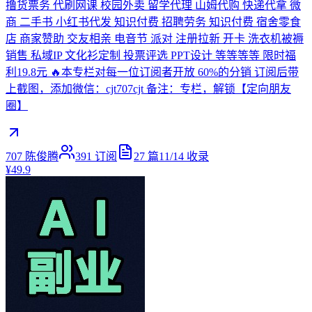
撸货票务 代刷网课 校园外卖 留学代理 山姆代购 快递代拿 微
商 二手书 小红书代发 知识付费 招聘劳务 知识付费 宿舍零食
店 商家赞助 交友相亲 电音节 派对 注册拉新 开卡 洗衣机被褥
销售 私域IP 文化衫定制 投票评选 PPT设计 等等等等 限时福
利19.8元 🔥本专栏对每一位订阅者开放 60%的分销 订阅后带
上截图，添加微信：cjt707cjt 备注：专栏，解锁【定向朋友
圈】
707 陈俊腾
391
订阅
27
篇
11/14
收录
¥49.9