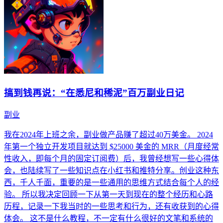
搞到钱再说：“在悉尼和稀泥”百万副业日记
副业
我在2024年上班之余，副业做产品赚了超过40万美金。 2024
年第一个独立开发项目就达到 $25000 美金的 MRR（月度经常
性收入，即每个月的固定订阅费）后，我曾经想写一些心得体
会，也陆续写了一些知识点在小红书和推特分享。创业这种东
西，千人千面，重要的是一些通用的思维方式结合每个人的经
验。 所以我决定回顾一下从第一天到现在的整个经历和心路
历程，记录一下我当时的一些思考和行为，还有收获到的心得
体会。 这不是什么教程，不一定有什么很好的文笔和系统的