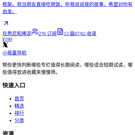
框架。就当朋友直接吃顿饭，听我说说我的故事，希望对你有
启发。
在悉尼和稀泥
276
订阅
13
篇
07/02
收录
¥199
小报童导航
帮你更快判断哪些专栏值得长期阅读，哪些适合短期试读，哪
些值得放进收藏夹慢慢筛。
快速入口
首页
精选
排行
分类
资源