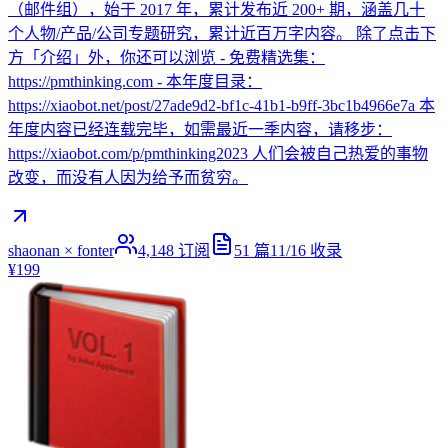
（邮件组），始于 2017 年，累计发布近 200+ 期，涵盖几十
个人物/产品/公司专题研究，累计近百万字内容。 除了点击下
方「介绍」外，你还可以浏览 - 免费精选集：
https://pmthinking.com - 本年度目录：
https://xiaobot.net/post/27ade9d2-bf1c-41b1-b9ff-3bc1b4966e7a 本
年度内容已经连载完毕，如需最近一季内容，请移步：
https://xiaobot.com/p/pmthinking2023 人们会被自己热爱的事物
改变，而没有人因为给予而贫穷。
shaonan × fonter
4,148
订阅
51
篇
11/16
收录
¥199