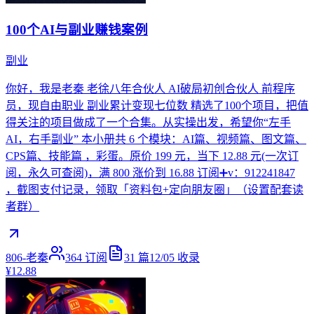
100个AI与副业赚钱案例
副业
你好，我是老秦 老徐八年合伙人 AI破局初创合伙人 前程序
员，现自由职业 副业累计变现七位数 精选了100个项目，把值
得关注的项目做成了一个合集。从实操出发，希望你“左手
AI，右手副业” 本小册共 6 个模块：AI篇、视频篇、图文篇、
CPS篇、技能篇 ，彩蛋。原价 199 元，当下 12.88 元(一次订
阅，永久可查阅)，满 800 涨价到 16.88 订阅➕v：912241847
，截图支付记录，领取「资料包+定向朋友圈」（设置配套读
者群）
806-老秦
364
订阅
31
篇
12/05
收录
¥12.88