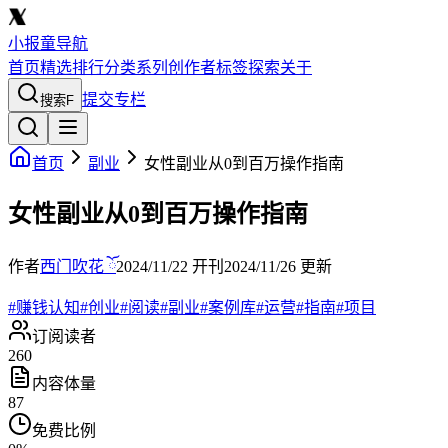
小报童导航
首页
精选
排行
分类
系列
创作者
标签
探索
关于
提交专栏
搜索
F
首页
副业
女性副业从0到百万操作指南
女性副业从0到百万操作指南
作者
西门吹花 ོ
2024/11/22
开刊
2024/11/26
更新
#
赚钱认知
#
创业
#
阅读
#
副业
#
案例库
#
运营
#
指南
#
项目
订阅读者
260
内容体量
87
免费比例