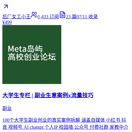
后厂女工小王
1,433
订阅
23
篇
07/11
收录
¥499
大学生专栏 | 副业生意案例x流量技巧
副业
100个大学生副业创业的真实案例拆解 涵盖自媒体 小红书 抖
音 视频号 AI chatgpt 个人IP 校园墙 公众号 付费社群 家教中介