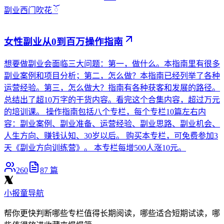
副业
西门吹花 ོ
女性副业从0到百万操作指南
想要做副业会面临三大问题：第一，做什么。本指南里有很多
副业案例和项目分析；第二，怎么做？本指南已经列举了各种
运营经验。第三，怎么做大？指南有各种获客和发展的路径。
总结出了超10万字的干货内容。看完这个合集内容，超过万元
的培训课。 操作指南包括八个专栏，每个专栏10篇左右内
容：副业案例、副业准备、运营经验、副业思路、副业机会、
人生方向、赚钱认知、30岁以后。 购买本专栏，可免费参加3
天《副业方向训练营》。 本专栏每增500人涨10元。
260
87
篇
小报童导航
帮你更快判断哪些专栏值得长期阅读，哪些适合短期试读，哪