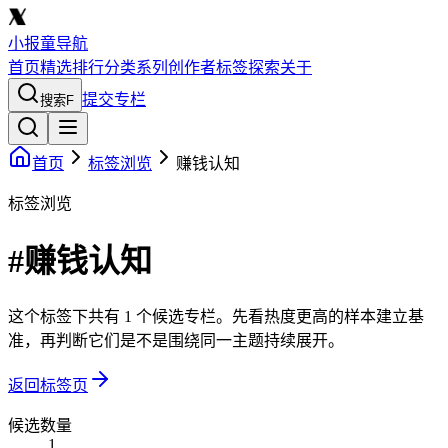
小报童导航
首页
精选
排行
分类
系列
创作者
标签
探索
关于
提交专栏
搜索
F
首页
标签浏览
赚钱认知
标签浏览
#赚钱认知
这个标签下共有 1 个候选专栏。先看热度更高的样本建立基
准，再判断它们是不是围绕同一主题持续展开。
返回标签页
候选数量
1