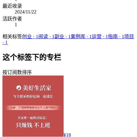
最近收录
2024/11/22
活跃作者
1
相关标签
创业
·
1
阅读
·
1
副业
·
1
案例库
·
1
运营
·
1
指南
·
1
项目
·
1
这个标签下的专栏
按订阅数排序
¥18