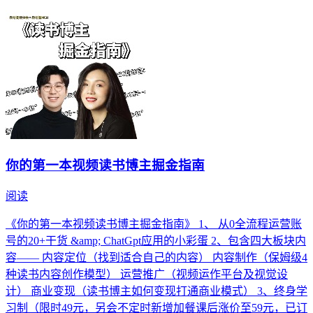
你的第一本视频读书博主掘金指南
阅读
《你的第一本视频读书博主掘金指南》 1、 从0全流程运营账
号的20+干货 &amp; ChatGpt应用的小彩蛋 2、包含四大板块内
容—— 内容定位（找到适合自己的内容） 内容制作（保姆级4
种读书内容创作模型） 运营推广（视频运作平台及视觉设
计） 商业变现（读书博主如何变现打通商业模式） 3、终身学
习制（限时49元，另会不定时新增加餐课后涨价至59元，已订