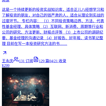
阅读
这是一个持续更新的投资实战知识库，适合正儿八经想学习和
了解投资的朋友，对自己的钱严肃的人，适合从理论到实战的
过度环节。 专栏内容： （1）不同投资策略边界、方法、代表
性基金经理、具体策略 （2）互联网、新消费、周期等行业和
公司的研究、方法更新、财报点评等 （3）上市公司的调研纪
要、基金经理的沟通记录 （4）好报告、好年报、读书笔记整
理 目前在写一本投资研究方法的书……
王永庆
131
订阅
129
篇
04/21
收录
¥299