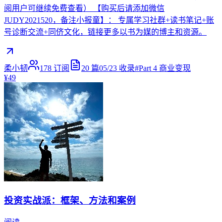
阅用户可继续免费查看） 【购买后请添加微信
JUDY2021520，备注小报童】： 专属学习社群+读书笔记+账
号诊断交流+同侪文化，链接更多以书为媒的博主和资源。
柔小韧
178
订阅
20
篇
05/23
收录
#
Part 4 商业变现
¥49
投资实战派：框架、方法和案例