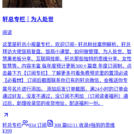
轩总专栏｜为人处世
阅读
这里是轩总小报童专栏，欢迎订阅~ 轩总粉丝案例解析、轩总
拜访大佬饭局复盘、饭局小课堂、如何做管理、为人处世、智
慧果老板分享、互联网技能、轩总那些独特的思维分享、女性
智慧等，内容丰富 每年度预计更新300＋篇章 年度订阅制，点
击最下方【订阅专栏】 了解更多可看免费预览里的置顶必读
【必看❗️❗️❗️】 订阅后截图联系你已有的轩总微信，会推送你专
属号名片进行添加。 添加后发订单截图，满24小时的订单会
通过好友，没发不通过，没订阅不用加 （订阅读者福利）通
过后，助理收录您的收货地址，配送福利一份。
轩总专栏
934
订阅
308
篇
02/11
收录
#
独到的思维
¥399