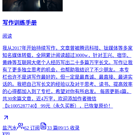
写作训练手册
阅读
我从2017年开始持续写作，文章曾被腾讯科技、钛媒体等多家
知名媒体转载，全网累计阅读超过3000w，针对王兴、宿华、
黄峥等互联网大佬个人经历写出二十多篇万字长文。写作让我
有了更多独立思考的机会，也帮助我结识了不少朋友。 本专
栏也许不是讲写作最好的，但一定是最真诚、最直接、最讲实
话的。我把自己写长文的经验以及对于思考、读书、提高效率
的心得都加入到了专栏，希望对你有所启发。 每周更新4篇，
共30余篇文章，近4万字，欢迎添加作者微信
【lc1005287740】 99元（永久买断），已恢复原价！
盐汽水
62
订阅
33
篇
09/15
收录
¥99