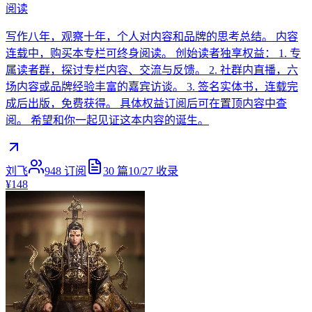
阅读
写作八年，观察十年，个人对内容和品牌的思考总结。 内容
连载中，购买本专栏可终身阅读。 创始读者独享权益： 1. 专
属读者群，探讨专栏内容、交流与反馈。 2. 社群内直播，六
场内容或品牌经验丰富的嘉宾访谈。 3. 签名实体书，连载完
成后出版，免费获得。 具体权益订阅后可在置顶内容中查
阅。 希望和你一起见证这本内容的诞生。
刘飞
948
订阅
30
篇
10/27
收录
¥148