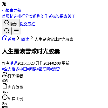
小报童导航
首页
精选
排行
分类
系列
创作者
标签
探索
关于
提交专栏
搜索
F
首页
阅读
人生是滚雪球时光胶囊
人生是滚雪球时光胶囊
作者
毛远
2021/11/23
开刊
2024/02/08
更新
#
全力看多中国
#
阅读
#
互联网
#
运营
订阅读者
405
内容体量
365
免费比例
0
%