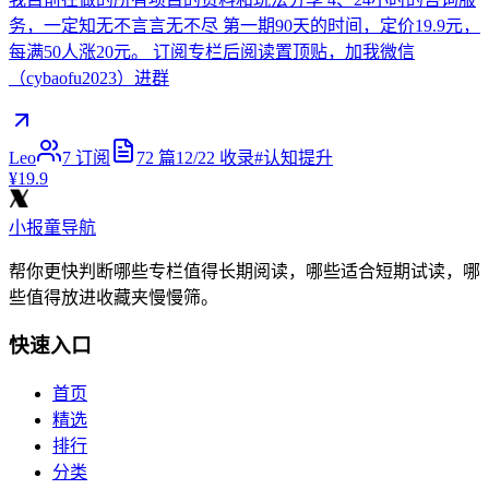
务，一定知无不言言无不尽 第一期90天的时间，定价19.9元，
每满50人涨20元。 订阅专栏后阅读置顶贴，加我微信
（cybaofu2023）进群
Leo
7
订阅
72
篇
12/22
收录
#
认知提升
¥19.9
小报童导航
帮你更快判断哪些专栏值得长期阅读，哪些适合短期试读，哪
些值得放进收藏夹慢慢筛。
快速入口
首页
精选
排行
分类