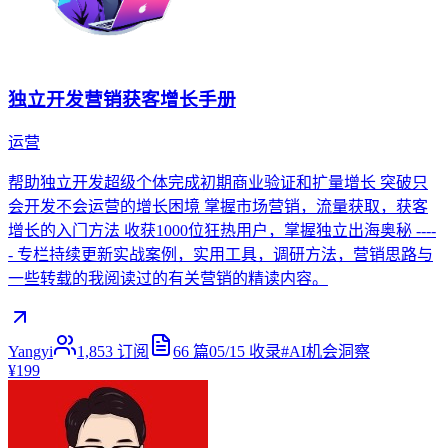
独立开发营销获客增长手册
运营
帮助独立开发超级个体完成初期商业验证和扩量增长 突破只
会开发不会运营的增长困境 掌握市场营销，流量获取，获客
增长的入门方法 收获1000位狂热用户，掌握独立出海奥秘 ----
- 专栏持续更新实战案例，实用工具，调研方法，营销思路与
一些转载的我阅读过的有关营销的精读内容。
Yangyi
1,853
订阅
66
篇
05/15
收录
#
AI机会洞察
¥199