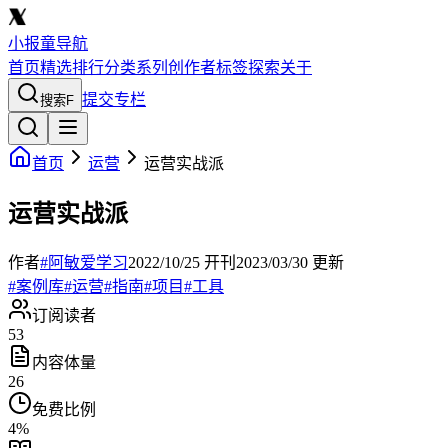
小报童导航
首页
精选
排行
分类
系列
创作者
标签
探索
关于
提交专栏
搜索
F
首页
运营
运营实战派
运营实战派
作者
#阿敏爱学习
2022/10/25
开刊
2023/03/30
更新
#
案例库
#
运营
#
指南
#
项目
#
工具
订阅读者
53
内容体量
26
免费比例
4
%