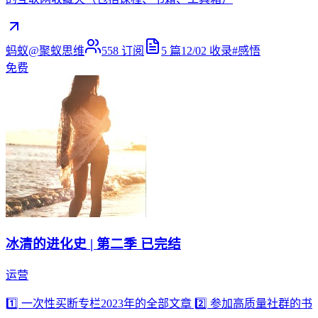
蚂蚁@聚蚁思维
558
订阅
5
篇
12/02
收录
#
感悟
免费
冰清的进化史 | 第二季 已完结
运营
1️⃣ 一次性买断专栏2023年的全部文章 2️⃣ 参加高质量社群的书