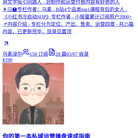
用文字吸引同路人 - 对制作和运营付费内容有好奇的人
👩🏻‍🏫专栏作者：乌素 - B站4个品类top1课程背后的女人 -
《小红书冷启动SOP》专栏作者 - 小报童累计订阅用户2000+
📌内容介绍 - 专栏分为定位、产出、售卖、运营四章 - 共25篇
内容，已更新完毕，目录见置顶
乌素淖尔
158
订阅
28
篇
03/07
收录
¥199
你的第一本私域运营操盘速成指南