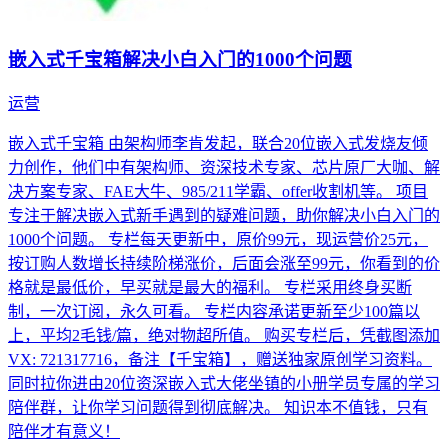
嵌入式千宝箱解决小白入门的1000个问题
运营
嵌入式千宝箱 由架构师李肯发起，联合20位嵌入式发烧友倾
力创作，他们中有架构师、资深技术专家、芯片原厂大咖、解
决方案专家、FAE大牛、985/211学霸、offer收割机等。 项目
专注于解决嵌入式新手遇到的疑难问题，助你解决小白入门的
1000个问题。 专栏每天更新中，原价99元，现运营价25元，
按订购人数增长持续阶梯涨价，后面会涨至99元，你看到的价
格就是最低价，早买就是最大的福利。 专栏采用终身买断
制，一次订阅，永久可看。 专栏内容承诺更新至少100篇以
上，平均2毛钱/篇，绝对物超所值。 购买专栏后，凭截图添加
VX: 721317716，备注【千宝箱】，赠送独家原创学习资料。
同时拉你进由20位资深嵌入式大佬坐镇的小册学员专属的学习
陪伴群，让你学习问题得到彻底解决。 知识本不值钱，只有
陪伴才有意义！