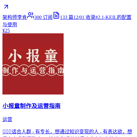
架构师李肯
300
订阅
133
篇
12/01
收录
#
2.1-KEIL的配置
与使用
¥25
小报童制作及运营指南
运营
💁🏻‍♀️适合人群 - 有专长，想通过知识变现的人 - 有表达欲，想