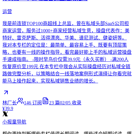
运营
我是前连锁TOP100商超线上总监，曾在私域头部SaaS公司担
商家运营，服务过1000+商家经营私域生意，操盘代表作：美
特好、雷克萨斯、活得漂亮、华美、谱尼测试、健姿妍等。
我对本专栏的定位是：最简单、最容易上手、既要有顶层策
略，也要有一线的操作指导，看完最好能上手的私域运营操盘
手速成指南。 -限时早鸟价仅需39.9元（永久买断） -满200人
恢复原价至199元 在本专栏中我会从实际操盘经历对私域全链
路做完整分析，以策略结合一线落地案例形式演绎让你看完就
能马上操作起来，实现私域销售业绩的增长。
林厂长
146
订阅
23
篇
02/05
收录
¥39.9
小报童导航
帮你更快判断哪些专栏值得长期阅读，哪些适合短期试读，哪