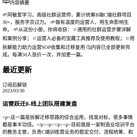
内容摘要
🌱阿敏爱学习，高级社群运营师，累计统筹B端C端社群项目
30+，服务学员过万。 🌱做有温度的运营人，用生命影响生
命。 🌱从这份小册，你将收获： ◽ 通用的社群运营步骤详解
和案例分享； ◽ 运营人必备的宝藏工具推荐及使用教程； ◽ 用
拆解能力助力运营SOP收集和迁移复用 🤔内容已全部更新完
成，每满50人涨价一次，并加更一篇。
最近更新
订阅后解锁
2023/03/30
运营跃迁8-线上团队搭建复盘
<p>这一篇是拆解迁移思路的综合运用，找准对标，很多事情
都是事半功倍。</p><p></p><p>目前我是一家制造业培训平台
的教务主管，负责C端训练营业务的稳定交付、流程统筹、和