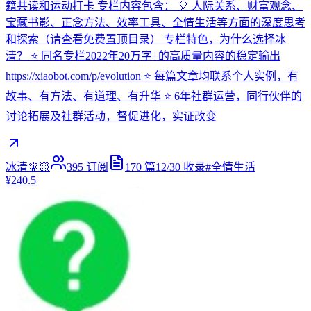
籍共读和运动打卡 专栏内容包含： 🎈 人际关系、财富观念、
宝藏书影、正念方法、效率工具、全情生活等方面的深度思考
和探索（请查看免费置顶目录） 专栏特色，为什么选择冰
清？ ⭐ 同名专栏2022年20万字+的高质量内容的稳定输出
https://xiaobot.com/p/evolution ⭐ 每篇文章均联系个人实例，有
故事、有方法、有道理、有升华 ⭐ 6年社群运营，同行伙伴的
讨论拓展及社群活动，督促进化，实证改变
冰清🧚🏻
395
订阅
170
篇
12/30
收录
#
全情生活
¥240.5