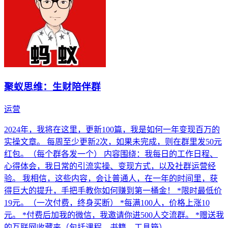
聚蚁思维：生财陪伴群
运营
2024年，我将在这里，更新100篇，我是如何一年变现百万的
实操文章。 每周至少更新2次，如果未完成，则在群里发50元
红包。（每个群各发一个） 内容围绕：我每日的工作日程、
心得体会，我日常的引流实操、变现方式，以及社群运营经
验。 我相信，这些内容，会让普通人，在一年的时间里，获
得巨大的提升，手把手教你如何赚到第一桶金！ *限时最低价
19元。（一次付费，终身买断） *每满100人，价格上涨10
元。 *付费后加我的微信，我邀请你进500人交流群。 *赠送我
的互联网收藏夹（包括课程、书籍、工具箱）