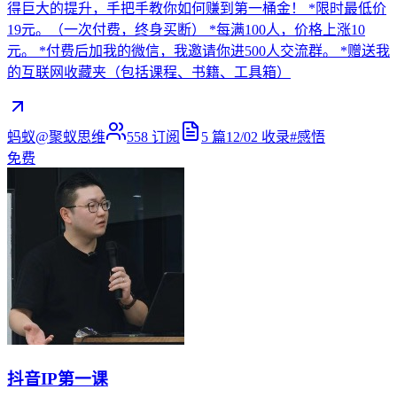
得巨大的提升，手把手教你如何赚到第一桶金！ *限时最低价
19元。（一次付费，终身买断） *每满100人，价格上涨10
元。 *付费后加我的微信，我邀请你进500人交流群。 *赠送我
的互联网收藏夹（包括课程、书籍、工具箱）
蚂蚁@聚蚁思维
558
订阅
5
篇
12/02
收录
#
感悟
免费
抖音IP第一课