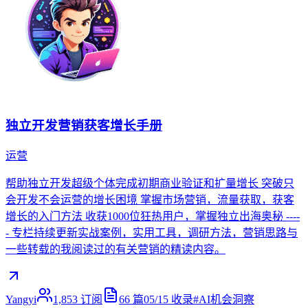
独立开发营销获客增长手册
运营
帮助独立开发超级个体完成初期商业验证和扩量增长 突破只
会开发不会运营的增长困境 掌握市场营销，流量获取，获客
增长的入门方法 收获1000位狂热用户，掌握独立出海奥秘 ----
- 专栏持续更新实战案例，实用工具，调研方法，营销思路与
一些转载的我阅读过的有关营销的精读内容。
Yangyi
1,853
订阅
66
篇
05/15
收录
#
AI机会洞察