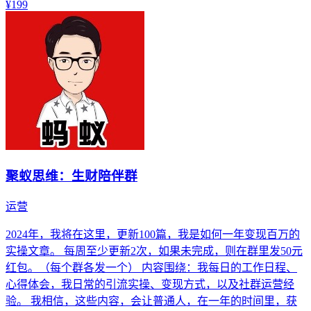
¥199
聚蚁思维：生财陪伴群
运营
2024年，我将在这里，更新100篇，我是如何一年变现百万的
实操文章。 每周至少更新2次，如果未完成，则在群里发50元
红包。（每个群各发一个） 内容围绕：我每日的工作日程、
心得体会，我日常的引流实操、变现方式，以及社群运营经
验。 我相信，这些内容，会让普通人，在一年的时间里，获