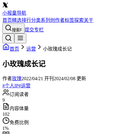
小报童导航
首页
精选
排行
分类
系列
创作者
标签
探索
关于
提交专栏
搜索
F
首页
运营
小玫瑰成长记
小玫瑰成长记
作者
玫瑰
2022/04/21
开刊
2024/02/08
更新
#
个人IP
#
运营
订阅读者
9
内容体量
102
免费比例
1
%