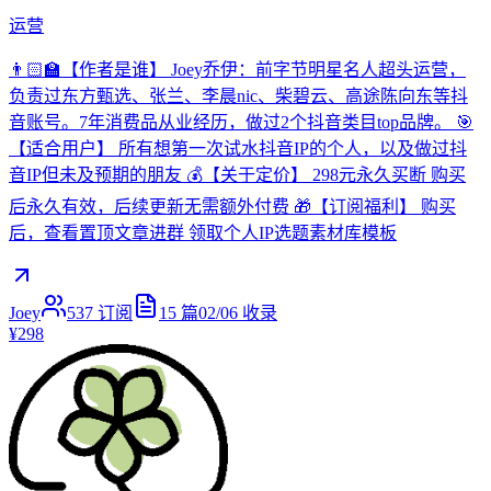
运营
👨🏻‍🏫【作者是谁】 Joey乔伊：前字节明星名人超头运营，
负责过东方甄选、张兰、李晨nic、柴碧云、高途陈向东等抖
音账号。7年消费品从业经历，做过2个抖音类目top品牌。 🎯
【适合用户】 所有想第一次试水抖音IP的个人，以及做过抖
音IP但未及预期的朋友 💰【关于定价】 298元永久买断 购买
后永久有效，后续更新无需额外付费 🎁【订阅福利】 购买
后，查看置顶文章进群 领取个人IP选题素材库模板
Joey
537
订阅
15
篇
02/06
收录
¥298