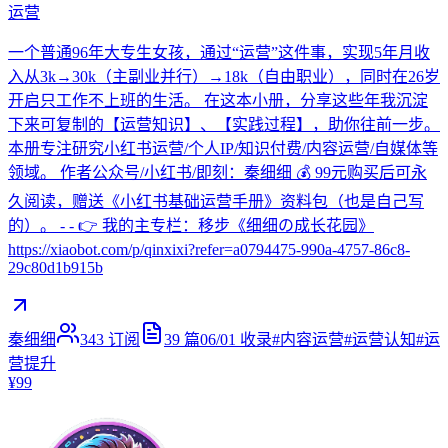
运营
一个普通96年大专生女孩，通过“运营”这件事，实现5年月收
入从3k→30k（主副业并行）→18k（自由职业），同时在26岁
开启只工作不上班的生活。 在这本小册，分享这些年我沉淀
下来可复制的【运营知识】、【实践过程】，助你往前一步。
本册专注研究小红书运营/个人IP/知识付费/内容运营/自媒体等
领域。 作者公众号/小红书/即刻：秦细细 💰 99元购买后可永
久阅读，赠送《小红书基础运营手册》资料包（也是自己写
的）。 - - 👉 我的主专栏：移步《细细の成长花园》
https://xiaobot.com/p/qinxixi?refer=a0794475-990a-4757-86c8-
29c80d1b915b
秦细细
343
订阅
39
篇
06/01
收录
#
内容运营
#
运营认知
#
运
营提升
¥99