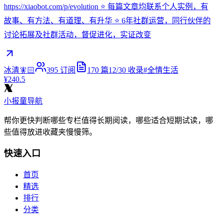
https://xiaobot.com/p/evolution ⭐ 每篇文章均联系个人实例，有
故事、有方法、有道理、有升华 ⭐ 6年社群运营，同行伙伴的
讨论拓展及社群活动，督促进化，实证改变
冰清🧚🏻
395
订阅
170
篇
12/30
收录
#
全情生活
¥240.5
小报童导航
帮你更快判断哪些专栏值得长期阅读，哪些适合短期试读，哪
些值得放进收藏夹慢慢筛。
快速入口
首页
精选
排行
分类