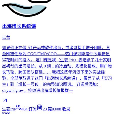
出海增长系统课
运营
如果你正在做 AI 产品或软件出海，或者刚接手增长团队、甚
至刚被任命为 CGO/CMO/COO——这门课可能是你今年最值
得花时间的投入。 这门课是我（生姜 Iris）去陪跑了几十家明
星初创的出海增长，从 0 到 1 的冷启动、规模化投放、用户增
长飞轮、跨国团队搭建…… 我把这些年沉淀下来的实战经
验，全部萃取进了这门「出海增长系统课」，覆盖了从「实习
生」到「增长一号位」的完整知识图谱。 订阅后添加：
staywildgrow，拉你进出海增长情报群～
生姜Iris
404
订阅
23
篇
03/08
收录
¥299