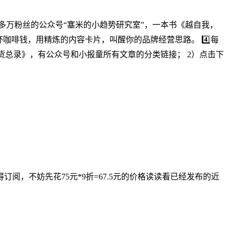
0多万粉丝的公众号“塞米的小趋势研究室”，一本书《越自我，
杯咖啡钱，用精炼的内容卡片，叫醒你的品牌经营思路。 4️⃣每
干货总录》，有公众号和小报童所有文章的分类链接； 2）点击下
得订阅，不妨先花75元*9折=67.5元的价格读读看已经发布的近