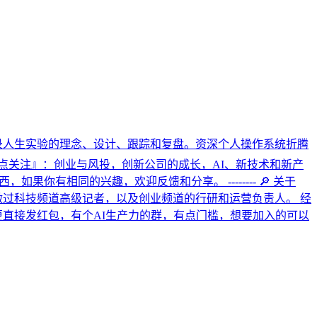
记录人生实验的理念、设计、跟踪和复盘。资深个人操作系统折腾
『重点关注』：创业与风投，创新公司的成长，AI、新技术和新产
如果你有相同的兴趣，欢迎反馈和分享。 -------- 🔎 关于
做过科技频道高级记者，以及创业频道的行研和运营负责人。 经
后断更直接发红包，有个AI生产力的群，有点门槛，想要加入的可以