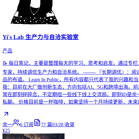
Yi's Lab 生产力与自洽实验室
产品
📝 每日笔记，主要是整理每天的学习、思考和启发。通过专
专家，持续调优生产力和自洽系统。 -------- 『长期调
品的布道。 Learn In Public，所有内容都只代表了我的
我：目前在大厂做创新生态，方向包括AI、5G和跨境出海。
常在即刻碎碎念，不定期组一些线下线上交流局。即刻ID是余一.
私聊。 价格目前是一杯咖啡，如果坚持一个月持续更新，未来
余一
6
订阅
77
篇
03/28
收录
¥25