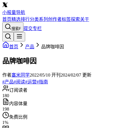
小报童导航
首页
精选
排行
分类
系列
创作者
标签
探索
关于
提交专栏
搜索
F
首页
产品
品牌咖啡因
品牌咖啡因
作者
塞米同学
2022/05/10
开刊
2024/02/07
更新
#
产品
#
阅读
#
运营
#
指南
订阅读者
180
内容体量
198
免费比例
1
%