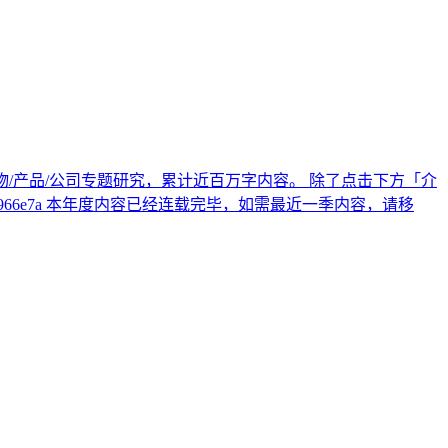
十个人物/产品/公司专题研究，累计近百万字内容。 除了点击下方「介
1-b9ff-3bc1b4966e7a 本年度内容已经连载完毕，如需最近一季内容，请移