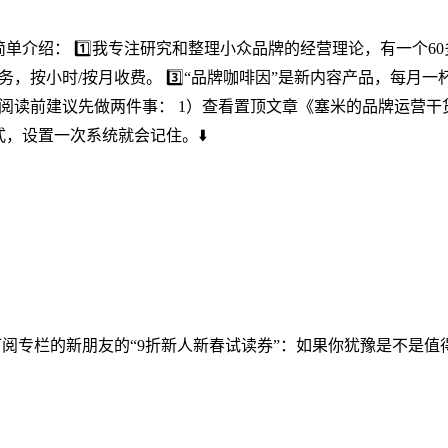
单介绍： 1️⃣我专注研究和整理小众品牌的经营理论，有一个6
务，按小时/按月收费。 3️⃣“品牌咖啡因”是新内容产品，每月一
️⃣阅读前建议先做两件事： 1）查看置顶文章《塞米的品牌运营
，设置一次系统就会记住。⬇️
给没有订阅专栏的新朋友的“9折新人新春试读券”：如果你犹豫是不是值