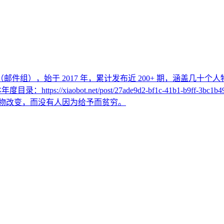
r （邮件组），始于 2017 年，累计发布近 200+ 期，涵盖几
年度目录：https://xiaobot.net/post/27ade9d2-bf1c-41b
会被自己热爱的事物改变，而没有人因为给予而贫穷。