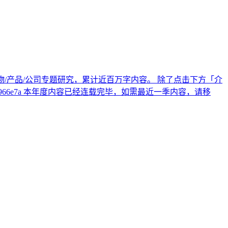
十个人物/产品/公司专题研究，累计近百万字内容。 除了点击下方「介
1-b9ff-3bc1b4966e7a 本年度内容已经连载完毕，如需最近一季内容，请移