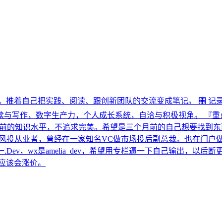
栏，推着自己把实践、阅读、跟创新团队的交流变成笔记。 🎛 
优』：阅读与写作，数字生产力，个人成长系统，自洽与积极视角。 
兴趣和当前的知识水平，不追求完美。希望是三个月前的自己想要找到东西，
前风投从业者，曾经在一家知名VC做市场投后副总裁。也在门户
Dev，wx是amelia_dev，希望用专栏逼一下自己输出，以
应该会涨价。