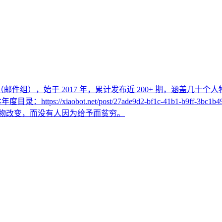
r （邮件组），始于 2017 年，累计发布近 200+ 期，涵盖几
年度目录：https://xiaobot.net/post/27ade9d2-bf1c-41b
会被自己热爱的事物改变，而没有人因为给予而贫穷。