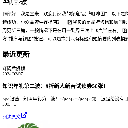
内容摘要
嗨你好！我是塞米，欢迎订阅我的频道“品牌咖啡因”，以下是简
越成功：小众品牌生存指南》。 2️⃣我卖的是品牌咨询和顾问服
周更新三篇，一般情况下是在周一到周三晚上10点半左右。 5
方“排序与视图”按钮，可以切换到只有标题和短摘要的列表模式
最近更新
订阅后解锁
2024/02/07
知识年礼第二波：9折新人新春试读券50张！
<p>铛铛！知识年礼第二波！</p><p></p><p>第二波是
300......
阅读原文