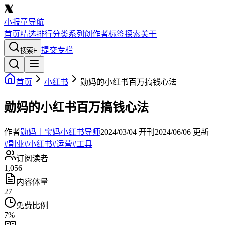
小报童导航
首页
精选
排行
分类
系列
创作者
标签
探索
关于
提交专栏
搜索
F
首页
小红书
勋妈的小红书百万搞钱心法
勋妈的小红书百万搞钱心法
作者
勋妈｜宝妈小红书导师
2024/03/04
开刊
2024/06/06
更新
#
副业
#
小红书
#
运营
#
工具
订阅读者
1,056
内容体量
27
免费比例
7
%