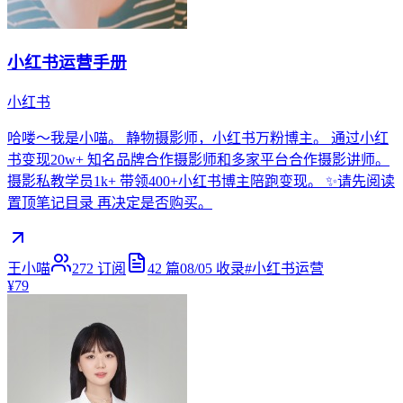
小红书运营手册
小红书
哈喽～我是小喵。 静物摄影师，小红书万粉博主。 通过小红
书变现20w+ 知名品牌合作摄影师和多家平台合作摄影讲师。
摄影私教学员1k+ 带领400+小红书博主陪跑变现。 ✨请先阅读
置顶笔记目录 再决定是否购买。
王小喵
272
订阅
42
篇
08/05
收录
#
小红书运营
¥79