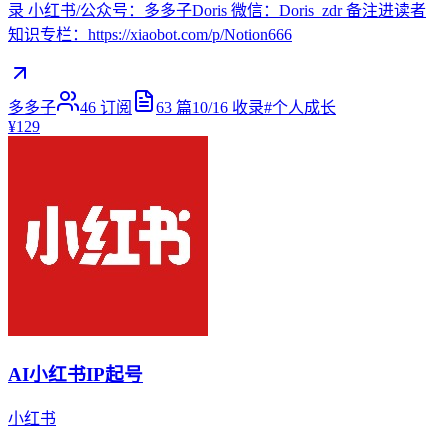
录 小红书/公众号：多多子Doris 微信：Doris_zdr 备注进读者
知识专栏：https://xiaobot.com/p/Notion666
多多子
46
订阅
63
篇
10/16
收录
#
个人成长
¥129
AI小红书IP起号
小红书