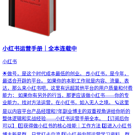
小红书运营手册｜全本连载中
小红书
🌟做号，是这个时代成本最低的创业。 📕小红书，是今年，
最适合开辟的平台。 如果你的本职工作就是内容、流量、表
达，那么来小红书吧，这里有远超其他平台的用户质量和付费
能力； 如果你有另外的行当，那更应该做小红书——你的专
业能力，找对方法运营，在小红书，如入无人之境。 🪐这里
是以内容平台产品经理和7年副业博主的双重视角讲给你听的
整体逻辑和实战经验——小红书运营手册全本。 【订阅后你
可以】 1️⃣获得做小红书的核心技能｜工作方法 2️⃣进入小红书
博主新星群，日常打卡交流 3️⃣小红书内部运营学习资料，群