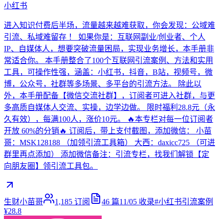
小红书
进入知识付费后半场，流量越来越难获取，你会发现：公域难
引流、私域难留存 ！ 如果你是：互联网副业/创业者、个人
IP、自媒体人，想要突破流量困局，实现业务增长，本手册非
常适合你。 本手册整合了100个互联网引流案例、方法和实用
工具，可操作性强，涵盖：小红书，抖音，B站，视频号，微
博，公众号，社群等多场景、多平台的引流方法。 除此以
外，本手册配备【微信交流社群】，订阅者可进入社群，与更
多高质自媒体人交流、实操，边学边做。 限时福利28.8元（永
久有效），每满100人，涨价10元。 🔥本专栏对每一位订阅者
开放 60%的分销🔥 订阅后，带上支付截图，添加微信： 小苗
哥：MSK128188 （加领引流工具箱） 大西：daxicc725 （可进
群里再点添加） 添加微信备注：引流专栏，找我们解锁【定
向朋友圈】领引流工具包。
生财小苗哥
1,185
订阅
46
篇
11/05
收录
#
小红书引流案例
¥28.8