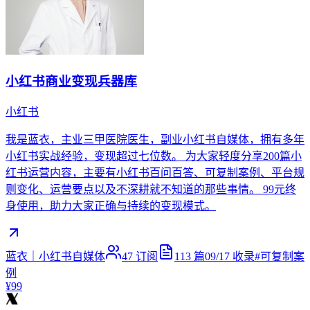
小红书商业变现兵器库
小红书
我是蓝衣，主业三甲医院医生，副业小红书自媒体，拥有多年
小红书实战经验，变现超过七位数。 为大家轻度分享200篇小
红书运营内容，主要有小红书百问百答、可复制案例、平台规
则变化、运营要点以及不深耕就不知道的那些事情。 99元终
身使用，助力大家正确与持续的变现模式。
蓝衣｜小红书自媒体
47
订阅
113
篇
09/17
收录
#
可复制案
例
¥99