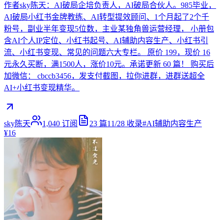
作者sky陈天：AI破局企培负责人，AI破局合伙人。985毕业，
AI破局小红书金牌教练、AI转型提效顾问、1个月起了2个千
粉号，副业半年变现5位数，主业某独角兽运营经理， 小册包
含AI个人IP定位、小红书起号、AI辅助内容生产、小红书引
流、小红书变现、常见的问题六大专栏。 原价 199，现价 16
元永久买断，满1500人，涨价10元。承诺更新 60 篇！ 购买后
加微信： cbccb3456，发支付截图，拉你进群，进群送超全
AI+小红书变现精华。
sky陈天
1,040
订阅
23
篇
11/28
收录
#
AI辅助内容生产
¥16