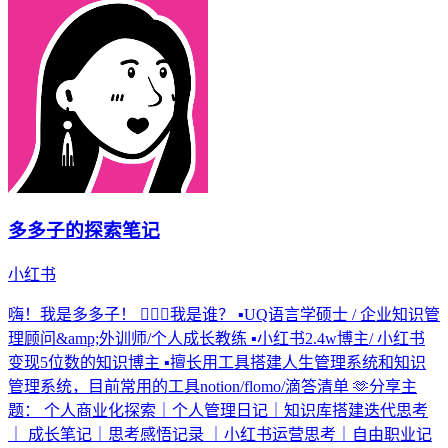
多多子的探索笔记
小红书
嗨！我是多多子！ 🤹🏻‍♀️我是谁？ ▪︎UQ语言学硕士 / 企业知识管
理顾问&amp;外训师/个人成长教练 ▪︎小红书2.4w博主/ 小红书
变现5位数的知识博主 ▪︎擅长用工具搭建人生管理系统和知识
管理系统，目前常用的工具notion/flomo/滴答清单 🫶分享主
题： 个人商业化探索｜个人管理日记｜知识库搭建迭代思考
｜ 成长笔记｜思考感悟记录 ｜小红书运营思考｜自由职业记