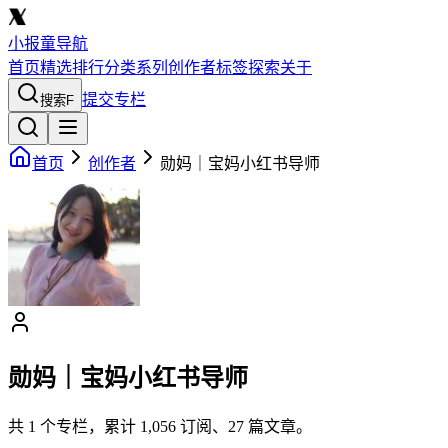
小报童导航
首页
精选
排行
分类
系列
创作者
标签
探索
关于
提交专栏
搜索
F
首页
创作者
勋妈｜宝妈小红书导师
勋妈｜宝妈小红书导师
共
1
个专栏，累计
1,056
订阅、
27
篇文章。