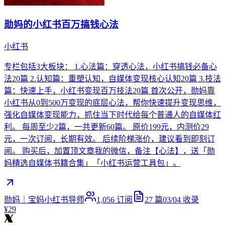
勋妈的小红书百万搞钱心法
小红书
专栏包括3大板块： 1.心法篇：穿透心法，小红书搞钱必备心
法20篇 2.认知篇：重塑认知，自媒体变现核心认知20篇 3.技法
篇：快速上手，小红书变现百万技法20篇 首次公开，勋妈靠
小红书从0到500万变现的底层心法，帮你快速提升变现思维，
强化自媒体变现能力，抓住当下时代给每个普通人的自媒体红
利。 每周至少2篇，一共更新60篇。 原价199元，内测价29
元，一次订阅，长期有效。 后续阶梯涨价，建议看到即刻订
阅。 购买后，加置顶文章我的微信，备注【心法】，送「勋
妈精选自媒体书籍合集」「小红书运营工具包」。
勋妈｜宝妈小红书导师
1,056
订阅
27
篇
03/04
收录
¥29