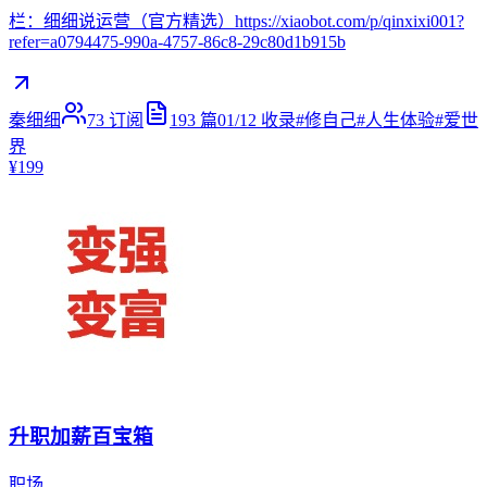
栏：细细说运营（官方精选）https://xiaobot.com/p/qinxixi001?
refer=a0794475-990a-4757-86c8-29c80d1b915b
秦细细
73
订阅
193
篇
01/12
收录
#
修自己
#
人生体验
#
爱世
界
¥199
升职加薪百宝箱
职场