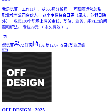
我是忆菁，工作11年，从500强分析师 — 互联网运营总监 —
职业教育公司合伙人。 这个专栏将会日更（周末、节假日除
外），收集100个职场上有关金钱、职位、业务、能力上的问
题和解法。 专栏79元 （ 永久有效 ） 。
倪忆菁
72
订阅
102
篇
12/07
收录
#
职业思维
¥79
OFF DESIGN · 2025