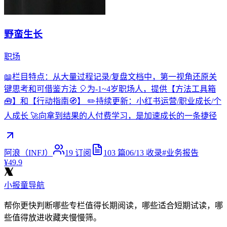
野蛮生长
职场
📖栏目特点：从大量过程记录/复盘文档中，第一视角还原关
键思考和可借鉴方法 🎈为-1~4岁职场人，提供【方法工具箱
🧰】和【行动指南🧭】 ✏️持续更新：小红书运营/职业成长/个
人成长 🚀向拿到结果的人付费学习，是加速成长的一条捷径
阿浪（INFJ）
19
订阅
103
篇
06/13
收录
#
业务报告
¥49.9
小报童导航
帮你更快判断哪些专栏值得长期阅读，哪些适合短期试读，哪
些值得放进收藏夹慢慢筛。