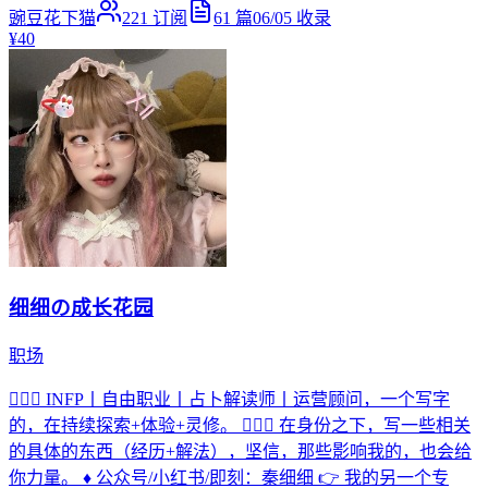
豌豆花下猫
221
订阅
61
篇
06/05
收录
¥40
细细の成长花园
职场
🧘🏻‍♀️ INFP丨自由职业丨占卜解读师丨运营顾问，一个写字
的，在持续探索+体验+灵修。 💁🏻‍♀️ 在身份之下，写一些相关
的具体的东西（经历+解法），坚信，那些影响我的，也会给
你力量。 ♦️ 公众号/小红书/即刻：秦细细 👉 我的另一个专