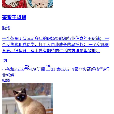
茶蛋干货铺
职场
一个茶蛋团队沉淀多年的职场经验和行业信息的干货铺； 一
个反焦虑和成功学，打工人自我成长的乌托邦； 一个实现很
多爱、很多钱、有事做有期待的生活的方法论集散地；
小茶和Frank
479
订阅
31
篇
03/02
收录
#
#火箭班精华
#
行
业拆解
¥299