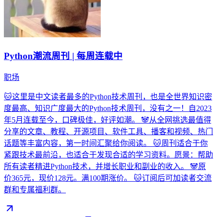
Python潮流周刊 | 每周连载中
职场
🐱这里是中文读者最多的Python技术周刊，也是全世界知识密
度最高、知识广度最大的Python技术周刊，没有之一！自2023
年5月连载至今，口碑极佳，好评如潮。 🐼从全网挑选最值得
分享的文章、教程、开源项目、软件工具、播客和视频、热门
话题等丰富内容，第一时间汇聚给你阅读。 🐱周刊适合于你
紧跟技术最前沿，也适合于发现合适的学习资料。愿景：帮助
所有读者精进Python技术，并增长职业和副业的收入。 🐼原
价365元，现价128元。满100期涨价。 🐱订阅后可加读者交流
群和专属福利群。