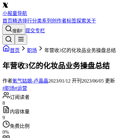
小报童导航
首页
精选
排行
分类
系列
创作者
标签
探索
关于
提交专栏
搜索
F
首页
职场
年营收3亿的化妆品业务操盘总结
年营收3亿的化妆品业务操盘总结
作者
氧气姑娘-卢晶晶
2023/01/12
开刊
2023/06/05
更新
#
职场
#
运营
订阅读者
8
内容体量
9
免费比例
0
%