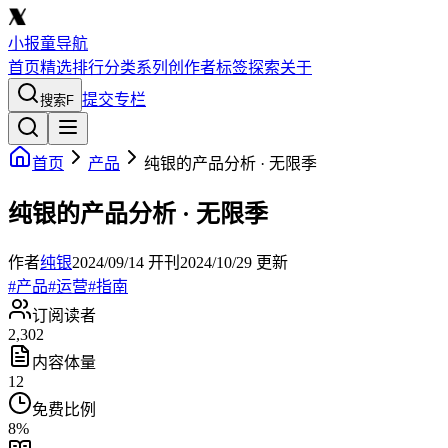
小报童导航
首页
精选
排行
分类
系列
创作者
标签
探索
关于
提交专栏
搜索
F
首页
产品
纯银的产品分析 · 无限季
纯银的产品分析 · 无限季
作者
纯银
2024/09/14
开刊
2024/10/29
更新
#
产品
#
运营
#
指南
订阅读者
2,302
内容体量
12
免费比例
8
%