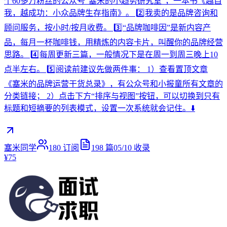
个60多万粉丝的公众号“塞米的小趋势研究室”，一本书《越自
我，越成功：小众品牌生存指南》。 2️⃣我卖的是品牌咨询和
顾问服务，按小时/按月收费。 3️⃣“品牌咖啡因”是新内容产
品，每月一杯咖啡钱，用精炼的内容卡片，叫醒你的品牌经营
思路。 4️⃣每周更新三篇，一般情况下是在周一到周三晚上10
点半左右。 5️⃣阅读前建议先做两件事： 1）查看置顶文章
《塞米的品牌运营干货总录》，有公众号和小报童所有文章的
分类链接； 2）点击下方“排序与视图”按钮，可以切换到只有
标题和短摘要的列表模式，设置一次系统就会记住。⬇️
塞米同学
180
订阅
198
篇
05/10
收录
¥75