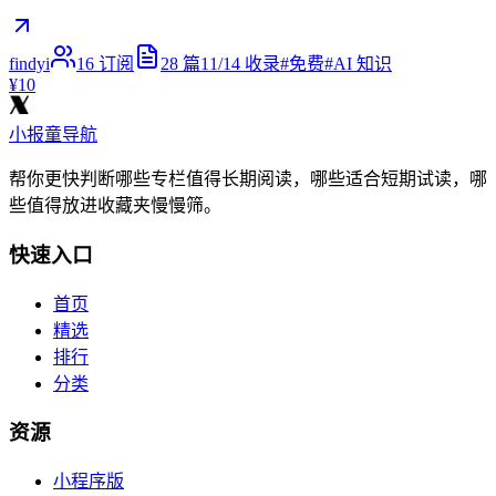
findyi
16
订阅
28
篇
11/14
收录
#
免费
#
AI 知识
¥10
小报童导航
帮你更快判断哪些专栏值得长期阅读，哪些适合短期试读，哪
些值得放进收藏夹慢慢筛。
快速入口
首页
精选
排行
分类
资源
小程序版