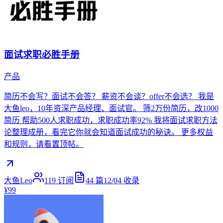
面试求职必胜手册
产品
简历不会写？面试不会答？ 薪资不会谈？offer不会选？ 我是
大鱼leo，10年资深产品经理、面试官。 筛2万份简历，改1000
简历 帮助500人求职成功，求职成功率92% 我将面试求职方法
论整理成册，看完它你就会知道面试成功的秘诀。 更多权益
和规则，请看置顶帖。
大鱼Leo
119
订阅
44
篇
12/04
收录
¥99