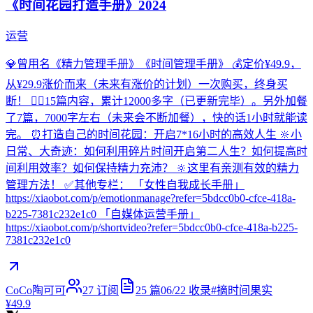
《时间花园打造手册》2024
运营
💎曾用名《精力管理手册》《时间管理手册》 💰定价¥49.9，
从¥29.9涨价而来（未来有涨价的计划）一次购买，终身买
断！ ✍🏻15篇内容，累计12000多字（已更新完毕）。另外加餐
了7篇，7000字左右（未来会不断加餐），快的话1小时就能读
完。 ⏰打造自己的时间花园：开启7*16小时的高效人生 🔆小
日常、大奇迹：如何利用碎片时间开启第二人生？如何提高时
间利用效率？如何保持精力充沛？ 🔆这里有亲测有效的精力
管理方法！ ✅其他专栏： 「女性自我成长手册」
https://xiaobot.com/p/emotionmanage?refer=5bdcc0b0-cfce-418a-
b225-7381c232e1c0 「自媒体运营手册」
https://xiaobot.com/p/shortvideo?refer=5bdcc0b0-cfce-418a-b225-
7381c232e1c0
CoCo陶可可
27
订阅
25
篇
06/22
收录
#
摘时间果实
¥49.9