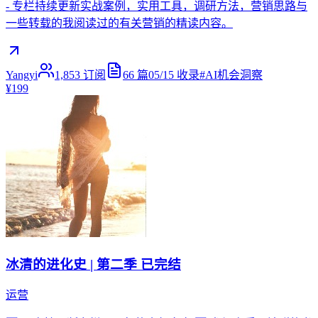
- 专栏持续更新实战案例，实用工具，调研方法，营销思路与
一些转载的我阅读过的有关营销的精读内容。
Yangyi
1,853
订阅
66
篇
05/15
收录
#
AI机会洞察
¥199
冰清的进化史 | 第二季 已完结
运营