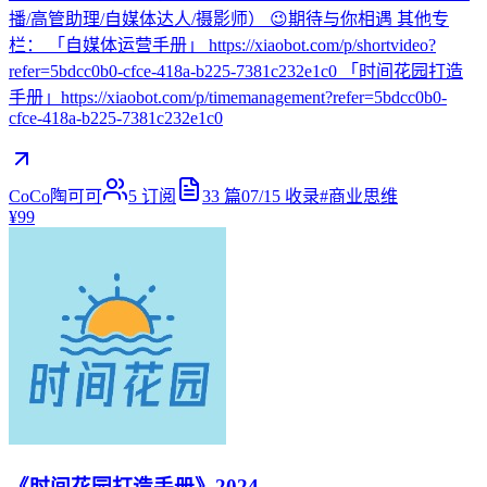
播/高管助理/自媒体达人/摄影师） 😉期待与你相遇 其他专
栏： 「自媒体运营手册」 https://xiaobot.com/p/shortvideo?
refer=5bdcc0b0-cfce-418a-b225-7381c232e1c0 「时间花园打造
手册」https://xiaobot.com/p/timemanagement?refer=5bdcc0b0-
cfce-418a-b225-7381c232e1c0
CoCo陶可可
5
订阅
33
篇
07/15
收录
#
商业思维
¥99
《时间花园打造手册》2024