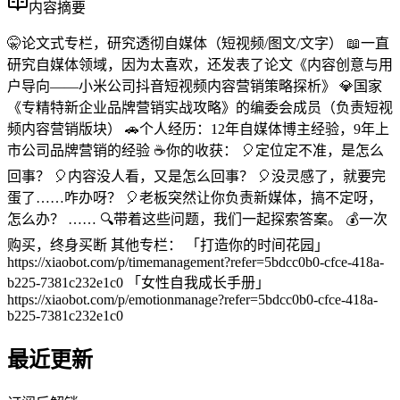
内容摘要
🤫论文式专栏，研究透彻自媒体（短视频/图文/文字） 📖一直
研究自媒体领域，因为太喜欢，还发表了论文《内容创意与用
户导向——小米公司抖音短视频内容营销策略探析》 💎国家
《专精特新企业品牌营销实战攻略》的编委会成员（负责短视
频内容营销版块） 🚗个人经历：12年自媒体博主经验，9年上
市公司品牌营销的经验 ☕你的收获： 🎈定位定不准，是怎么
回事？ 🎈内容没人看，又是怎么回事？ 🎈没灵感了，就要完
蛋了……咋办呀？ 🎈老板突然让你负责新媒体，搞不定呀，
怎么办？ …… 🔍带着这些问题，我们一起探索答案。 💰一次
购买，终身买断 其他专栏： 「打造你的时间花园」
https://xiaobot.com/p/timemanagement?refer=5bdcc0b0-cfce-418a-
b225-7381c232e1c0 「女性自我成长手册」
https://xiaobot.com/p/emotionmanage?refer=5bdcc0b0-cfce-418a-
b225-7381c232e1c0
最近更新