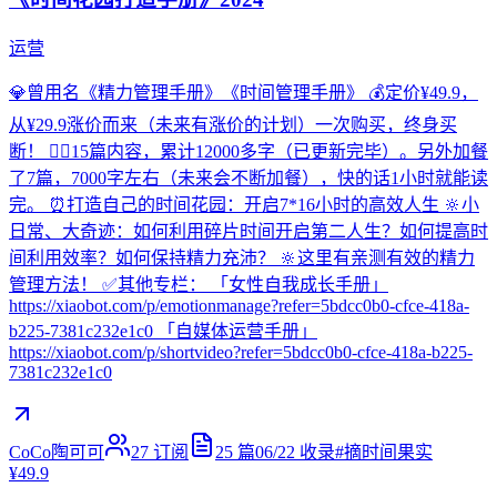
运营
💎曾用名《精力管理手册》《时间管理手册》 💰定价¥49.9，
从¥29.9涨价而来（未来有涨价的计划）一次购买，终身买
断！ ✍🏻15篇内容，累计12000多字（已更新完毕）。另外加餐
了7篇，7000字左右（未来会不断加餐），快的话1小时就能读
完。 ⏰打造自己的时间花园：开启7*16小时的高效人生 🔆小
日常、大奇迹：如何利用碎片时间开启第二人生？如何提高时
间利用效率？如何保持精力充沛？ 🔆这里有亲测有效的精力
管理方法！ ✅其他专栏： 「女性自我成长手册」
https://xiaobot.com/p/emotionmanage?refer=5bdcc0b0-cfce-418a-
b225-7381c232e1c0 「自媒体运营手册」
https://xiaobot.com/p/shortvideo?refer=5bdcc0b0-cfce-418a-b225-
7381c232e1c0
CoCo陶可可
27
订阅
25
篇
06/22
收录
#
摘时间果实
¥49.9