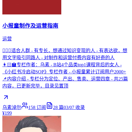
小报童制作及运营指南
运营
💁🏻‍♀️适合人群 - 有专长，想通过知识变现的人 - 有表达欲，想
用文字吸引同路人 - 对制作和运营付费内容有好奇的人
👩🏻‍🏫专栏作者：乌素 - B站4个品类top1课程背后的女人 -
《小红书冷启动SOP》专栏作者 - 小报童累计订阅用户2000+
📌内容介绍 - 专栏分为定位、产出、售卖、运营四章 - 共25篇
内容，已更新完毕，目录见置顶
乌素淖尔
158
订阅
28
篇
03/07
收录
¥199