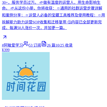
30+，服务学员过万。 🌱做有温度的运营人，用生命影响生
命。 🌱从这份小册，你将收获： ◽ 通用的社群运营步骤详解
和案例分享； ◽ 运营人必备的宝藏工具推荐及使用教程； ◽ 用
拆解能力助力运营SOP收集和迁移复用 🤔内容已全部更新完
成，每满50人涨价一次，并加更一篇。
#阿敏爱学习
53
订阅
26
篇
10/25
收录
¥399