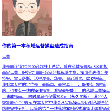
你的第一本私域运营操盘速成指南
运营
我是前连锁TOP100商超线上总监，曾在私域头部SaaS公司担
商家运营，服务过1000+商家经营私域生意，操盘代表作：美
特好、雷克萨斯、活得漂亮、华美、谱尼测试、健姿妍等。
我对本专栏的定位是：最简单、最容易上手、既要有顶层策
略，也要有一线的操作指导，看完最好能上手的私域运营操盘
手速成指南。 -限时早鸟价仅需39.9元（永久买断） -满200人
恢复原价至199元 在本专栏中我会从实际操盘经历对私域全链
路做完整分析，以策略结合一线落地案例形式演绎让你看完就