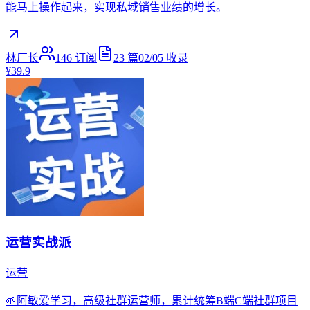
能马上操作起来，实现私域销售业绩的增长。
林厂长
146
订阅
23
篇
02/05
收录
¥39.9
运营实战派
运营
🌱阿敏爱学习，高级社群运营师，累计统筹B端C端社群项目