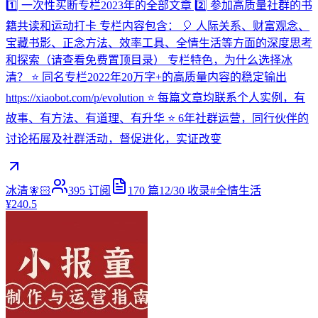
1️⃣ 一次性买断专栏2023年的全部文章 2️⃣ 参加高质量社群的书
籍共读和运动打卡 专栏内容包含： 🎈 人际关系、财富观念、
宝藏书影、正念方法、效率工具、全情生活等方面的深度思考
和探索（请查看免费置顶目录） 专栏特色，为什么选择冰
清？ ⭐ 同名专栏2022年20万字+的高质量内容的稳定输出
https://xiaobot.com/p/evolution ⭐ 每篇文章均联系个人实例，有
故事、有方法、有道理、有升华 ⭐ 6年社群运营，同行伙伴的
讨论拓展及社群活动，督促进化，实证改变
冰清🧚🏻
395
订阅
170
篇
12/30
收录
#
全情生活
¥240.5