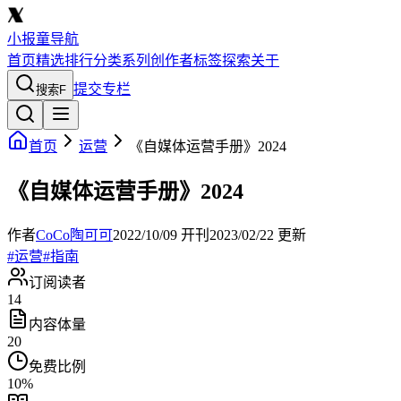
小报童导航
首页
精选
排行
分类
系列
创作者
标签
探索
关于
提交专栏
搜索
F
首页
运营
《自媒体运营手册》2024
《自媒体运营手册》2024
作者
CoCo陶可可
2022/10/09
开刊
2023/02/22
更新
#
运营
#
指南
订阅读者
14
内容体量
20
免费比例
10
%