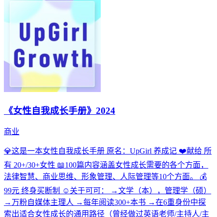
《女性自我成长手册》2024
商业
💎这是一本女性自我成长手册 原名：UpGirl 养成记 ❤️献给 所
有 20+/30+女性 📖100篇内容涵盖女性成长需要的各个方面，
法律智慧、商业思维、形象管理、人际管理等10个方面。 💰
99元 终身买断制 ☺️关于可可： →文学（本），管理学（硕）
→万粉自媒体主理人 →每年阅读300+本书 →在6重身份中探
索出适合女性成长的通用路径（曾经做过英语老师/主持人/主