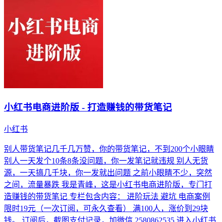
小红书电商进阶版 - 打造赚钱的带货笔记
小红书
别人带货笔记几千几万赞，你的带货笔记，不到200个小眼睛
别人一天发个10条8条没问题，你一发笔记就违规 别人无货
源，一天搞几千块，你一发就出问题 之前小眼睛不少，突然
之间，流量暴跌 我是青峰，这是小红书电商进阶版，专门打
造赚钱的带货笔记 专栏包含内容： 进阶玩法 避坑 电商案例
限时19元（一次订阅，可永久查看） 满100人，涨价到29块
钱。 订阅后，截图支付记录，加微信 2580862535 进入小红书