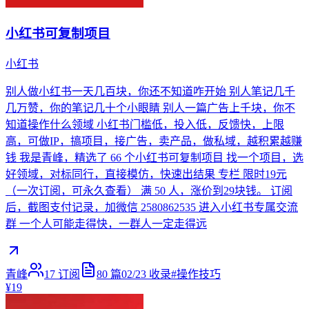
小红书可复制项目
小红书
别人做小红书一天几百块，你还不知道咋开始 别人笔记几千
几万赞，你的笔记几十个小眼睛 别人一篇广告上千块，你不
知道操作什么领域 小红书门槛低，投入低，反馈快，上限
高，可做IP，搞项目，接广告，卖产品，做私域，越积累越赚
钱 我是青峰，精选了 66 个小红书可复制项目 找一个项目，选
好领域，对标同行，直接模仿，快速出结果 专栏 限时19元
（一次订阅，可永久查看） 满 50 人，涨价到29块钱。 订阅
后，截图支付记录，加微信 2580862535 进入小红书专属交流
群 一个人可能走得快，一群人一定走得远
青峰
17
订阅
80
篇
02/23
收录
#
操作技巧
¥19