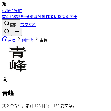
小报童导航
首页
精选
排行
分类
系列
创作者
标签
探索
关于
提交专栏
搜索
F
首页
创作者
青峰
青峰
共
2
个专栏，累计
123
订阅、
132
篇文章。