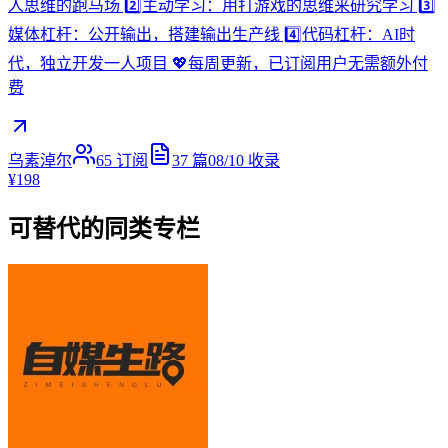
人思维的跑马场 2️⃣主动学习：用打游戏的思维来研究学习 3️⃣
媒体杠杆：公开输出，搭建输出生产线 4️⃣代码杠杆：AI时
代，独立开发一人项目 💖每周更新，已订阅用户无需额外付
费
乌素淖尔
65
订阅
37
篇
08/10
收录
¥198
可替代的同类专栏