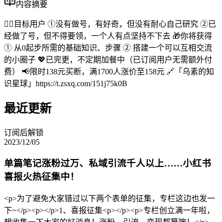
内容摘要
🙋‍♀️目标用户 ①没有做号，有好奇，但没有耐心自己研究 ②已
经做了号，但不得要领，一个人有点坚持不下去 🎁你将获得
① 从0起步所需的基础知识、步骤 ② 搭建一个可以互相交流
的小圈子 💖已完更，不定期加餐中（已订阅用户无需额外付
费） 📢限时138元买断，满1700人涨价至158元 🔗「乌素的知
识星球」https://t.zsxq.com/151j75k0B
最近更新
订阅后解锁
2023/12/05
单篇笔记涨粉过万、私域引流千人以上……小红书
喜报火热征集中！
<p>为了避免大家错过以下两个表单的征集，专栏这边也发一
下~</p><p></p>1、喜报征集<p></p><p>专栏创立满一年啦，