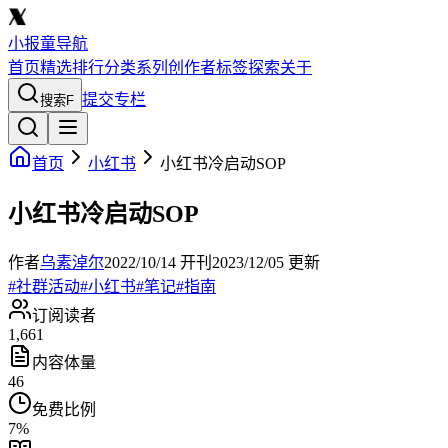
小报童导航
首页
精选
排行
分类
系列
创作者
标签
探索
关于
提交专栏
搜索
F
首页
小红书
小红书冷启动SOP
小红书冷启动SOP
作者
乌素淖尔
2022/10/14
开刊
2023/12/05
更新
#
社群活动
#
小红书
#
笔记
#
指南
订阅读者
1,661
内容体量
46
免费比例
7
%