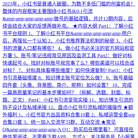
2023年，小红书是普通人破圈，为数不多低门槛的创富机会！
整体的内容框架主要围绕小红书从0-1引流
&amp;amp;amp;amp;amp;做号的基础逻辑，共计12期内容，后
续会结合大家的反馈再做补充。 ★内容大纲 Part1：了解小红
书平台规则 1、了解小红书平台&amp;amp;amp;amp;amp;用户
后，再强化一个认知 2、小红书推荐算法机制的秘密 3、小红
书的流量入口都有哪些？ 4、做小红书必关注的官方网站和官
方薯 5、账号/笔记违规常见原因及监测工具 Part2：做好对标
快速起号 6、找好对标账号就完事了么？哪些渠道可以找合适
对标？ 7、对标具体看哪些维度？如何快速复制? Part3：小红
书引流基础搭建 8、知识博主账号定位怎么做？ 9、账号基础
四件套（头像、背景图、简介、昵称）如何设置？ 10、完成
一篇高质量笔记的基本步骤如何？（拆解、选题、封面、标
题、正文） Part4：小红书引流变现实操 11、知识博主引流的
钩子设计及私域承接 12、盘点小红书引流私域的骚操作 ★额
外福利 1、小红书官方出品资料合集10套 2、私域运营全套sop
合集23套 3、统一加入交流学习群，互动交流 ★常见
Q&amp;amp;amp;amp;amp;A Q1：购买后在哪里看？ 可直接在
微信里阅读，不需要下载APP。 方式A：关注服务号【小报童