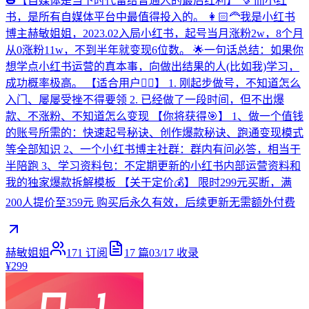
🎃【自媒体是当下时代留给普通人的最后红利】 🍠 而小红
书，是所有自媒体平台中最值得投入的。 👩🏻‍🦰我是小红书
博主赫敏姐姐，2023.02入局小红书，起号当月涨粉2w，8个月
从0涨粉11w，不到半年就变现6位数。 🌟一句话总结：如果你
想学点小红书运营的真本事，向做出结果的人(比如我)学习，
成功概率极高。 【适合用户✌🏻】 1. 刚起步做号，不知道怎么
入门、屡屡受挫不得要领 2. 已经做了一段时间，但不出爆
款、不涨粉、不知道怎么变现 【你将获得🎯】 1、做一个值钱
的账号所需的：快速起号秘诀、创作爆款秘诀、跑通变现模式
等全部知识 2、一个小红书博主社群：群内有问必答，相当于
半陪跑 3、学习资料包：不定期更新的小红书内部运营资料和
我的独家爆款拆解模板 【关于定价💰】 限时299元买断，满
200人提价至359元 购买后永久有效，后续更新无需额外付费
赫敏姐姐
171
订阅
17
篇
03/17
收录
¥299