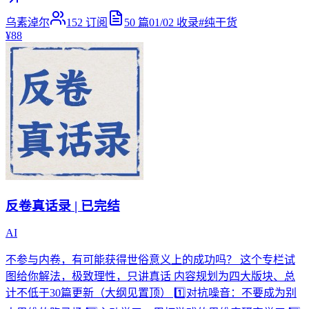
乌素淖尔
152
订阅
50
篇
01/02
收录
#
纯干货
¥88
反卷真话录 | 已完结
AI
不参与内卷，有可能获得世俗意义上的成功吗？ 这个专栏试
图给你解法，极致理性，只讲真话 内容规划为四大版块、总
计不低于30篇更新（大纲见置顶） 1️⃣对抗噪音：不要成为别