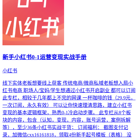
新手小红书0-1运营变现实战手册
小红书
线下实体老板想要线上获客 传统电商/微商私域老板想入局小
红书电商 职场人/宝妈/学生想通过小红书开启副业 都可以订阅
此专栏，相较于几年都上不完的网课 一杯咖啡的钱（29.9元，
一次订阅，永久有效） 可以让你快速理清思路，建立小红书
变现的基本逻辑框架，熟悉0-1冷启动步骤。 此专栏从8个板
块的内容，包含（认知，变现，内容，账号运营，案例拆解
等），至少36条小红书实战干货； 订阅福利： 截图支付记
录，加微信cxx16161818，领取4份新手起号模板（表格） 没