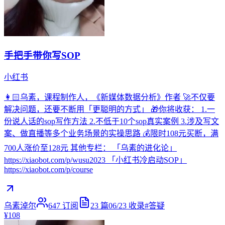
手把手带你写SOP
小红书
👩🏻乌素，课程制作人，《新媒体数据分析》作者 🚀不仅要
解决问题，还要不断用「更聪明的方式」 🎁你将收获： 1.一
份说人话的sop写作方法 2.不低于10个sop真实案例 3.涉及写文
案、做直播等多个业务场景的实操思路 💰限时108元买断，满
700人涨价至128元 其他专栏： 「乌素的进化论」
https://xiaobot.com/p/wusu2023 「小红书冷启动SOP」
https://xiaobot.com/p/course
乌素淖尔
647
订阅
23
篇
06/23
收录
#
答疑
¥108