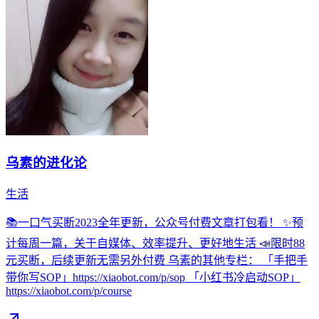
乌素的进化论
生活
📚一口气买断2023全年更新，公众号付费文章打包看！ ✨预
计每周一篇，关于自媒体、效率提升、更好地生活 📣限时88
元买断，后续更新无需另外付费 乌素的其他专栏： 「手把手
带你写SOP」https://xiaobot.com/p/sop 「小红书冷启动SOP」
https://xiaobot.com/p/course