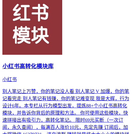
小红书高转化模块库
小红书
别人笔记上万赞，你的笔记没人看 别人笔记 V 加爆，你的笔
记看完走 别人笔记有钱赚，你的笔记难变现 我是大辉，行为
设计6年。本专栏从行为模型出发，提炼88+个小红书高转化
模块，并告诉你背后的原理和方法。 你可使用这些模块，快
速拼接出有吸引力，高转化笔记。 限时69元买断（一次订
阅，永久查阅），每满百人涨价10元，先定先赚 订阅后，加