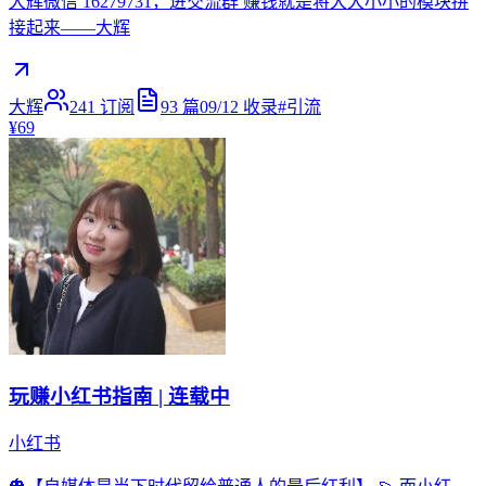
大辉微信 16279731，进交流群 赚钱就是将大大小小的模块拼
接起来——大辉
大辉
241
订阅
93
篇
09/12
收录
#
引流
¥69
玩赚小红书指南 | 连载中
小红书