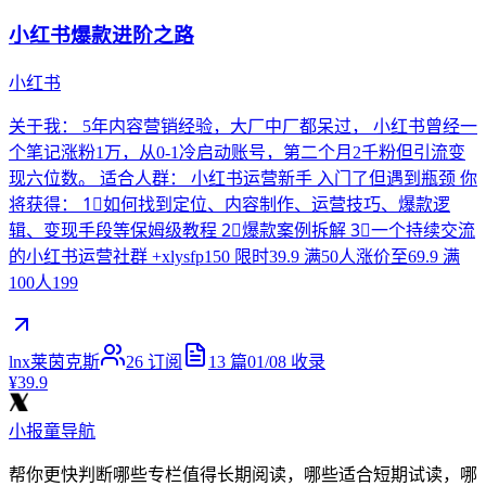
小红书爆款进阶之路
小红书
关于我： 5年内容营销经验，大厂中厂都呆过， 小红书曾经一
个笔记涨粉1万，从0-1冷启动账号，第二个月2千粉但引流变
现六位数。 适合人群： 小红书运营新手 入门了但遇到瓶颈 你
将获得： 1⃣️如何找到定位、内容制作、运营技巧、爆款逻
辑、变现手段等保姆级教程 2⃣️爆款案例拆解 3⃣️一个持续交流
的小红书运营社群 +xlysfp150 限时39.9 满50人涨价至69.9 满
100人199
lnx莱茵克斯
26
订阅
13
篇
01/08
收录
¥39.9
小报童导航
帮你更快判断哪些专栏值得长期阅读，哪些适合短期试读，哪