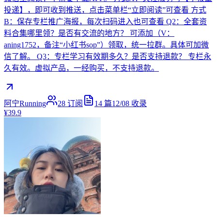
投递】，即可收到推送，点击菜单栏“立即阅读”可查看 方式
B：保存专栏推广海报，每次扫码进入也可查看 Q2：全套资
料合集哪里领？是否有交流的地方？ 可添加（V：
aning1752，备注“小红书sop”）领取，统一拉群。具体可加微
信了解。 Q3：专栏学习有效期多久？是否支持退款？ 专栏永
久有效。虚拟产品，一经购买，不支持退款。
阿宁Running
28
订阅
14
篇
12/08
收录
¥39.9