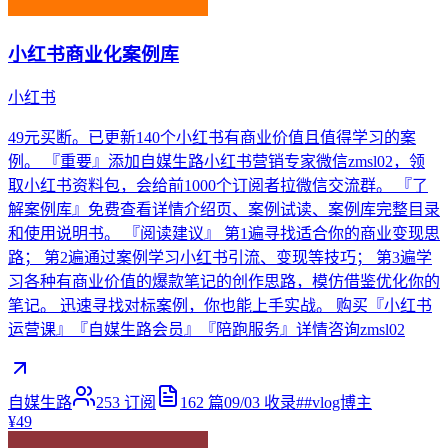
小红书商业化案例库
小红书
49元买断。已更新140个小红书有商业价值且值得学习的案
例。 『重要』添加自媒生路小红书营销专家微信zmsl02，领
取小红书资料包，会给前1000个订阅者拉微信交流群。 『了
解案例库』免费查看详情介绍页、案例试读、案例库完整目录
和使用说明书。 『阅读建议』 第1遍寻找适合你的商业变现思
路； 第2遍通过案例学习小红书引流、变现等技巧； 第3遍学
习各种有商业价值的爆款笔记的创作思路，模仿借鉴优化你的
笔记。 迅速寻找对标案例，你也能上手实战。 购买『小红书
运营课』『自媒生路会员』『陪跑服务』详情咨询zmsl02
自媒生路
253
订阅
162
篇
09/03
收录
#
#vlog博主
¥49