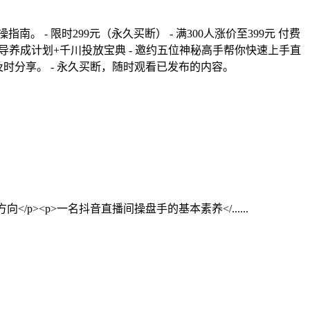
- 限时299元（永久买断） - 满300人涨价至399元 付费
编导养成计划+千川投放宝典 - 邀约五位神秘高手帮你快速上手直
时分享。 - 永久买断，随时观看已发布的内容。
向</p><p>一名抖音直播间操盘手的基本素养</......