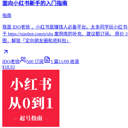
面向小红书新手的入门指南
指南
我是 IDO老徐 ，小红书是赚钱人必备平台。太多同学玩小红
于 https://xiaobot.com/p/xhs 案例库的补充，建议都订阅
图，解锁「定向朋友圈和资料包」
IDO老徐
500
订阅
5
篇
11/09
收录
¥18.93