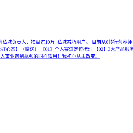
私域负责人，操盘过10万+私域减脂用户。 目前从0转行营养
态】（赠送） 【01】个人赛道定位梳理 【02】3大产品服务打
启个人事业遇到瓶颈的同样适用！我初心从未改变。