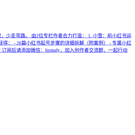
少走弯路。 由2位专栏作者合力打造： 1. 小雪：前小红书运
将获得： - 26篇小红书起号步骤的详细拆解（附案例） - 专属小红
阅后请添加微信：lizstudy，加入创作者交流群，一起行动