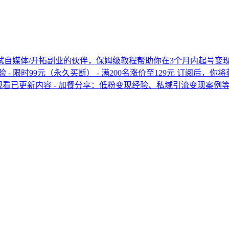
自媒体/开拓副业的伙伴，保姆级教程帮助你在3个月内起号变现，
- 限时99元（永久买断） - 满200名涨价至129元 订阅后，你
看已更新内容 - 加餐分享：低粉变现经验、私域引流变现案例等 订