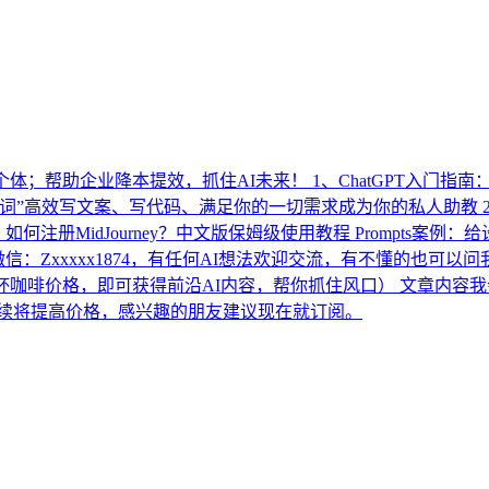
体；帮助企业降本提效，抓住AI未来！ 1、ChatGPT入门指
使用“提示词”高效写文案、写代码、满足你的一切需求成为你的私人助教
使用：如何注册MidJourney？中文版保姆级使用教程 Prompt
：Zxxxxx1874，有任何AI想法欢迎交流，有不懂的也可以问我
（一杯咖啡价格，即可获得前沿AI内容，帮你抓住风口） 文章内容
后续将提高价格，感兴趣的朋友建议现在就订阅。