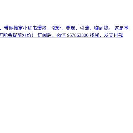
 1，带你搞定小红书爆款，涨粉，变现，引流，赚到钱。 这是基
着人数增长可能会提前涨价） 订阅后，微信 957863300 找我，发支付截