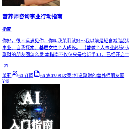
营养师咨询事业行动指南
指南
你好，很幸运遇见你，你叫我茉莉就好～我以前是轻食减脂品牌
事业、自我探索、基层女性个人成长。 【营做个人事业必练9大好心
聚财的朋友圈怎么发 本指南不仅仅只是给新手0-1，已经开
茉莉
60
订阅
66
篇
03/08
收录
#
打造聚财的营养师朋友圈
¥49