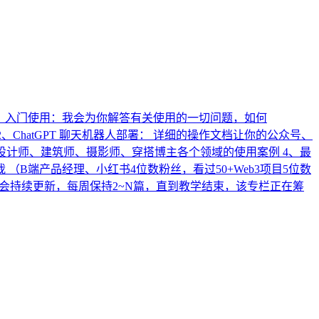
南： 入门使用：我会为你解答有关使用的一切问题，如何
 2、ChatGPT 聊天机器人部署： 详细的操作文档让你的公众号、
s案例：给设计师、建筑师、摄影师、穿搭博主各个领域的使用案例 4、最
 （B端产品经理、小红书4位数粉丝，看过50+Web3项目5位数
我会持续更新，每周保持2~N篇，直到教学结束，该专栏正在筹