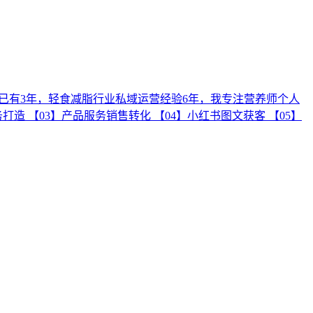
师已有3年，轻食减脂行业私域运营经验6年，我专注营养师个人
造 【03】产品服务销售转化 【04】小红书图文获客 【05】