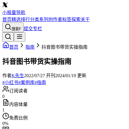
小报童导航
首页
精选
排行
分类
系列
创作者
标签
探索
关于
提交专栏
搜索
F
首页
指南
抖音图书带货实操指南
抖音图书带货实操指南
作者
K先生
2022/07/27
开刊
2024/01/19
更新
#
小红书
#
案例库
#
指南
订阅读者
0
内容体量
1
免费比例
0
%