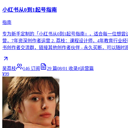
小红书从0到1起号指南
指南
专为新手定制的「小红书从0到1起号指南」，适合每一位想尝试
营，7年资深创作者运营 2. 荔枝：课程设计师，4年教育行业经验 
书创作者交流群，链接其他创作者伙伴 - 永久买断，可以随时观
吴荔枝
146
订阅
29
篇
08/01
收录
#
运营篇
¥99