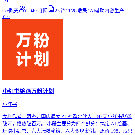
sky陈天
1,040
订阅
23
篇
11/28
收录
#
AI辅助内容生产
¥16
小红书绘画万粉计划
小红书
专栏作者：阿杰，国内最大 AI 社群合伙人，60 天小红书涨粉
破万，播放破百万。 小册主要分为四个部分：搞定 AI 绘画、
玩赚小红书、六大涨粉秘籍、六大变现案例。 原价 198，现只