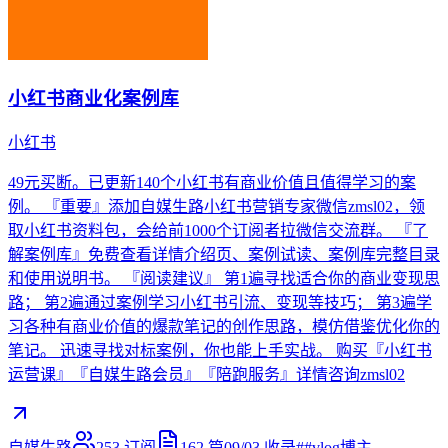
小红书商业化案例库
小红书
49元买断。已更新140个小红书有商业价值且值得学习的案
例。 『重要』添加自媒生路小红书营销专家微信zmsl02，领
取小红书资料包，会给前1000个订阅者拉微信交流群。 『了
解案例库』免费查看详情介绍页、案例试读、案例库完整目录
和使用说明书。 『阅读建议』 第1遍寻找适合你的商业变现思
路； 第2遍通过案例学习小红书引流、变现等技巧； 第3遍学
习各种有商业价值的爆款笔记的创作思路，模仿借鉴优化你的
笔记。 迅速寻找对标案例，你也能上手实战。 购买『小红书
运营课』『自媒生路会员』『陪跑服务』详情咨询zmsl02
自媒生路
253
订阅
162
篇
09/03
收录
#
#vlog博主