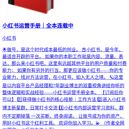
小红书运营手册｜全本连载中
小红书
🌟做号，是这个时代成本最低的创业。 📕小红书，是今年，
最适合开辟的平台。 如果你的本职工作就是内容、流量、表
达，那么来小红书吧，这里有远超其他平台的用户质量和付费
能力； 如果你有另外的行当，那更应该做小红书——你的专
业能力，找对方法运营，在小红书，如入无人之境。 🪐这里
是以内容平台产品经理和7年副业博主的双重视角讲给你听的
整体逻辑和实战经验——小红书运营手册全本。 【订阅后你
可以】 1️⃣获得做小红书的核心技能｜工作方法 2️⃣进入小红书
博主新星群，日常打卡交流 3️⃣小红书内部运营学习资料，群
内不定期掉落 一次买断，终身阅读。 让账号成为你的资产，
用好小红书这个红利工具。 欢迎你加入学习。💫 （作者全网