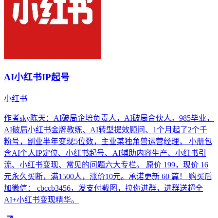
AI小红书IP起号
小红书
作者sky陈天：AI破局企培负责人，AI破局合伙人。985毕业，
AI破局小红书金牌教练、AI转型提效顾问、1个月起了2个千
粉号，副业半年变现5位数，主业某独角兽运营经理， 小册包
含AI个人IP定位、小红书起号、AI辅助内容生产、小红书引
流、小红书变现、常见的问题六大专栏。 原价 199，现价 16
元永久买断，满1500人，涨价10元。承诺更新 60 篇！ 购买后
加微信： cbccb3456，发支付截图，拉你进群，进群送超全
AI+小红书变现精华。