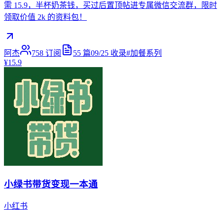
需 15.9，半杯奶茶钱，买过后置顶帖进专属微信交流群，限时
领取价值 2k 的资料包！
阿杰
758
订阅
55
篇
09/25
收录
#
加餐系列
¥15.9
小绿书带货变现一本通
小红书