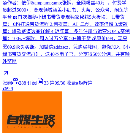
📖作者：依伊&amp;amp;amp;张娴，全网粉丝40万+，付费学
员超过5000+，变现领域涵盖小红书、头条、公众号、闲鱼等
平台 📖首次揭秘小绿书带货变现独家秘籍5大板块： 1.带货
篇： 0粉打通带货流程 2.创提篇：AI+二创，效率倍增 3.爆款
篇：爆款赛道选品详解 4.矩阵篇：多号注册与运营SOP 5.案例
篇：100w+爆款，周入过万分享 50+篇干货 💰原价699，现只
需69.9永久买断。加微信zddzscz，凭购买截图，邀你加入【小
绿书带货交流群】，送40本电子书，分享得50%分佣，并有额
外奖励
张娴
288
订阅
33
篇
09/30
收录
#
矩阵篇
¥69.9