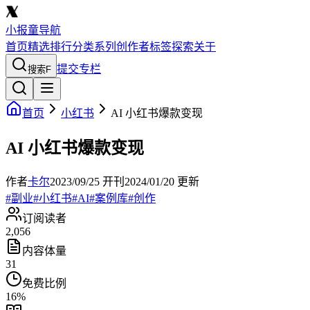
小报童导航
首页
精选
排行
分类
系列
创作者
标签
探索
关于
提交专栏
搜索
F
首页
小红书
AI 小红书爆款变现
AI 小红书爆款变现
作者
卡尔
2023/09/25
开刊
2024/01/20
更新
#
副业
#
小红书
#
AI
#
案例库
#
创作
订阅读者
2,056
内容体量
31
免费比例
16
%