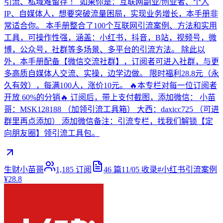
引流、私域难留存 ！ 如果你是：互联网副业/创业者、个人
IP、自媒体人，想要突破流量困局，实现业务增长，本手册非
常适合你。 本手册整合了100个互联网引流案例、方法和实用
工具，可操作性强，涵盖：小红书，抖音，B站，视频号，微
博，公众号，社群等多场景、多平台的引流方法。 除此以
外，本手册配备【微信交流社群】，订阅者可进入社群，与更
多高质自媒体人交流、实操，边学边做。 限时福利28.8元（永
久有效），每满100人，涨价10元。 🔥本专栏对每一位订阅者
开放 60%的分销🔥 订阅后，带上支付截图，添加微信： 小苗
哥：MSK128188 （加领引流工具箱） 大西：daxicc725 （可进
群里再点添加） 添加微信备注：引流专栏，找我们解锁【定
向朋友圈】领引流工具包。
生财小苗哥
1,185
订阅
46
篇
11/05
收录
#
小红书引流案例
¥28.8