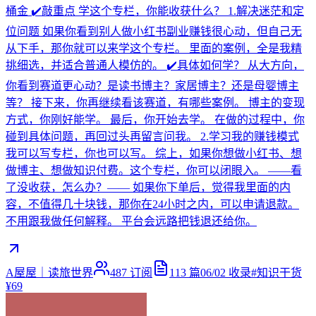
桶金 ✔️敲重点 学这个专栏，你能收获什么？ 1.解决迷茫和定
位问题 如果你看到别人做小红书副业赚钱很心动，但自己无
从下手，那你就可以来学这个专栏。 里面的案例，全是我精
挑细选，并适合普通人模仿的。 ✔️具体如何学？ 从大方向，
你看到赛道更心动？是读书博主？家居博主？还是母婴博主
等？ 接下来，你再继续看该赛道，有哪些案例。 博主的变现
方式，你刚好能学。 最后，你开始去学。 在做的过程中，你
碰到具体问题，再回过头再留言问我。 2.学习我的赚钱模式
我可以写专栏，你也可以写。 综上，如果你想做小红书、想
做博主、想做知识付费。这个专栏，你可以闭眼入。 ——看
了没收获，怎么办？—— 如果你下单后，觉得我里面的内
容，不值得几十块钱，那你在24小时之内，可以申请退款。
不用跟我做任何解释。 平台会远路把钱退还给你。
A屋屋｜读旅世界
487
订阅
113
篇
06/02
收录
#
知识干货
¥69