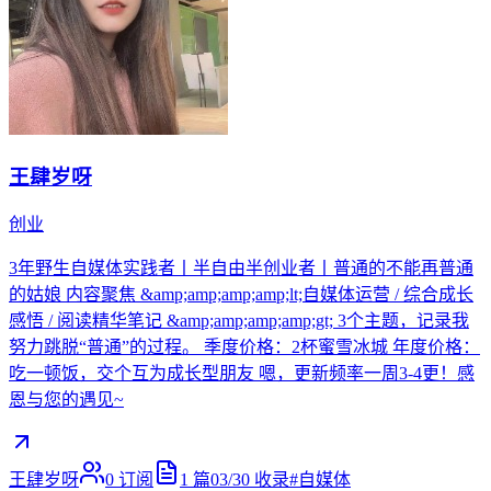
王肆岁呀
创业
3年野生自媒体实践者丨半自由半创业者丨普通的不能再普通
的姑娘 内容聚焦 &amp;amp;amp;amp;lt;自媒体运营 / 综合成长
感悟 / 阅读精华笔记 &amp;amp;amp;amp;gt; 3个主题，记录我
努力跳脱“普通”的过程。 季度价格：2杯蜜雪冰城 年度价格：
吃一顿饭，交个互为成长型朋友 嗯，更新频率一周3-4更！感
恩与您的遇见~
王肆岁呀
0
订阅
1
篇
03/30
收录
#
自媒体