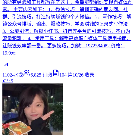
的所有经验和工具都写在了这里，希望能帮到你实现自媒体创
富。 主要内容如下： 1、微信技巧：解锁正确的朋友圈、社
群、引流技巧，打造持续赚钱的个人微信。 2、写作技巧：解
锁公众号排版、输出、爆款技巧，学会赚钱的记录式写作法
3、公域引流：解锁小红书、抖音等平台的引流技巧，不再为
流量犯难。 4、常用工具：解锁高效率自媒体工具使用指南，
让赚钱效率翻一番。 更多技巧，加微：1972584082 价格：
19.9元
1102-水龙
6,825
订阅
104
篇
10/26
收录
¥19.9