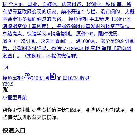
玩 个人IP，副业，自媒体，内容付费，轻创业，私域 等。所
有想靠互联网变现的玩家，绕不开这个专栏。没订阅的，大概
率会走很多我们趟过的弯路 。 摸鱼掌柜 手工精选【108个蓝
海虚拟资源丨案例库】，挖掘各领域闷声发财的轻资产玩法，
总结亮点，快速学习or精准复制。 原价199。限时优惠
39.9（一次订阅，永久可查阅）。 满1000人，涨价至59.9 订阅
后，凭截图支付记录，微信523186843 找 掌柜 解锁【定向朋
友圈】。（案例库，不提供微信群）
摸鱼掌柜¹
580
订阅
88
篇
10/24
收录
¥39.9
小报童导航
帮你更快判断哪些专栏值得长期阅读，哪些适合短期试读，哪
些值得放进收藏夹慢慢筛。
快速入口