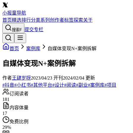
小报童导航
首页
精选
排行
分类
系列
创作者
标签
探索
关于
提交专栏
搜索
F
首页
案例库
自媒体变现N+案例拆解
自媒体变现N+案例拆解
作者
王肆岁呀
2023/04/23
开刊
2024/02/04
更新
#
抖音
#
小红书
#
其他平台
#
设计
#
阅读
#
副业
#
案例库
#
项目
订阅读者
181
内容体量
17
免费比例
29
%