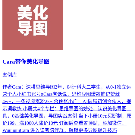
Cara带你美化导图
案例库
作者Cara：深耕思维导图2年，04计科大二学生，从0-1独立运
营个人小红书账号#Cara有话说，思维导图爆款笔记赞藏
4w+，一条视频涨粉2k+ 合伙张小广：AI破局初创合伙人，提
示词教练 小册共4个专栏：思维导图的妙处，认识美化导图工
具，0基础美化导图，导图实战案例 当下小册10元买断制，原
价199，满1000人涨价10元 订阅后查看置顶贴，添加微信：
WuuuuuiCara 进入读者陪伴群，解锁更多导图提升技巧