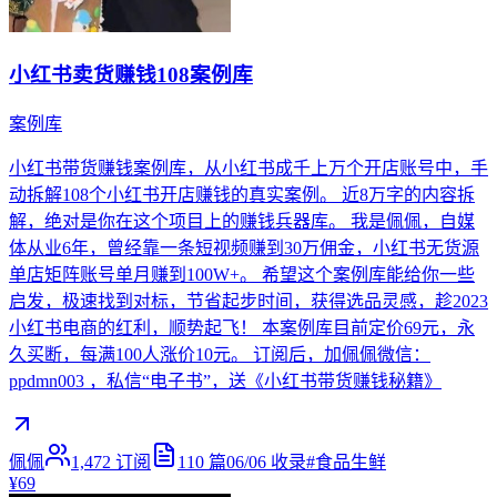
小红书卖货赚钱108案例库
案例库
小红书带货赚钱案例库，从小红书成千上万个开店账号中，手
动拆解108个小红书开店赚钱的真实案例。 近8万字的内容拆
解，绝对是你在这个项目上的赚钱兵器库。 我是佩佩，自媒
体从业6年，曾经靠一条短视频赚到30万佣金，小红书无货源
单店矩阵账号单月赚到100W+。 希望这个案例库能给你一些
启发，极速找到对标，节省起步时间，获得选品灵感，趁2023
小红书电商的红利，顺势起飞！ 本案例库目前定价69元，永
久买断，每满100人涨价10元。 订阅后，加佩佩微信：
ppdmn003 ，私信“电子书”，送《小红书带货赚钱秘籍》
佩佩
1,472
订阅
110
篇
06/06
收录
#
食品生鲜
¥69