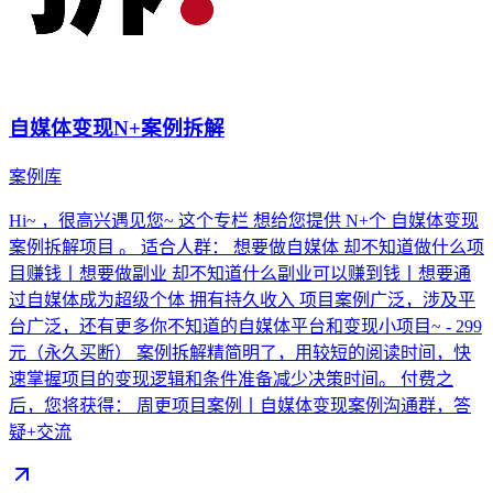
自媒体变现N+案例拆解
案例库
Hi~ ，很高兴遇见您~ 这个专栏 想给您提供 N+个 自媒体变现
案例拆解项目 。 适合人群： 想要做自媒体 却不知道做什么项
目赚钱丨想要做副业 却不知道什么副业可以赚到钱丨想要通
过自媒体成为超级个体 拥有持久收入 项目案例广泛，涉及平
台广泛，还有更多你不知道的自媒体平台和变现小项目~ - 299
元（永久买断） 案例拆解精简明了，用较短的阅读时间，快
速掌握项目的变现逻辑和条件准备减少决策时间。 付费之
后，您将获得： 周更项目案例丨自媒体变现案例沟通群，答
疑+交流