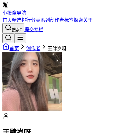
小报童导航
首页
精选
排行
分类
系列
创作者
标签
探索
关于
提交专栏
搜索
F
首页
创作者
王肆岁呀
王肆岁呀