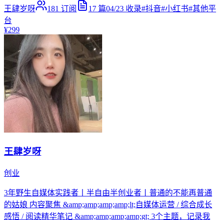
王肆岁呀
181
订阅
17
篇
04/23
收录
#
抖音
#
小红书
#
其他平
台
¥299
王肆岁呀
创业
3年野生自媒体实践者丨半自由半创业者丨普通的不能再普通
的姑娘 内容聚焦 &amp;amp;amp;amp;lt;自媒体运营 / 综合成长
感悟 / 阅读精华笔记 &amp;amp;amp;amp;gt; 3个主题，记录我