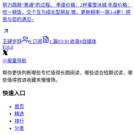
努力跳脱“普通”的过程。 季度价格：2杯蜜雪冰城 年度价格：
吃一顿饭，交个互为成长型朋友 嗯，更新频率一周3-4更！感
恩与您的遇见~
王肆岁呀
0
订阅
1
篇
03/30
收录
#
自媒体
¥18.8
小报童导航
帮你更快判断哪些专栏值得长期阅读，哪些适合短期试读，哪
些值得放进收藏夹慢慢筛。
快速入口
首页
精选
排行
分类