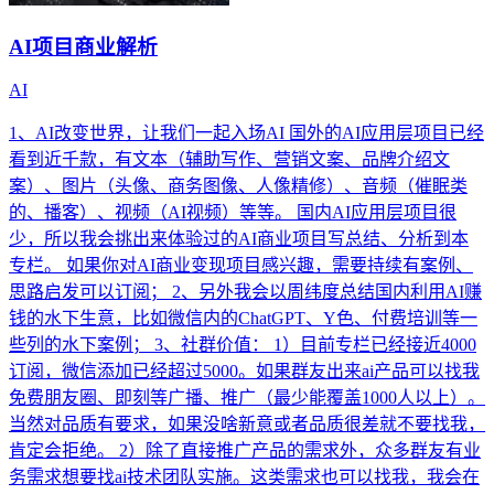
AI项目商业解析
AI
1、AI改变世界，让我们一起入场AI 国外的AI应用层项目已经
看到近千款，有文本（辅助写作、营销文案、品牌介绍文
案）、图片（头像、商务图像、人像精修）、音频（催眠类
的、播客）、视频（AI视频）等等。 国内AI应用层项目很
少，所以我会挑出来体验过的AI商业项目写总结、分析到本
专栏。 如果你对AI商业变现项目感兴趣，需要持续有案例、
思路启发可以订阅； 2、另外我会以周纬度总结国内利用AI赚
钱的水下生意，比如微信内的ChatGPT、Y色、付费培训等一
些列的水下案例； 3、社群价值： 1）目前专栏已经接近4000
订阅，微信添加已经超过5000。如果群友出来ai产品可以找我
免费朋友圈、即刻等广播、推广（最少能覆盖1000人以上）。
当然对品质有要求，如果没啥新意或者品质很差就不要找我，
肯定会拒绝。 2）除了直接推广产品的需求外，众多群友有业
务需求想要找ai技术团队实施。这类需求也可以找我，我会在