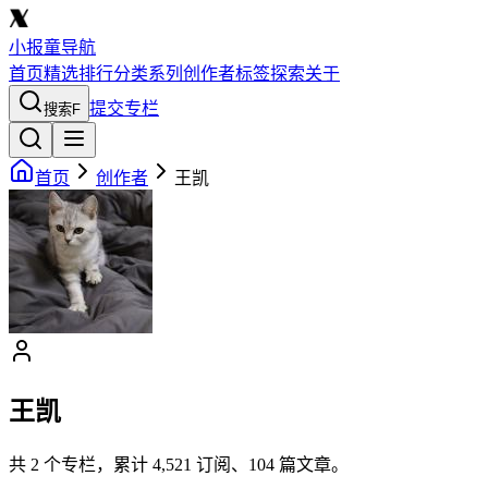
小报童导航
首页
精选
排行
分类
系列
创作者
标签
探索
关于
提交专栏
搜索
F
首页
创作者
王凯
王凯
共
2
个专栏，累计
4,521
订阅、
104
篇文章。