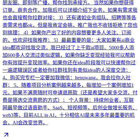
朋友圈、即刻等广播，帮你找到承接方。 当然如果你想获得
订单、商务合作，加我后可以详细介绍下业务，如果有需求我
也会直接帮你拉群对接； 3）还有诸如业务组队、招聘等等各
类需求也都ok，但是我肯定会挑，推广我也不收钱拒绝了您也
别挑理； 4）如果你产出了好的内容想要更多人关注、订阅
的，也欢迎找我推荐； 5）最最重要的是：大家如果有ai商业
idea都欢迎找我交流，我已经过了上千款ai项目、5000多人添
加600多人交流过类似逻辑，如果你缺乏变现经验我可以帮助
你有效提升变现效率。如果你还在idea阶段我可以快速帮你过
一遍逻辑误区或者给你拉群找到有类似idea的人深度交流；
4、购买完专栏一定要加我微信：henuwang，我会拉你入社
群； 5、随着项目分析案例越来越多，每增加一个案例增加1
元，如果不满意随时可申请退原款（还是希望大家多交流，付
费是筛选交流意愿的方式）； 个人背景：持续创业者，互联
网最早做过语音助手、SaaS、短视频等，后创业做增长服务、
web3等，目前ALL in AI，十分相信AI是未来多年最重要的机
会，AI会改变世界。