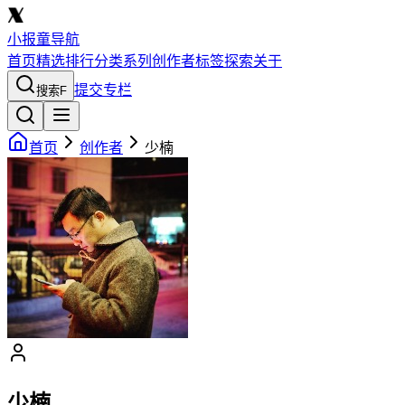
小报童导航
首页
精选
排行
分类
系列
创作者
标签
探索
关于
提交专栏
搜索
F
首页
创作者
少楠
少楠