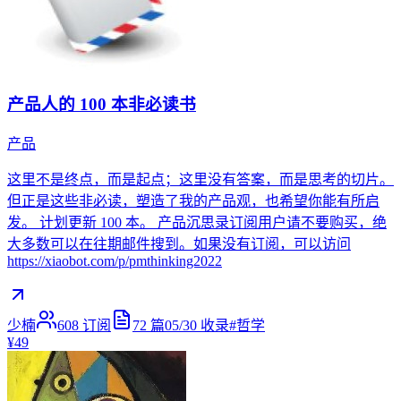
产品人的 100 本非必读书
产品
这里不是终点，而是起点；这里没有答案，而是思考的切片。
但正是这些非必读，塑造了我的产品观，也希望你能有所启
发。 计划更新 100 本。 产品沉思录订阅用户请不要购买，绝
大多数可以在往期邮件搜到。如果没有订阅，可以访问
https://xiaobot.com/p/pmthinking2022
少楠
608
订阅
72
篇
05/30
收录
#
哲学
¥49