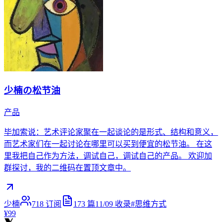
少楠の松节油
产品
毕加索说：艺术评论家聚在一起谈论的是形式、结构和意义，
而艺术家们在一起讨论在哪里可以买到便宜的松节油。 在这
里我把自己作为方法，调试自己，调试自己的产品。 欢迎加
群探讨，我的二维码在置顶文章中。
少楠
718
订阅
173
篇
11/09
收录
#
思维方式
¥99