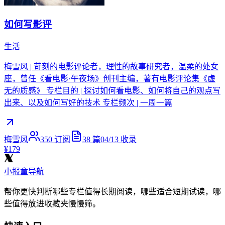
如何写影评
生活
梅雪风 | 苛刻的电影评论者，理性的故事研究者，温柔的处女
座，曾任《看电影·午夜场》创刊主编，著有电影评论集《虚
无的质感》 专栏目的 | 探讨如何看电影、如何将自己的观点写
出来、以及如何写好的技术 专栏频次 | 一周一篇
梅雪风
350
订阅
38
篇
04/13
收录
¥179
小报童导航
帮你更快判断哪些专栏值得长期阅读，哪些适合短期试读，哪
些值得放进收藏夹慢慢筛。