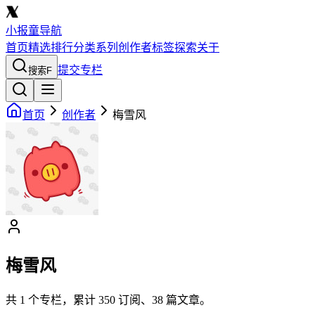
小报童导航
首页
精选
排行
分类
系列
创作者
标签
探索
关于
提交专栏
搜索
F
首页
创作者
梅雪风
梅雪风
共
1
个专栏，累计
350
订阅、
38
篇文章。