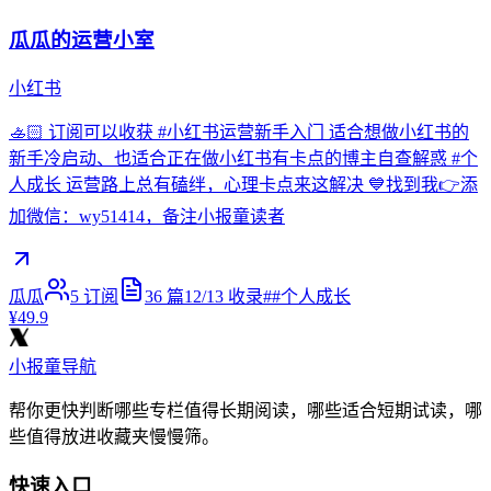
瓜瓜的运营小室
小红书
🚣🏻 订阅可以收获 #小红书运营新手入门 适合想做小红书的
新手冷启动、也适合正在做小红书有卡点的博主自查解惑 #个
人成长 运营路上总有磕绊，心理卡点来这解决 💙找到我👉添
加微信：wy51414，备注小报童读者
瓜瓜
5
订阅
36
篇
12/13
收录
#
#个人成长
¥49.9
小报童导航
帮你更快判断哪些专栏值得长期阅读，哪些适合短期试读，哪
些值得放进收藏夹慢慢筛。
快速入口