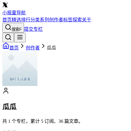
小报童导航
首页
精选
排行
分类
系列
创作者
标签
探索
关于
提交专栏
搜索
F
首页
创作者
瓜瓜
瓜瓜
共
1
个专栏，累计
5
订阅、
36
篇文章。