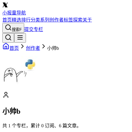
小报童导航
首页
精选
排行
分类
系列
创作者
标签
探索
关于
提交专栏
搜索
F
首页
创作者
小帅b
小帅b
共
1
个专栏，累计
0
订阅、
6
篇文章。