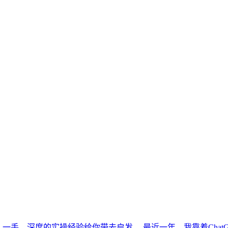
、一手、深度的实操经验给你带去启发。 最近一年，我靠着Chat