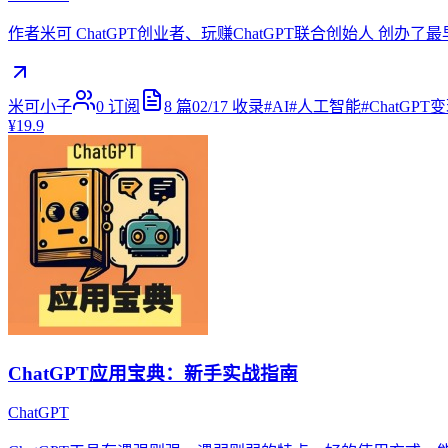
作者米可 ChatGPT创业者、玩赚ChatGPT联合创始人 创办了最早的
米可小子
0
订阅
8
篇
02/17
收录
#
AI
#
人工智能
#
ChatGPT
¥19.9
ChatGPT应用宝典：新手实战指南
ChatGPT