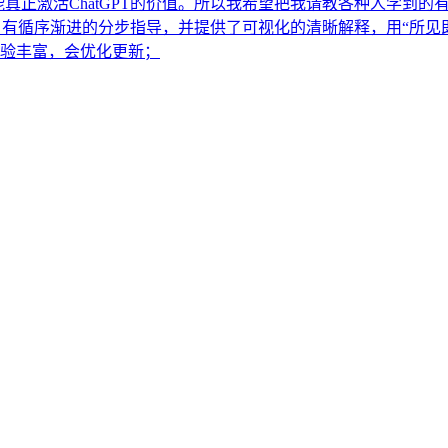
能真正激活ChatGPT的价值。所以我希望把我请教各种人学到的
体的、有循序渐进的分步指导，并提供了可视化的清晰解释，用“所
经验丰富，会优化更新；