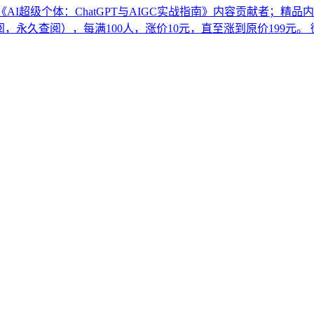
AI超级个体：ChatGPT与AIGC实战指南》内容贡献者；精品内
10元（一次订阅，永久查阅），每满100人，涨价10元，直至涨到原价199元