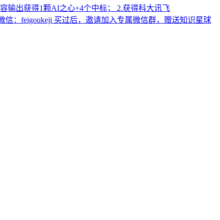
容输出获得1颗AI之心+4个中标； 2.获得科大讯飞
。 微信：feigoukeji 买过后，邀请加入专属微信群，赠送知识星球