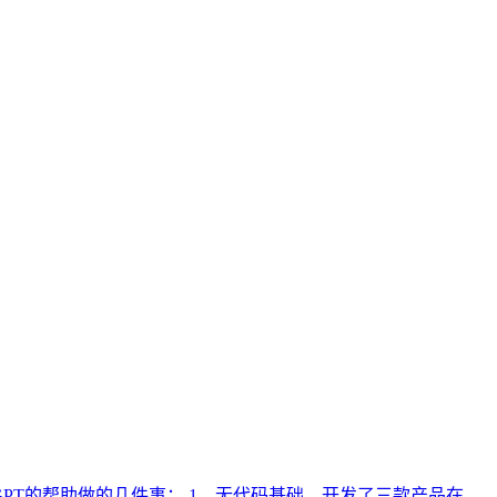
GPT的帮助做的几件事： 1、无代码基础，开发了三款产品在