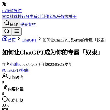
小报童导航
首页
精选
排行
分类
系列
创作者
标签
探索
关于
提交专栏
搜索
F
首页
ChatGPT
如何让ChatGPT成为你的专属「奴隶」
如何让ChatGPT成为你的专属「奴隶」
作者
小帅b
2023/05/08
开刊
2023/05/25
更新
#
ChatGPT
#
指南
订阅读者
0
内容体量
6
免费比例
33
%