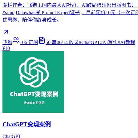
专栏作者：飞狗 1.国内最大AI社群：AI破局俱乐部出版图书：《
&amp;Datawhale的Prompt Expert证书； 目前定价
优惠券，陪伴你终身成长。
飞狗
106
订阅
50
篇
06/14
收录
#
ChatGPT
#
AI写作
#
AI教程
¥10
ChatGPT变现案例
ChatGPT