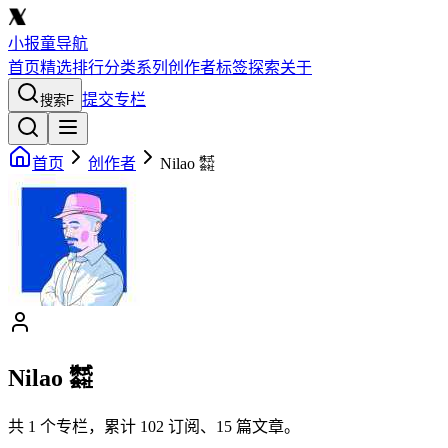
小报童导航
首页
精选
排行
分类
系列
创作者
标签
探索
关于
提交专栏
搜索
F
首页
创作者
Nilao ㍿
Nilao ㍿
共
1
个专栏，累计
102
订阅、
15
篇文章。