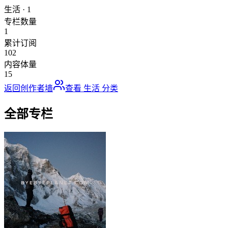
生活
·
1
专栏数量
1
累计订阅
102
内容体量
15
返回创作者墙
查看
生活
分类
全部专栏