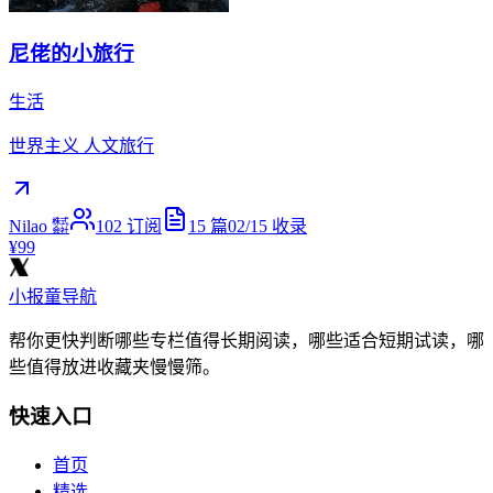
尼佬的小旅行
生活
世界主义 人文旅行
Nilao ㍿
102
订阅
15
篇
02/15
收录
¥99
小报童导航
帮你更快判断哪些专栏值得长期阅读，哪些适合短期试读，哪
些值得放进收藏夹慢慢筛。
快速入口
首页
精选