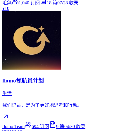
毛無
1,040
订阅
18
篇
07/28
收录
¥10
flomo领航员计划
生活
我们记录，是为了更好地思考和行动。
flomo Team
694
订阅
9
篇
04/30
收录