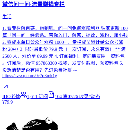
微信问一问·流量赚钱专栏
生活
1. 看专栏解百惑，赚到钱。问一问免费涨粉利器 独家更新 100
篇「问一问」经验贴。带你入门，解惑，提效，涨粉，赚小钱
2. 零成本单日公众号涨粉 1000+ ，专栏成员累计给公众号涨
粉 20w+ 3. 限时最低价 79.9 元（一次订阅，永久有效） ** 满
2500 人，涨价至 89.99 元 4. 订阅福利：定向朋友圈 + 资料包
。订阅后，微信 957863300 找我，发支付截图，领资料包 5.
没想清楚是否有用？先进免费社群 -»
https://t.zsxq.com/0c7o3mk1g
IDO老徐
1,611
订阅
104
篇
07/26
收录
#
动态
¥79.9