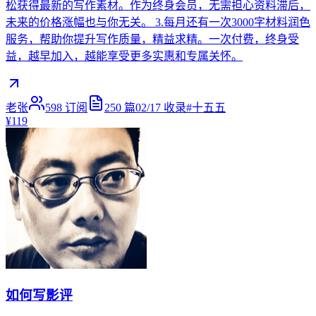
松获得最新的写作素材。作为终身会员，无需担心资料滞后，
未来的价格涨幅也与你无关。 3.每月还有一次3000字材料润色
服务，帮助你提升写作质量，精益求精。一次付费，终身受
益，越早加入，越能享受更多实惠和专属关怀。
老张
598
订阅
250
篇
02/17
收录
#
十五五
¥119
如何写影评