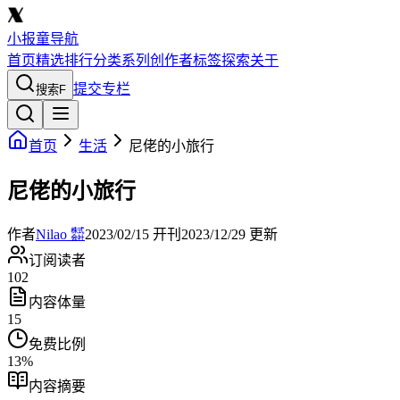
小报童导航
首页
精选
排行
分类
系列
创作者
标签
探索
关于
提交专栏
搜索
F
首页
生活
尼佬的小旅行
尼佬的小旅行
作者
Nilao ㍿
2023/02/15
开刊
2023/12/29
更新
订阅读者
102
内容体量
15
免费比例
13
%
内容摘要