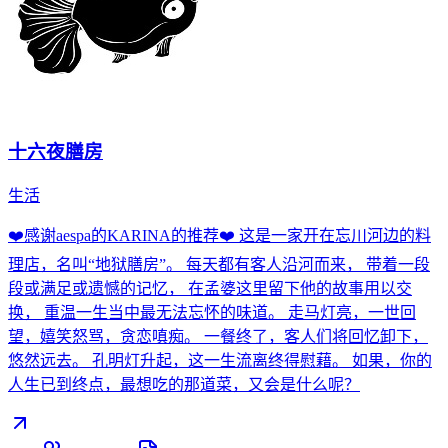
十六夜膳房
生活
❤️感谢aespa的KARINA的推荐❤️ 这是一家开在忘川河边的料
理店，名叫“地狱膳房”。 每天都有客人沿河而来， 带着一段
段或满足或遗憾的记忆， 在孟婆这里留下他的故事用以交
换， 重温一生当中最无法忘怀的味道。 走马灯亮，一世回
望，嬉笑怒骂，贪恋嗔痴。 一餐终了，客人们将回忆卸下，
悠然远去。 孔明灯升起，这一生流离终得慰藉。 如果，你的
人生已到终点，最想吃的那道菜，又会是什么呢？