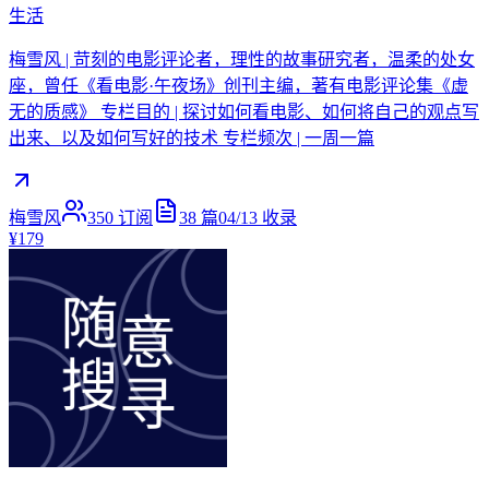
生活
梅雪风 | 苛刻的电影评论者，理性的故事研究者，温柔的处女
座，曾任《看电影·午夜场》创刊主编，著有电影评论集《虚
无的质感》 专栏目的 | 探讨如何看电影、如何将自己的观点写
出来、以及如何写好的技术 专栏频次 | 一周一篇
梅雪风
350
订阅
38
篇
04/13
收录
¥179