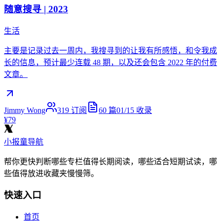
随意搜寻 | 2023
生活
主要是记录过去一周内，我搜寻到的让我有所感悟，和令我成
长的信息，预计最少连载 48 期，以及还会包含 2022 年的付费
文章。
Jimmy Wong
319
订阅
60
篇
01/15
收录
¥79
小报童导航
帮你更快判断哪些专栏值得长期阅读，哪些适合短期试读，哪
些值得放进收藏夹慢慢筛。
快速入口
首页